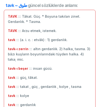
tavk ~ طوق
güncel sözlüklerde anlamı:
TAVK
::: Tâkat. Güç. * Boyuna takılan zinet.
Gerdanlık. * Tasma.
TAVK
::: Arzu etmek, istemek.
tavk
::: (a. i. c. : etvâk) : 1) gerdanlık.
tavk-ı zerrin
::: altın gerdanlık. 2) halka, tasma. 3)
bâzı kuşların boyunlarındaki tüyden halka. 4)
taka; mic.
tavk-ı beşer
::: insan gücü.
tavk
::: güç, tâkat.
tavk
::: takat , güç , gerdanlık , kolye , tasma
tavk
::: ‬kolye
tavk
::: gerdanlık