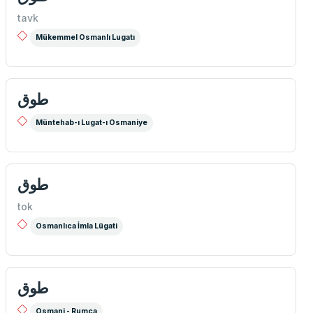
tavk
Mükemmel Osmanlı Lugatı
طوق
Müntehab-ı Lugat-ı Osmaniye
طوق
tok
Osmanlıca İmla Lügati
طوق
Osmani - Rumca