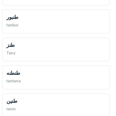
طنبور
tanbur
طنز
Tanz
طنطنه
tantana
طنين
tanin