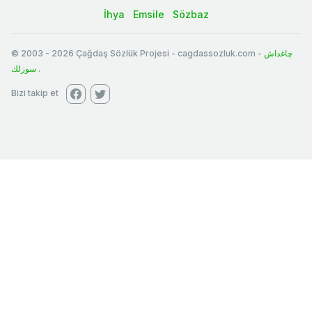
İhya
Emsile
Sözbaz
© 2003
-
2026
Çağdaş Sözlük Projesi - cagdassozluk.com -
چاغداش
سوزلك
.
Bizi takip et