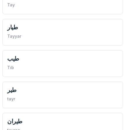
Tay
طيار
Tayyar
طيب
Tıb
طير
tayr
طيران