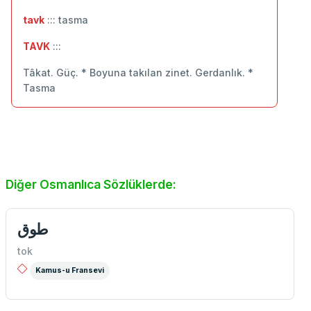
tavk
::: tasma
TAVK
:::
Tâkat. Güç. * Boyuna takılan zinet. Gerdanlık. *
Tasma
Diğer Osmanlıca Sözlüklerde:
طوق
tok
Kamus-u Fransevi