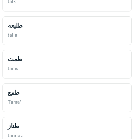
talk
طليعه
talia
طمث
tams
طمع
Tama'
طناز
tannaz