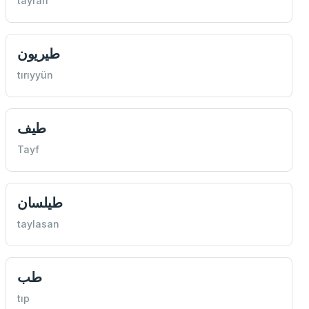
tayran
طيريون
tırıyyün
طيف
Tayf
طيلسان
taylasan
طب
tıp