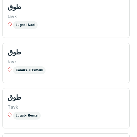
طوق
tavk
Lugat-i Naci
طوق
tavk
Kamus-ı Osmani
طوق
Tavk
Lugat-ı Remzi