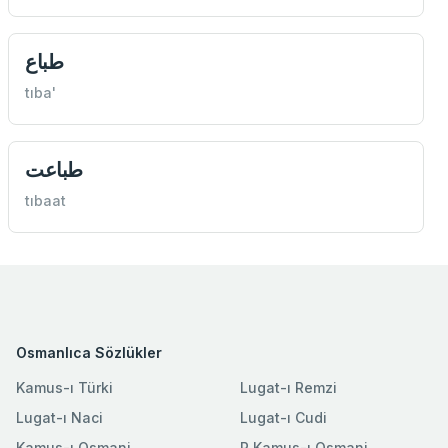
طباع
tıba'
طباعت
tıbaat
Osmanlıca Sözlükler
Kamus-ı Türki
Lugat-ı Remzi
Lugat-ı Naci
Lugat-ı Cudi
Kamus-ı Osmani
R.Kamus-ı Osmani