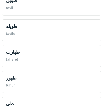
طويل
tavil
طويله
tavile
طهارت
taharet
طهور
tuhur
طی