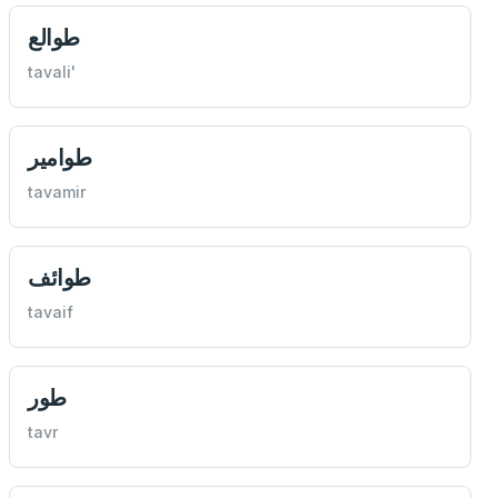
طوالع
tavali'
طوامير
tavamir
طوائف
tavaif
طور
tavr