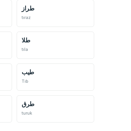
طراز
tıraz
طلا
tıla
طيب
Tıb
طرق
turuk