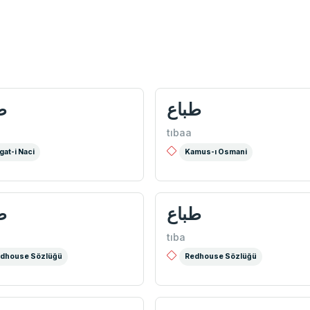
طباع
ط
tıbaa
gat-i Naci
Kamus-ı Osmani
طباع
ط
tıba
dhouse Sözlüğü
Redhouse Sözlüğü