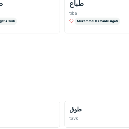
طباع
ط
tıba
gat-ı Cudi
Mükemmel Osmanlı Lugatı
طوق
tavk