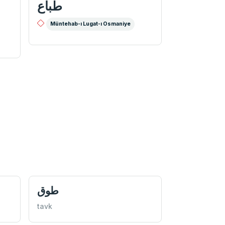
طباع
Müntehab-ı Lugat-ı Osmaniye
طوق
tavk