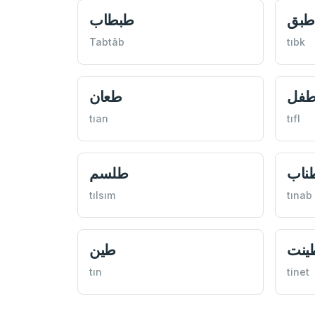
طبق
طبطاب
Tabtâb
tıbk
فل
طعان
tıan
tıfl
ناب
طلسم
tılsım
tınab
ينت
طين
tın
tinet