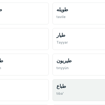
طويله
ط
tavile
طيار
Tayyar
طيريون
طي
n
tırıyyün
طباع
tıba'