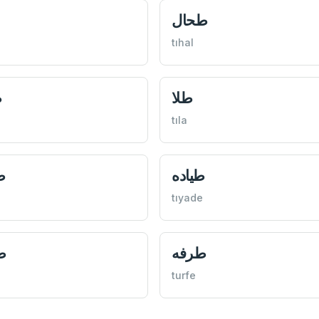
طحال
tıhal
طلا
ط
tıla
طياده
ط
tıyade
طرفه
ط
turfe