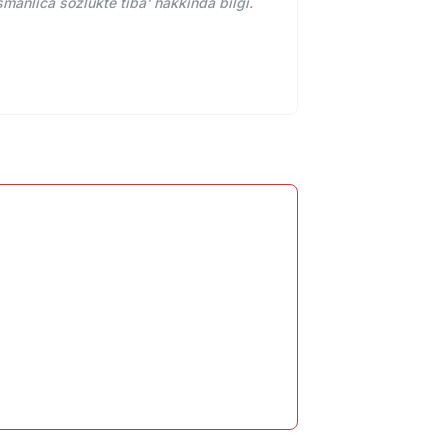
manlıca sözlükte tıba' hakkında bilgi.