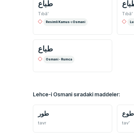
باع
طباع
Tıbâ'
Tıbâ'
Resimli Kamus-ı Osmani
Lu
طباع
Osmani - Rumca
Lehce-i Osmani sıradaki maddeler:
طوع
طور
tavr
tav'