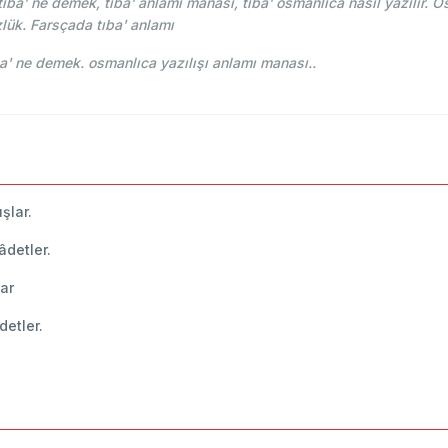
ba' ne demek, tıba' anlamı manası, tıba' osmanlıca nasıl yazılır. Os
lük. Farsçada tıba' anlamı
i Osmani - Ahmed Vefik paşa - طباع tıba' ne demek. osmanlıca yazılışı anlamı manası..
ışlar.
 âdetler.
lar
âdetler.