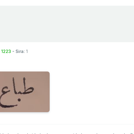
:
1223
- Sira:
1