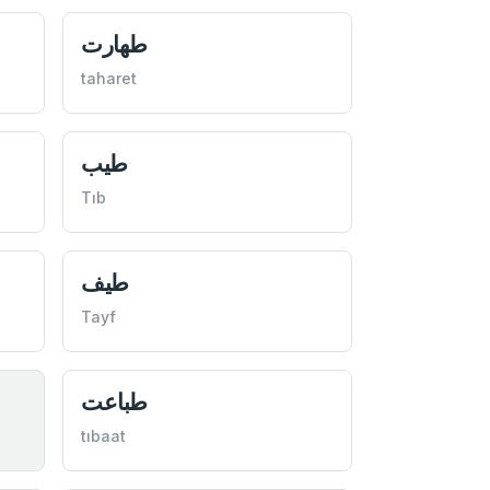
طهارت
taharet
طيب
Tıb
طيف
Tayf
طباعت
tıbaat