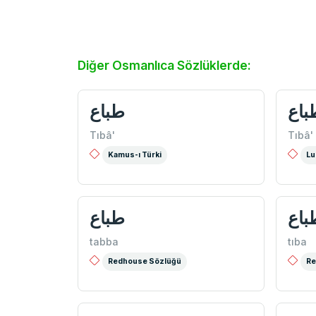
Diğer Osmanlıca Sözlüklerde:
باع
طباع
Tıbâ'
Tıbâ'
Kamus-ı Türki
Lu
باع
طباع
tabba
tıba
Redhouse Sözlüğü
Re