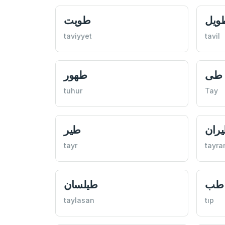
ويل
طويت
taviyyet
tavil
طی
طهور
tuhur
Tay
ران
طير
tayr
tayra
طب
طيلسان
taylasan
tıp