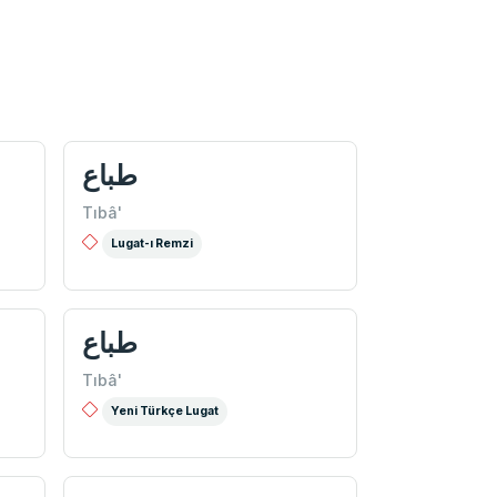
طباع
Tıbâ'
Lugat-ı Remzi
طباع
Tıbâ'
Yeni Türkçe Lugat