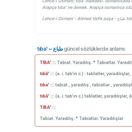
Lehce-i Osmani; tıba' maddesi. osmanlıcada tı
Arapça tıba' ne demek. Arapça osmanlıca söz
Lehce-
tıba' ~ طباع
güncel sözlüklerde anlamı:
TIBA'
::: Tabiat. Yaradılış. * Tabiatlar. Yaradıl
tıbâ'
::: (a. i. tab'ın c.) : tabîatler, yaradılışlar,
tıba'
::: tabiat , yaradılış , tabiatlar , yaradılış
tıbâ'
::: (a. i. tab'ın c.) tabîatler, yaradılışlar, 
TIBA'
:::
Tabiat. Yaradılış. * Tabiatlar. Yaradılışlar