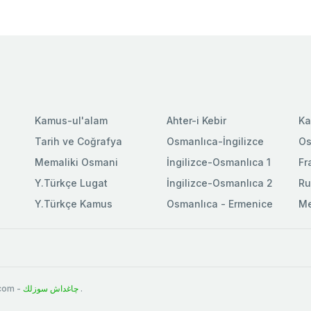
Kamus-ul'alam
Ahter-i Kebir
Ka
Tarih ve Coğrafya
Osmanlıca-İngilizce
Os
Memaliki Osmani
İngilizce-Osmanlıca 1
Fr
Y.Türkçe Lugat
İngilizce-Osmanlıca 2
Ru
Y.Türkçe Kamus
Osmanlıca - Ermenice
Me
.com -
چاغداش سوزلك
.