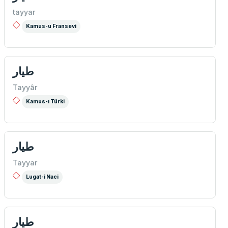
tayyar
Kamus-u Fransevi
طيار
Tayyâr
Kamus-ı Türki
طيار
Tayyar
Lugat-i Naci
طيار