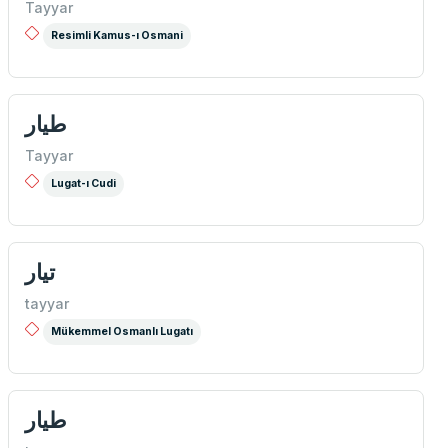
Tayyar
Resimli Kamus-ı Osmani
طيار
Tayyar
Lugat-ı Cudi
تيار
tayyar
Mükemmel Osmanlı Lugatı
طيار