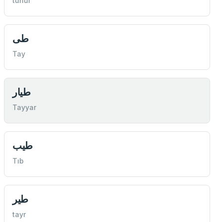
tuhur
طی
Tay
طيار
Tayyar
طيب
Tıb
طير
tayr