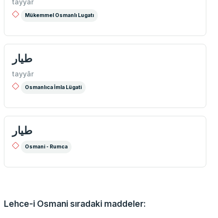
tayyar
Mükemmel Osmanlı Lugatı
طیار
tayyâr
Osmanlıca İmla Lügati
طيار
Osmani - Rumca
Lehce-i Osmani sıradaki maddeler: