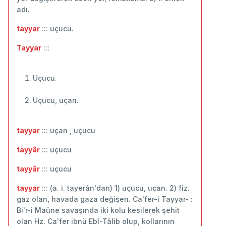
adı.
tayyar
::: uçucu.
Tayyar
:::
Uçucu.
Uçucu, uçan.
tayyar
::: uçan , uçucu
tayyâr
::: uçucu
tayyâr
::: ‬uçucu
tayyar
::: (a. i. tayerân'dan) 1) uçucu, uçan. 2) fiz.
gaz olan, havada gaza değişen. Ca'fer-i Tayyar- :
Bi'r-i Maûne savaşında iki kolu kesilerek şehit
olan Hz. Ca'fer ibnü Ebî-Tâlib olup, kollarının