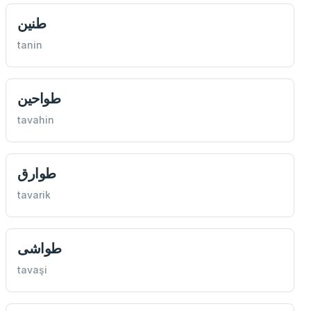
طنين
tanin
طواحين
tavahin
طوارق
tavarik
طواشی
tavaşi