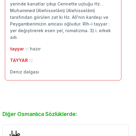
yerinde kanatlar çıkıp Cennette uçtuğu Hz. .
Muhammed (Alehisselâm) (Alehisselâm)
tarafından görülen zat ki Hz. Alî'nin kardeşi ve
Peygamberimizin amcası oğludur. Rîh-i tayyar :
yer değiştirerek esen yel, romatizma. 3) i. erkek
adı.
tayyar
::: hazır
TAYYAR
:::
Deniz dalgası
Diğer Osmanlıca Sözlüklerde:
طيار