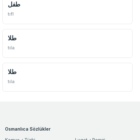
طفل
tıfl
طلا
tıla
طلا
tıla
Osmanlıca Sözlükler
Kamus-ı Türki
Lugat-ı Remzi