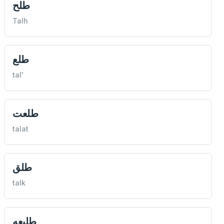
طلح
Talh
طلع
tal'
طلعت
talat
طلق
talk
طليعه