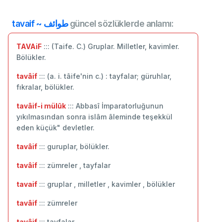
tavaif ~ طوائف
güncel sözlüklerde anlamı:
TAVAiF
::: (Taife. C.) Gruplar. Milletler, kavimler.
Bölükler.
tavâif
::: (a. i. tâife'nin c.) : tayfalar; güruhlar,
fıkralar, bölükler.
tavâif-i mülûk
::: Abbasî İmparatorluğunun
yıkılmasından sonra islâm âleminde teşekkül
eden küçük" devletler.
tavâif
::: guruplar, bölükler.
tavâif
::: zümreler , tayfalar
tavaif
::: gruplar , milletler , kavimler , bölükler
tavâif
::: ‬zümreler
tavâif
::: tayfalar