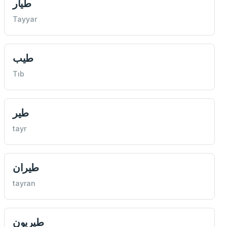
طيار
Tayyar
طيب
Tıb
طير
tayr
طيران
tayran
طيريون