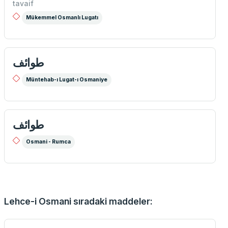
tavaif
Mükemmel Osmanlı Lugatı
طوائف
Müntehab-ı Lugat-ı Osmaniye
طوائف
Osmani - Rumca
Lehce-i Osmani sıradaki maddeler: