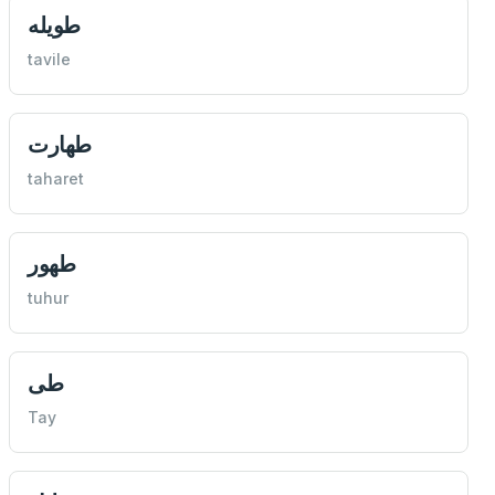
طويله
tavile
طهارت
taharet
طهور
tuhur
طی
Tay