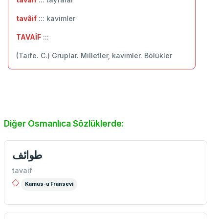
tavâif
::: kavimler
TAVAİF
:::
(Taife. C.) Gruplar. Milletler, kavimler. Bölükler
Diğer Osmanlıca Sözlüklerde:
طوائف
tavaif
Kamus-u Fransevi