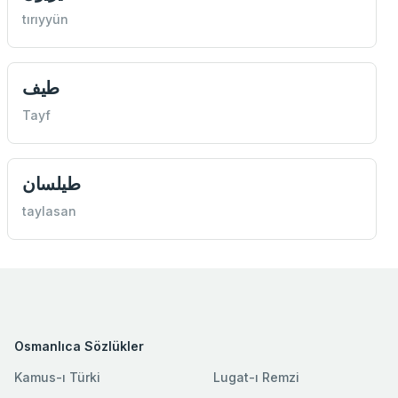
tırıyyün
طيف
Tayf
طيلسان
taylasan
Osmanlıca Sözlükler
Kamus-ı Türki
Lugat-ı Remzi