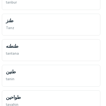
tanbur
طنز
Tanz
طنطنه
tantana
طنين
tanin
طواحين
tavahin