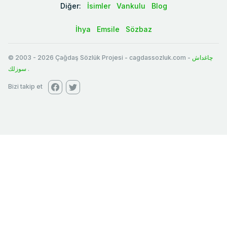
Diğer:
İsimler
Vankulu
Blog
İhya
Emsile
Sözbaz
© 2003
-
2026
Çağdaş Sözlük Projesi - cagdassozluk.com -
چاغداش
سوزلك
.
Bizi takip et