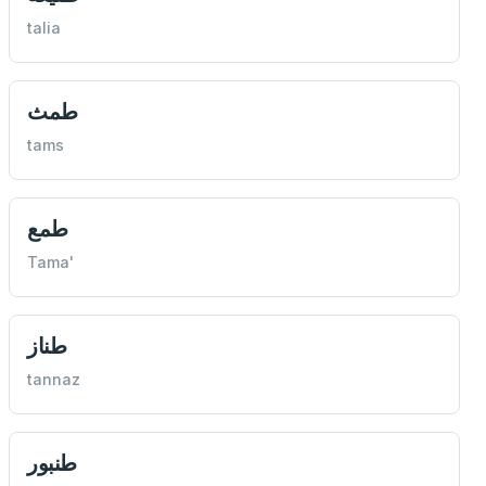
talia
طمث
tams
طمع
Tama'
طناز
tannaz
طنبور