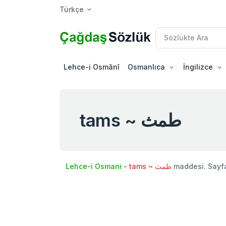
Türkçe
Lehce-i Osmânî
Osmanlıca
İngilizce
tams ~ طمث
Lehce-i Osmani
-
tams ~ طمث
maddesi. Sayf