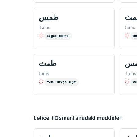
مث
طمس
Tams
tams
Lugat-ı Remzi
Re
س
طمث
tams
Tams
Yeni Türkçe Lugat
Re
Lehce-i Osmani sıradaki maddeler: