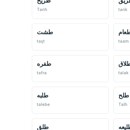
ريق
طريح
Tarih
tarik
عام
طشت
taşt
taam
لاق
طفره
tafra
talak
طلح
طلبه
talebe
Talh
ليعه
طلق