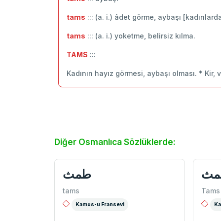
tams
::: (a. i.) âdet görme, aybaşı [kadınlarda
tams
::: (a. i.) yoketme, belirsiz kılma.
TAMS
:::
Kadının hayız görmesi, aybaşı olması. * Kir,
Diğer Osmanlıca Sözlüklerde:
مث
طمث
tams
Tams
Kamus-u Fransevi
Ka