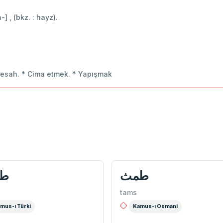
-] , (bkz. : hayz).
 vesah. * Cima etmek. * Yapışmak
طمث
ط
tams
mus-ı Türki
Kamus-ı Osmani