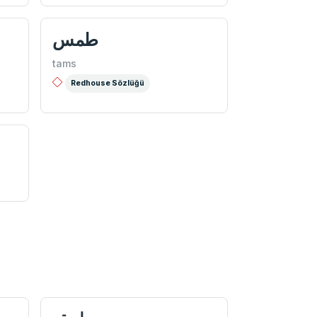
طمس
tams
Redhouse Sözlüğü