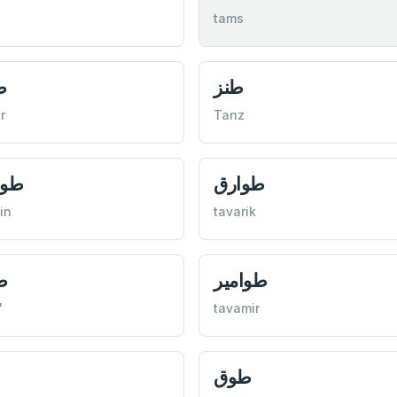
tams
طنز
ط
r
Tanz
طوارق
طوا
in
tavarik
طوامير
ط
'
tavamir
طوق