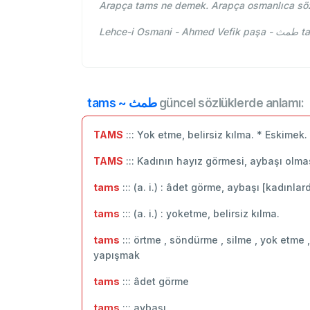
Arapça tams ne demek. Arapça osmanlıca söz
Lehc
tams ~ طمث
güncel sözlüklerde anlamı:
TAMS
::: Yok etme, belirsiz kılma. * Eskime
TAMS
::: Kadının hayız görmesi, aybaşı olma
tams
::: (a. i.) : âdet görme, aybaşı [kadınlard
tams
::: (a. i.) : yoketme, belirsiz kılma.
tams
::: örtme , söndürme , silme , yok etme 
yapışmak
tams
::: âdet görme
tams
::: aybaşı