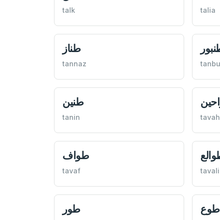
talk
talia
نبور
طناز
tannaz
tanbu
حين
طنين
tanin
tavah
والع
طواف
tavaf
tavali
طوع
طور