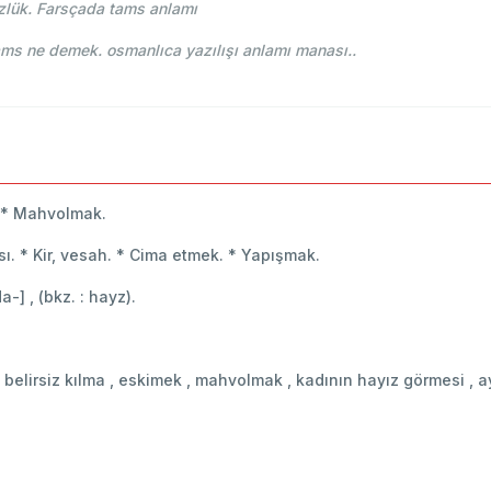
lük. Farsçada tams anlamı
e-i Osmani - Ahmed Vefik paşa - طمث tams ne demek. osmanlıca yazılışı anlamı manası..
k. * Mahvolmak.
sı. * Kir, vesah. * Cima etmek. * Yapışmak.
a-] , (bkz. : hayz).
, belirsiz kılma , eskimek , mahvolmak , kadının hayız görmesi , ay