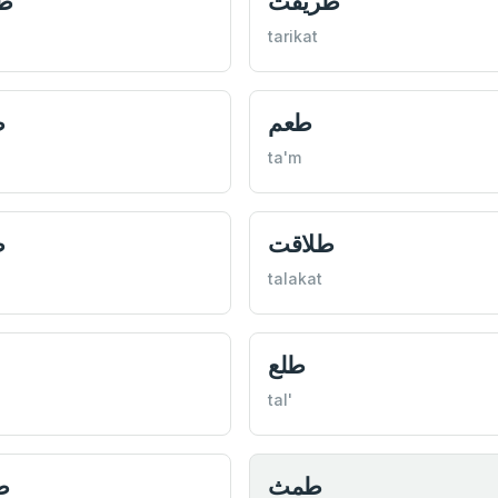
طريقت
ط
tarikat
طعم
ط
ta'm
طلاقت
ط
talakat
طلع
tal'
طمث
ط