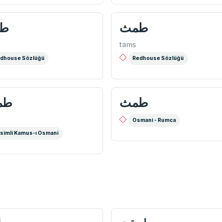
طمث
ط
tams
dhouse Sözlüğü
Redhouse Sözlüğü
طمث
طم
Osmani - Rumca
simli Kamus-ı Osmani