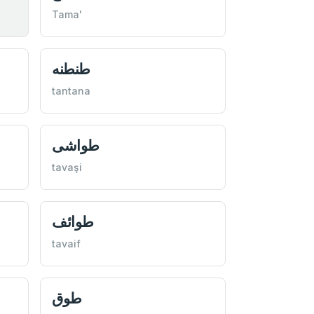
Tama'
طنطنه
tantana
طواشی
tavaşi
طوائف
tavaif
طوق