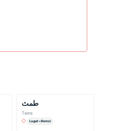
طمث
Tams
Lugat-ı Remzi