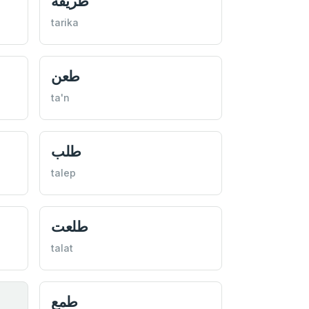
طريقه
tarika
طعن
ta'n
طلب
talep
طلعت
talat
طمع