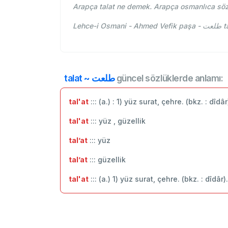
Arapça talat ne demek. Arapça osmanlıca söz
Leh
talat ~ طلعت
güncel sözlüklerde anlamı:
tal'at
::: (a.) : 1) yüz surat, çehre. (bkz. : dîdâ
tal'at
::: yüz , güzellik
tal’at
::: ‬yüz
tal’at
::: güzellik
tal'at
::: (a.) 1) yüz surat, çehre. (bkz. : dîdâr)