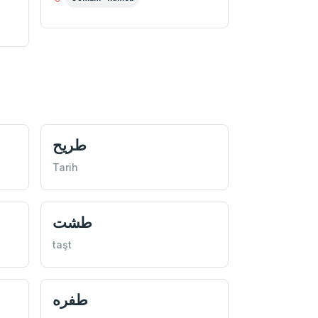
طريح
Tarih
طشت
taşt
طفره