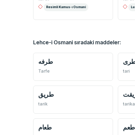
Resimli Kamus-ı Osmani
Lu
Lehce-i Osmani sıradaki maddeler:
ری
طرفه
Tarfe
tari
يقت
طريق
tarik
tarika
طعم
طعام