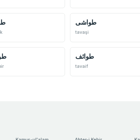
طواشی
طو
ik
tavaşi
طوائف
طوا
ir
tavaif
Kamus-ul'alam
Ahter-i Kebir
Ka