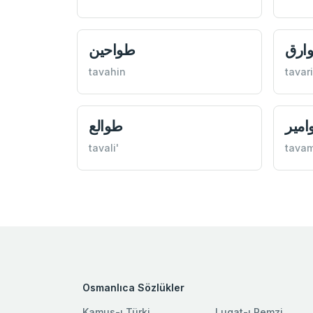
ارق
طواحين
tavahin
tavar
مير
طوالع
tavali'
tavam
Osmanlıca Sözlükler
Kamus-ı Türki
Lugat-ı Remzi