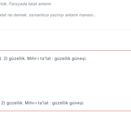
lük. Farsçada talat anlamı
ce-i Osmani - Ahmed Vefik paşa - طلعت talat ne demek. osmanlıca yazılışı anlamı manası..
r). 2) güzellik. Mihr-i ta'lat : güzellik güneşi.
. 2) güzellik. Mihr-i ta'lat : güzellik güneşi.