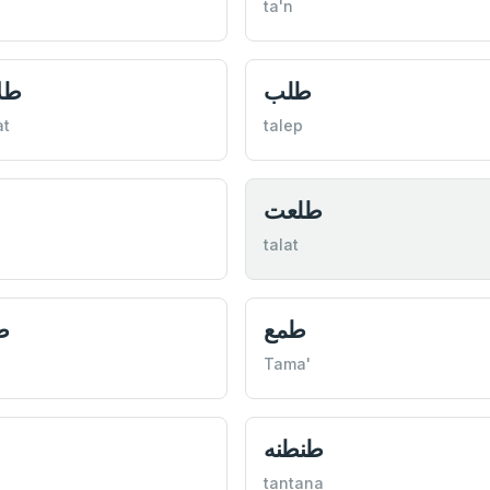
ta'n
طلب
طل
at
talep
طلعت
talat
طمع
ط
Tama'
طنطنه
tantana