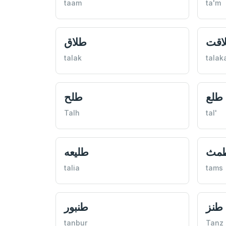
taam
ta'm
اقت
طلاق
talak
talak
طلع
طلح
Talh
tal'
مث
طليعه
talia
tams
طنز
طنبور
tanbur
Tanz