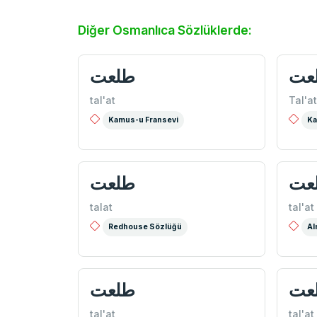
Diğer Osmanlıca Sözlüklerde:
عت
طلعت
tal'at
Tal'at
Kamus-u Fransevi
Ka
عت
طلعت
talat
tal'at
Redhouse Sözlüğü
Al
عت
طلعت
tal'at
tal'at