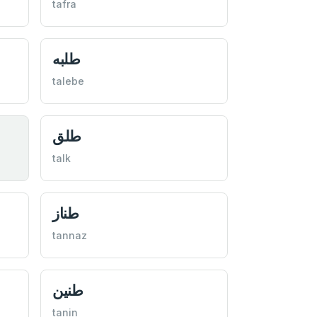
tafra
طلبه
talebe
طلق
talk
طناز
tannaz
طنين
tanin