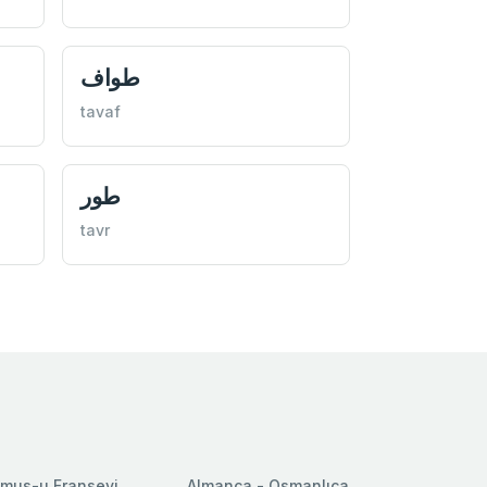
طواف
tavaf
طور
tavr
mus-u Fransevi
Almanca - Osmanlıca