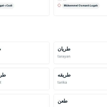
gat-ı Cudi
Mükemmel Osmanlı Lugatı
طريان
ط
tarayan
طريقه
طر
t
tarika
طعن