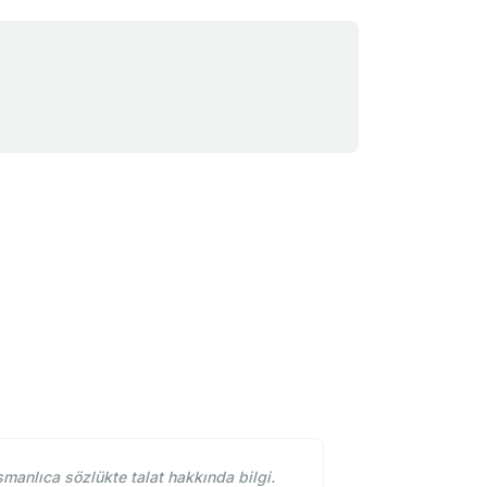
manlıca sözlükte talat hakkında bilgi.