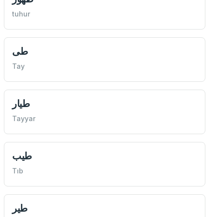
tuhur
طی
Tay
طيار
Tayyar
طيب
Tıb
طير