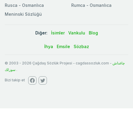
Rusca - Osmanlıca
Rumca - Osmanlıca
Meninski Sözlüğü
Diğer:
İsimler
Vankulu
Blog
İhya
Emsile
Sözbaz
© 2003
-
2026
Çağdaş Sözlük Projesi - cagdassozluk.com -
چاغداش
سوزلك
.
Bizi takip et