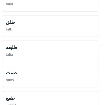
talat
طلق
talk
طليعه
talia
طمث
tams
طمع