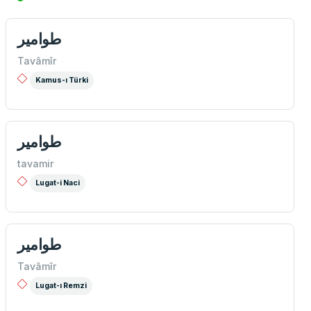
طوامیر
Tavâmîr
Kamus-ı Türki
طوامير
tavamir
Lugat-i Naci
طوامیر
Tavâmîr
Lugat-ı Remzi