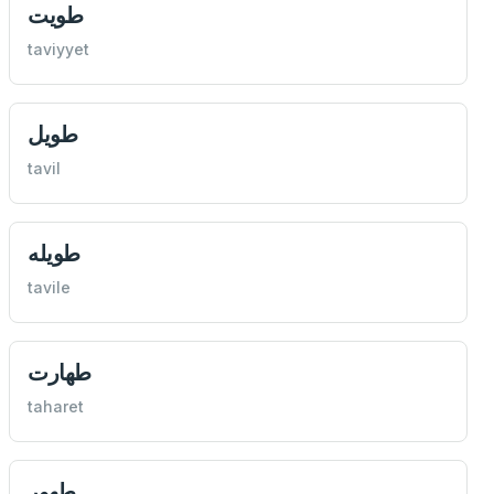
طويت
taviyyet
طويل
tavil
طويله
tavile
طهارت
taharet
طهور