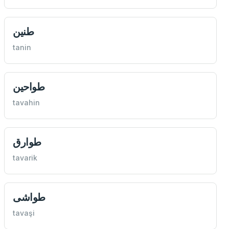
طنين
tanin
طواحين
tavahin
طوارق
tavarik
طواشی
tavaşi