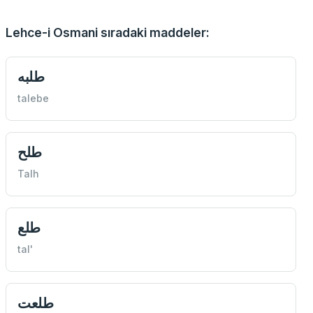
Lehce-i Osmani sıradaki maddeler:
طلبه
talebe
طلح
Talh
طلع
tal'
طلعت