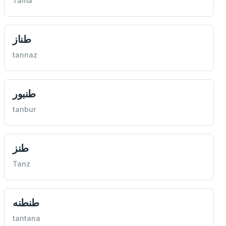
Tama'
طناز
tannaz
طنبور
tanbur
طنز
Tanz
طنطنه
tantana