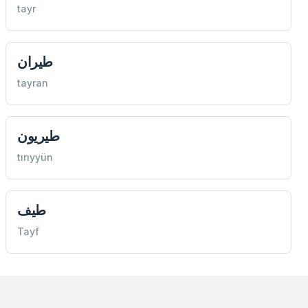
tayr
طيران
tayran
طيريون
tırıyyün
طيف
Tayf