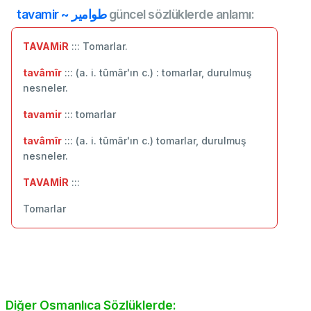
tavamir ~ طوامير
güncel sözlüklerde anlamı:
TAVAMiR
::: Tomarlar.
tavâmîr
::: (a. i. tûmâr'ın c.) : tomarlar, durulmuş
nesneler.
tavamir
::: tomarlar
tavâmîr
::: (a. i. tûmâr'ın c.) tomarlar, durulmuş
nesneler.
TAVAMİR
:::
Tomarlar
Diğer Osmanlıca Sözlüklerde: