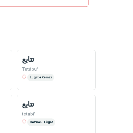
تتابع
Tetâbu'
Lugat-ı Remzi
تتابع
tetabi'
Hazine-i Lûgat