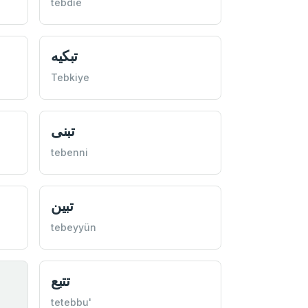
tebdıe
تبكيه
Tebkiye
تبنی
tebenni
تبين
tebeyyün
تتبع
tetebbu'