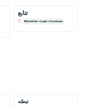
تتابع
Müntehab-ı Lugat-ı Osmaniye
تبطئه