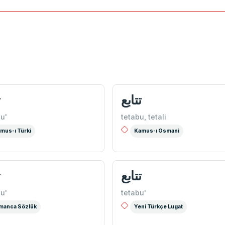
ع
تتابع
u'
tetabu, tetali
mus-ı Türki
Kamus-ı Osmani
ع
تتابع
u'
tetabu'
manca Sözlük
Yeni Türkçe Lugat