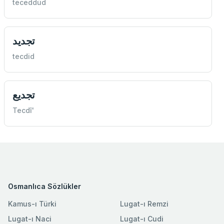
teceddüd
تجديد
tecdid
تجديع
Tecdî'
Osmanlıca Sözlükler
Kamus-ı Türki
Lugat-ı Remzi
Lugat-ı Naci
Lugat-ı Cudi