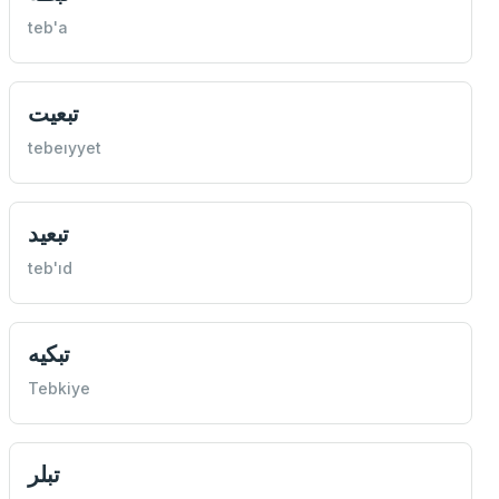
teb'a
تبعيت
tebeıyyet
تبعيد
teb'ıd
تبكيه
Tebkiye
تبلر