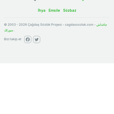
İhya
Emsile
Sözbaz
© 2003
-
2026
Çağdaş Sözlük Projesi - cagdassozluk.com -
چاغداش
سوزلك
.
Bizi takip et