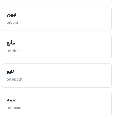
تبيين
tebyin
تتابع
tetabu'
تتبع
tetebbu'
تتمه
tetimme