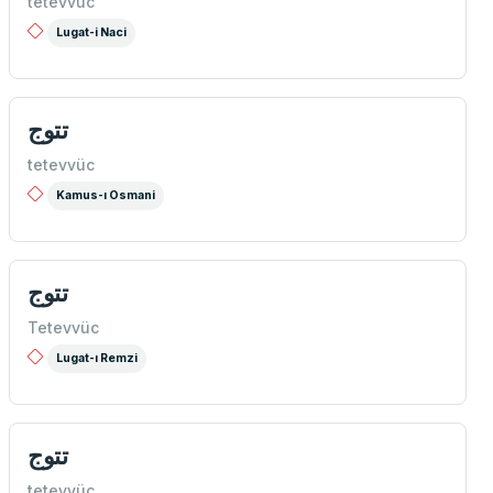
tetevvüc
Lugat-i Naci
تتوج
tetevvüc
Kamus-ı Osmani
تتوج
Tetevvüc
Lugat-ı Remzi
تتوج
tetevvüc