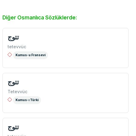
Diğer Osmanlıca Sözlüklerde:
تتوج
tetevvüc
Kamus-u Fransevi
تتوج
Tetevvüc
Kamus-ı Türki
تتوج