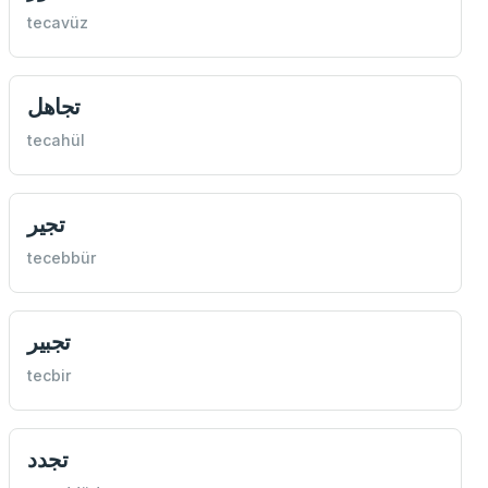
tecavüz
تجاهل
tecahül
تجير
tecebbür
تجبير
tecbir
تجدد