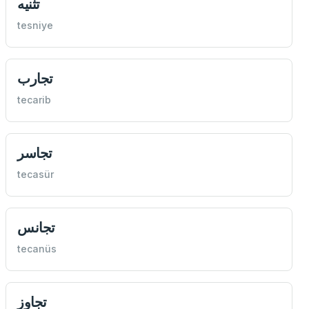
تثنيه
tesniye
تجارب
tecarib
تجاسر
tecasür
تجانس
tecanüs
تجاوز