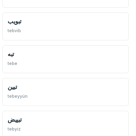
تبويب
tebvib
تبه
tebe
تبين
tebeyyün
تبييض
tebyiz