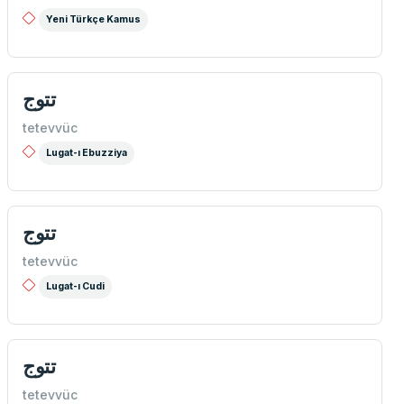
Yeni Türkçe Kamus
تتوج
tetevvüc
Lugat-ı Ebuzziya
تتوج
tetevvüc
Lugat-ı Cudi
تتوج
tetevvüc