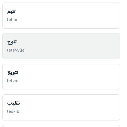
تتيم
tetim
تتوج
tetevvüc
تتويج
tetvic
تثقيب
teskıb