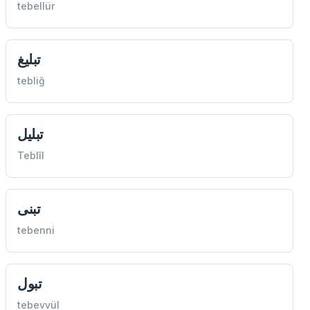
tebellür
تبليغ
tebliğ
تبليل
Teblîl
تبنی
tebenni
تبول
tebevvül