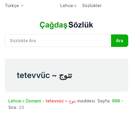
Türkçe
Lehce-i
Sözlükler
tetevvüc ~ تتوج
Lehce-i Osmani
-
tetevvüc ~ تتوج
maddesi. Sayfa:
998
-
Sira:
20