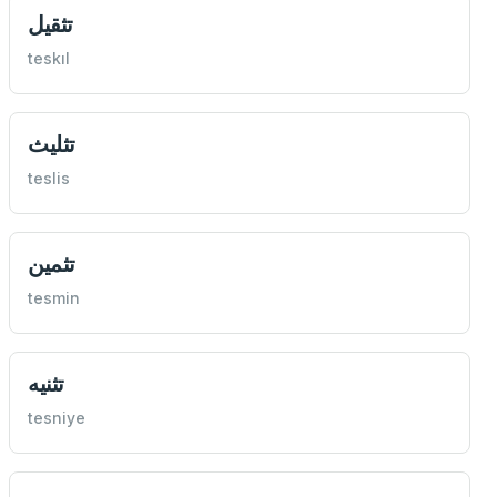
تثقيل
teskıl
تثليث
teslis
تثمين
tesmin
تثنيه
tesniye