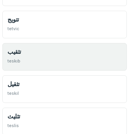
تتويج
tetvic
تثقيب
teskıb
تثقيل
teskıl
تثليث
teslis