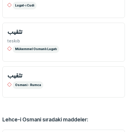
Lugat-ı Cudi
تثقیب
teskıb
Mükemmel Osmanlı Lugatı
تثقيب
Osmani - Rumca
Lehce-i Osmani sıradaki maddeler: