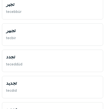
تجير
tecebbür
تجبير
tecbir
تجدد
teceddüd
تجديد
tecdid