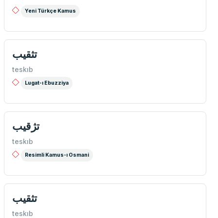
Yeni Türkçe Kamus
تثقیب
teskıb
Lugat-ı Ebuzziya
تژقیب
teskıb
Resimli Kamus-ı Osmani
تثقیب
teskıb