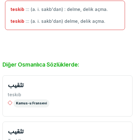
teskib
::: (a. i. sakb'dan) : delme, delik açma.
teskib
::: (a. i. sakb'dan) delme, delik açma.
Diğer Osmanlıca Sözlüklerde:
تثقيب
teskıb
Kamus-u Fransevi
تثقيب