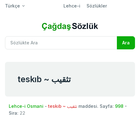
Türkçe
Lehce-i
Sözlükler
teskıb ~ تثقيب
Lehce-i Osmani
-
teskıb ~ تثقيب
maddesi. Sayfa:
998
-
Sira:
22