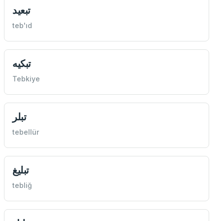
تبعيد
teb'ıd
تبكيه
Tebkiye
تبلر
tebellür
تبليغ
tebliğ