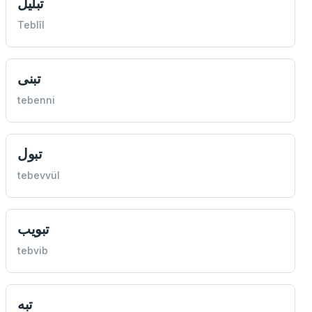
تبليل
Teblîl
تبنی
tebenni
تبول
tebevvül
تبويب
tebvib
تبه