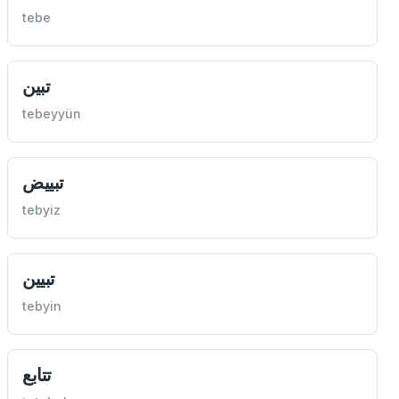
tebe
تبين
tebeyyün
تبييض
tebyiz
تبيين
tebyin
تتابع