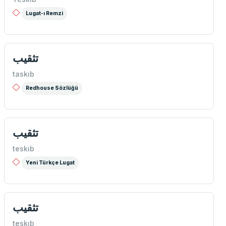
Lugat-ı Remzi
تثقيب
taskıb
Redhouse Sözlüğü
تثقيب
teskıb
Yeni Türkçe Lugat
تثقیب
teskıb