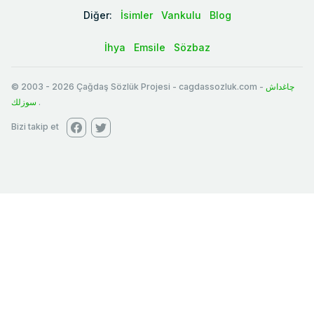
Diğer:
İsimler
Vankulu
Blog
İhya
Emsile
Sözbaz
© 2003
-
2026
Çağdaş Sözlük Projesi - cagdassozluk.com -
چاغداش
سوزلك
.
Bizi takip et