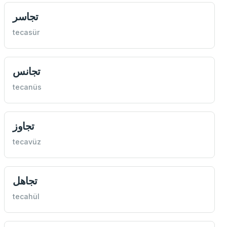
تجاسر
tecasür
تجانس
tecanüs
تجاوز
tecavüz
تجاهل
tecahül