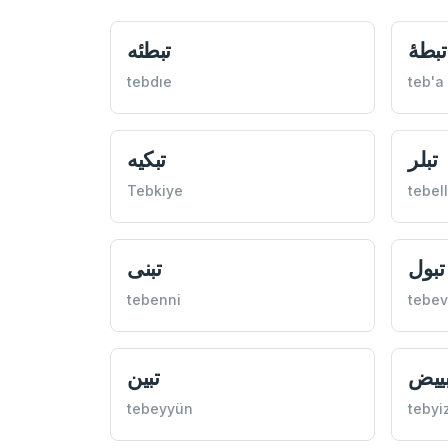
تبطئه
tebdıe
teb'a
تبلر
تبكيه
Tebkiye
tebel
تبول
تبنی
tebenni
tebev
بييض
تبين
tebeyyün
tebyi