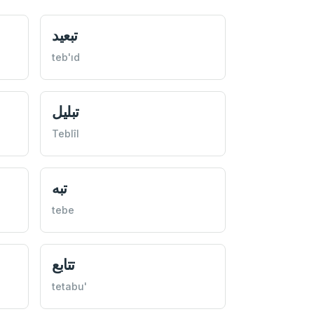
تبعيد
teb'ıd
تبليل
Teblîl
تبه
tebe
تتابع
tetabu'