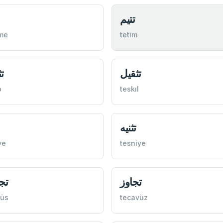
تتيم
me
tetim
تثقيل
ت
b
teskıl
تثنيه
ye
tesniye
تجاوز
تج
nüs
tecavüz