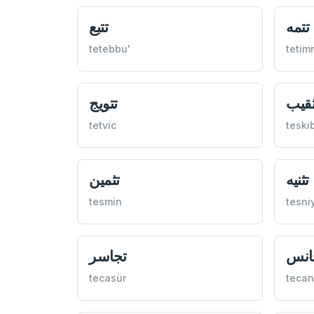
تتمه
تتبع
tetebbu'
tetim
ثقيب
تتويج
tetvic
teskı
تثنيه
تثمين
tesmin
tesni
انس
تجاسر
tecasür
teca