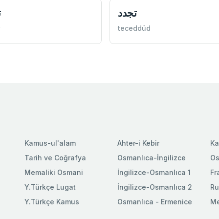
تجدد
ت
teceddüd
Kamus-ul'alam
Ahter-i Kebir
Ka
Tarih ve Coğrafya
Osmanlıca-İngilizce
Os
Memaliki Osmani
İngilizce-Osmanlıca 1
Fr
Y.Türkçe Lugat
İngilizce-Osmanlıca 2
Ru
Y.Türkçe Kamus
Osmanlıca - Ermenice
Me