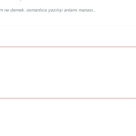
 Osmani - Ahmed Vefik paşa - تتيم tetim ne demek. osmanlıca yazılışı anlamı manası..