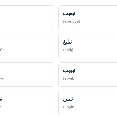
تبعيت
tebeıyyet
تبليغ
lür
tebliğ
تبويب
vül
tebvib
تبيين
ت
z
tebyin