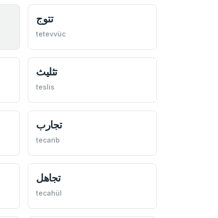
تتوج
tetevvüc
تثليث
teslis
تجارب
tecarib
تجاهل
tecahül