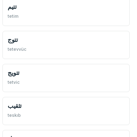
تتيم
tetim
تتوج
tetevvüc
تتويج
tetvic
تثقيب
teskıb