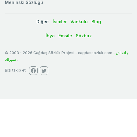
Meninski Sözlüğü
Diğer:
İsimler
Vankulu
Blog
İhya
Emsile
Sözbaz
© 2003
-
2026
Çağdaş Sözlük Projesi - cagdassozluk.com -
چاغداش
سوزلك
.
Bizi takip et