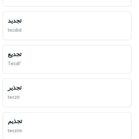
تجديد
tecdid
تجديع
Tecdî'
تجذير
teczir
تجذيم
teczim