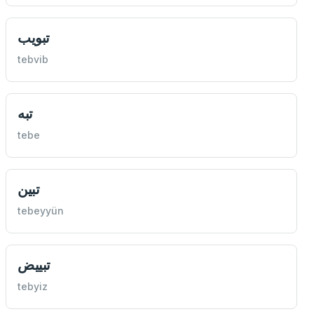
تبويب
tebvib
تبه
tebe
تبين
tebeyyün
تبييض
tebyiz