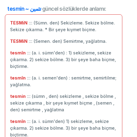
tesmin ~ تثمين
güncel sözlüklerde anlamı:
TESMiN
::: (Sümn. den) Sekizleme. Sekize bölme.
Sekize çıkarma. * Bir şeye kıymet biçme.
TESMiN
::: (Semen. den) Semirtme, yağlatma.
tesmîn
::: (a. i. sümn'den) : 1) sekizleme, sekize
çıkarma. 2) sekize bölme. 3) bir şeye baha biçme,
biçtirme.
tesmîn
::: (a. i. semen'den) : semirtme, semirtilme;
yağlatma.
tesmin
::: (sümn , den) sekizleme , sekize bölme ,
sekize çıkarma , bir şeye kıymet biçme , (semen ,
den) semirtme , yağlatma
tesmîn
::: (a. i. sümn'den) 1) sekizleme, sekize
çıkarma. 2) sekize bölme. 3) bir şeye baha biçme,
biçtirme.