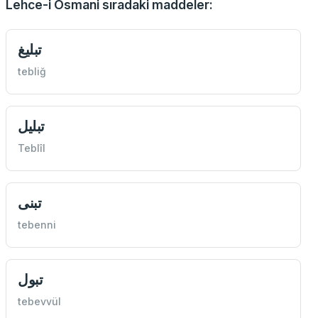
Lehce-i Osmani sıradaki maddeler:
تبليغ
tebliğ
تبليل
Teblîl
تبنی
tebenni
تبول
tebevvül