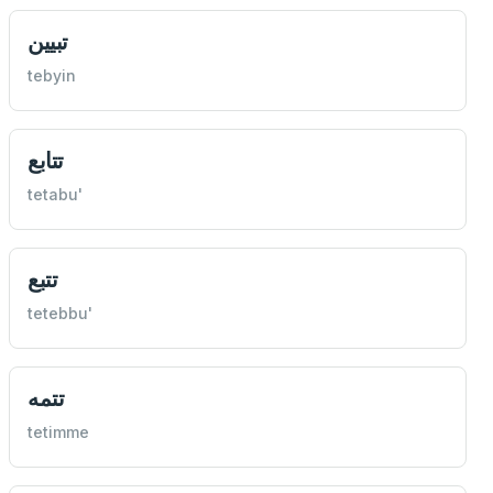
تبيين
tebyin
تتابع
tetabu'
تتبع
tetebbu'
تتمه
tetimme