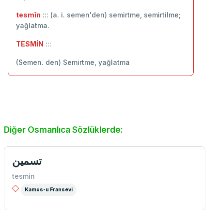
tesmîn
::: (a. i. semen'den) semirtme, semirtilme;
yağlatma.
TESMİN
:::
(Semen. den) Semirtme, yağlatma
Diğer Osmanlıca Sözlüklerde:
تسمین
tesmin
Kamus-u Fransevi