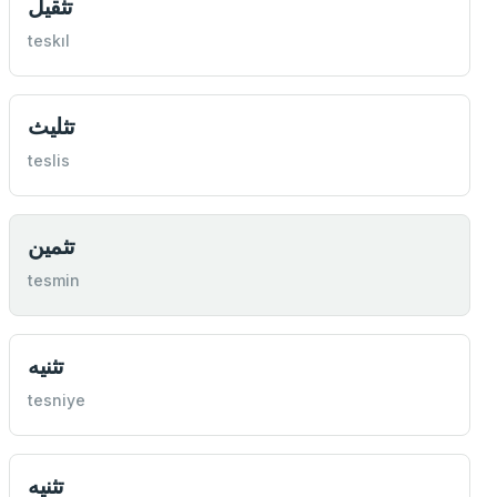
تثقيل
teskıl
تثليث
teslis
تثمين
tesmin
تثنيه
tesniye
تثنيه