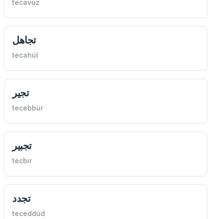
tecavüz
تجاهل
tecahül
تجير
tecebbür
تجبير
tecbir
تجدد
teceddüd