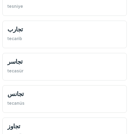
tesniye
تجارب
tecarib
تجاسر
tecasür
تجانس
tecanüs
تجاوز