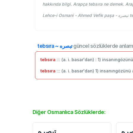
hakkında bilgi. Arapça tebsıra ne demek. Ara
Leh
tebsıra ~ تبصره
güncel sözlüklerde anlam
tebsıra
::: (a. i. basar'dan) : 1) insanıngözü
tebsıra
::: (a. i. basar'dan) 1) insanıngözünü
Diğer Osmanlıca Sözlüklerde:
صره
تبصره