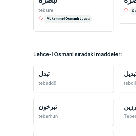
tebsıre
Os
Mükemmel Osmanlı Lugatı
Lehce-i Osmani sıradaki maddeler:
بديل
تبدل
tebeddül
tebdil
رزين
تبرخون
teberhun
Teber