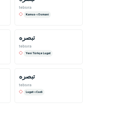
tebsıra
Kamus-ı Osmani
تبصره
tebsıra
Yeni Türkçe Lugat
تبصره
tebsıra
Lugat-ı Cudi