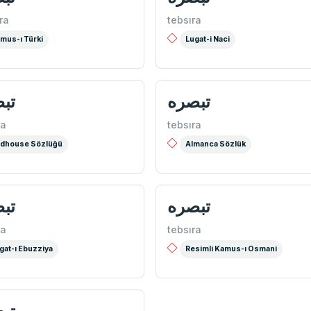
ra
tebsıra
mus-ı Türki
Lugat-i Naci
تبصره
تب
ra
tebsıra
dhouse Sözlüğü
Almanca Sözlük
تبصره
تب
ra
tebsıra
gat-ı Ebuzziya
Resimli Kamus-ı Osmani
تب