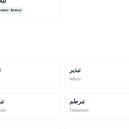
mani - Rumca
تبذير
ت
tebzir
تبرطم
تب
zîn
Tebertum