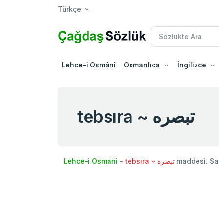
Türkçe
Lehce-i Osmânî
Osmanlıca
İngilizce
tebsıra ~ تبصره
Lehce-i Osmani
-
tebsıra ~ تبصره
maddesi. Sa