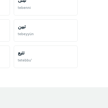
تبنی
tebenni
تبين
tebeyyün
تتبع
tetebbu'