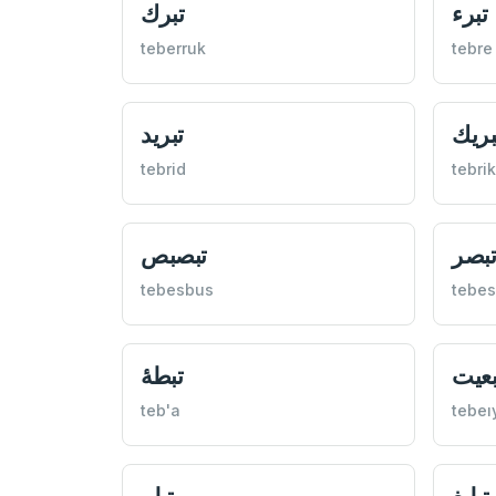
تبرء
تبرك
teberruk
tebre
بريك
تبريد
tebrid
tebrik
بصر
تبصبص
tebesbus
tebes
بعيت
teb'a
tebeı