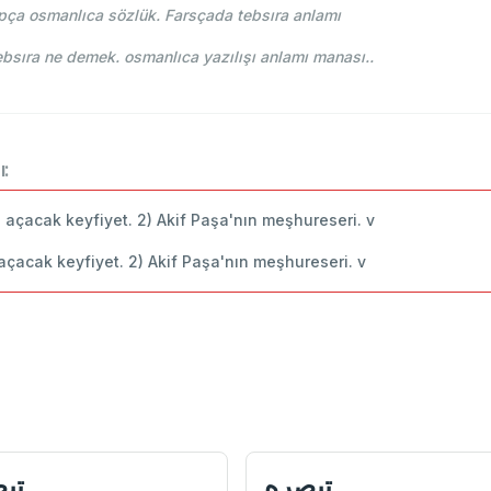
pça osmanlıca sözlük. Farsçada tebsıra anlamı
ce-i Osmani - Ahmed Vefik paşa - تبصره tebsıra ne demek. osmanlıca yazılışı anlamı manası..
ı:
nü açacak keyfiyet. 2) Akif Paşa'nın meşhureseri. v
 açacak keyfiyet. 2) Akif Paşa'nın meşhureseri. v
تبصره
تب