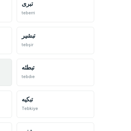
تبری
teberri
تبشير
tebşir
تبطئه
tebdıe
تبكيه
Tebkiye