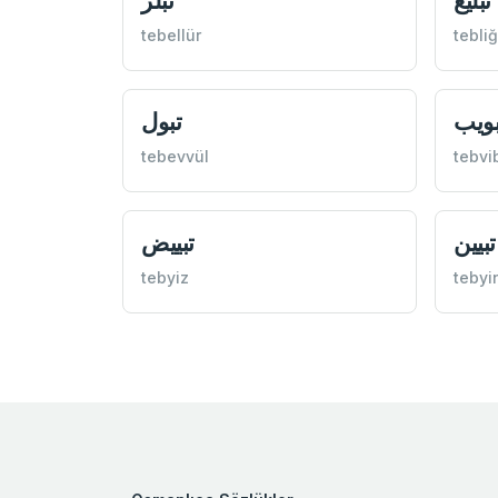
تبليغ
تبلر
tebellür
tebliğ
بويب
تبول
tebevvül
tebvi
تبيين
تبييض
tebyiz
tebyi