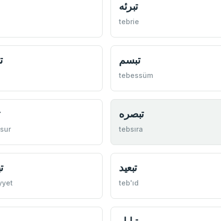
تبرئه
tebrie
تبسم
ت
tebessüm
تبصره
ت
sur
tebsıra
تبعيد
ت
yyet
teb'ıd