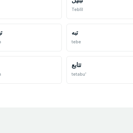
تبليل
Teblîl
تبه
ت
b
tebe
تتابع
n
tetabu'