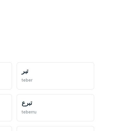
تبر
teber
تبرع
teberru