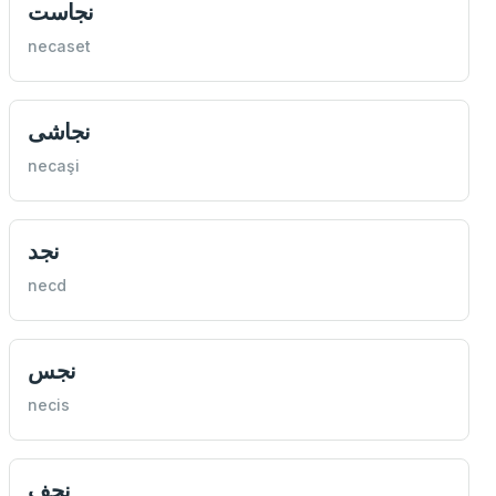
نجاست
necaset
نجاشی
necaşi
نجد
necd
نجس
necis
نجف