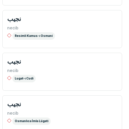
نجیب
necib
Resimli Kamus-ı Osmani
نجیب
necib
Lugat-ı Cudi
نجیب
necib
Osmanlıca İmla Lügati