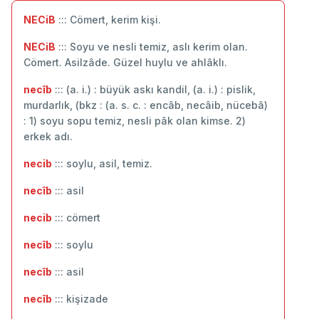
NECiB
::: Cömert, kerim kişi.
NECiB
::: Soyu ve nesli temiz, aslı kerim olan.
Cömert. Asilzâde. Güzel huylu ve ahlâklı.
necîb
::: (a. i.) : büyük askı kandil, (a. i.) : pislik,
murdarlık, (bkz : (a. s. c. : encâb, necâib, nücebâ)
: 1) soyu sopu temiz, nesli pâk olan kimse. 2)
erkek adı.
necib
::: soylu, asil, temiz.
necîb
::: asil
necib
::: cömert
necîb
::: ‬soylu
necîb
::: asil
necîb
::: kişizade