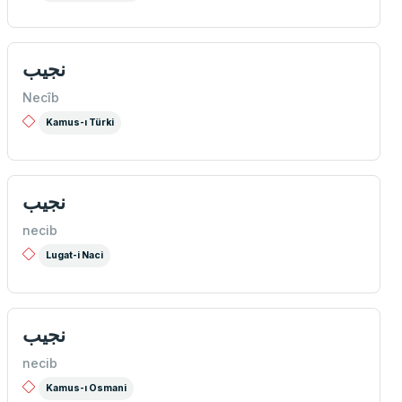
نجیب
Necîb
Kamus-ı Türki
نجيب
necib
Lugat-i Naci
نجیب
necib
Kamus-ı Osmani