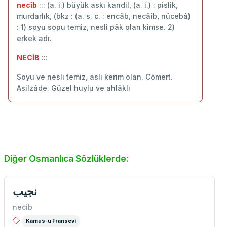
necîb
::: (a. i.) büyük askı kandil, (a. i.) : pislik,
murdarlık, (bkz : (a. s. c. : encâb, necâib, nücebâ)
: 1) soyu sopu temiz, nesli pâk olan kimse. 2)
erkek adı.
NECİB
:::
Soyu ve nesli temiz, aslı kerim olan. Cömert.
Asilzâde. Güzel huylu ve ahlâklı
Diğer Osmanlıca Sözlüklerde:
نجيب
necib
Kamus-u Fransevi