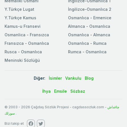
Memaliki Osmani
İngilizce-Osmanlıca 1
Y.Türkçe Lugat
İngilizce-Osmanlıca 2
Y.Türkçe Kamus
Osmanlıca - Ermenice
Kamus-u Fransevi
Almanca - Osmanlıca
Osmanlica - Fransızca
Osmanlıca - Almanca
Fransızca - Osmanlıca
Osmanlıca - Rumca
Rusca - Osmanlıca
Rumca - Osmanlıca
Meninski Sözlüğü
Diğer:
İsimler
Vankulu
Blog
İhya
Emsile
Sözbaz
© 2003
-
2026
Çağdaş Sözlük Projesi - cagdassozluk.com -
چاغداش
سوزلك
.
Bizi takip et