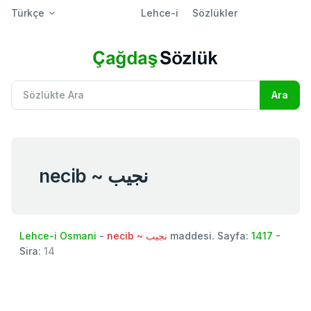
Türkçe
Lehce-i
Sözlükler
necib ~ نجيب
Lehce-i Osmani
-
necib ~ نجيب
maddesi. Sayfa:
1417
-
Sira:
14