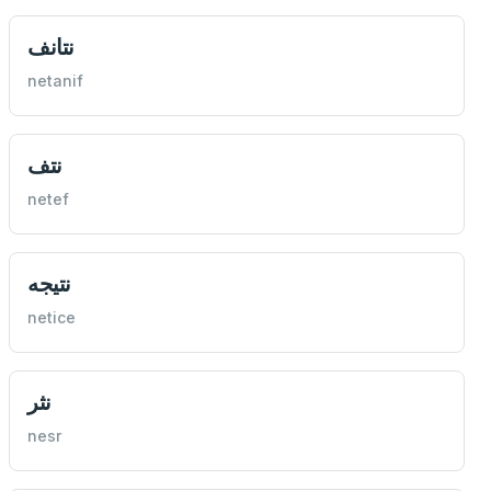
نتانف
netanif
نتف
netef
نتيجه
netice
نثر
nesr