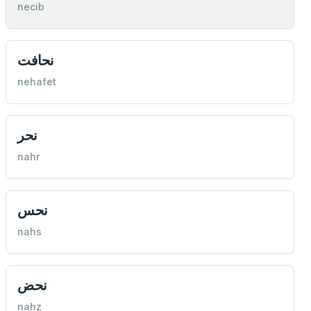
necib
نحافت
nehafet
نحر
nahr
نحس
nahs
نحض
nahz