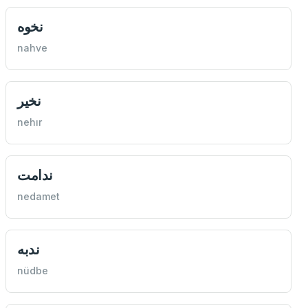
نخوه
nahve
نخير
nehır
ندامت
nedamet
ندبه
nüdbe