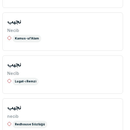
نجيب
Necib
Kamus-ul'Alam
نجيب
Necîb
Lugat-ı Remzi
نجیب
necib
Redhouse Sözlüğü