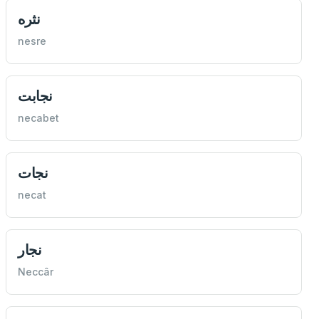
نثره
nesre
نجابت
necabet
نجات
necat
نجار
Neccâr