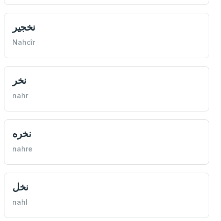
نخجير
Nahcîr
نخر
nahr
نخره
nahre
نخل
nahl