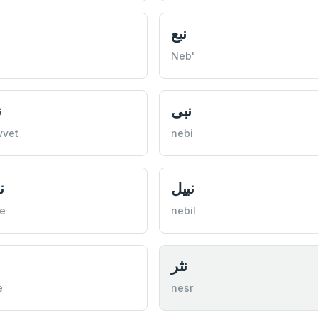
نبع
Neb'
نبی
ن
vvet
nebi
نبیل
ن
e
nebil
نثر
ن
e
nesr