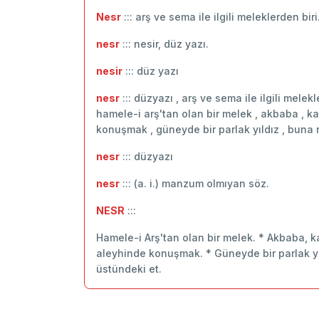
Nesr
::: arş ve sema ile ilgili meleklerden biri
nesr
::: nesir, düz yazı.
nesir
::: düz yazı
nesr
::: düzyazı , arş ve sema ile ilgili mele
hamele-i arş'tan olan bir melek , akbaba , kar
konuşmak , güneyde bir parlak yıldız , buna nes
nesr
::: ‬düzyazı
nesr
::: (a. i.) manzum olmıyan söz.
NESR
:::
Hamele-i Arş'tan olan bir melek. * Akbaba, ka
aleyhinde konuşmak. * Güneyde bir parlak yıldı
üstündeki et.