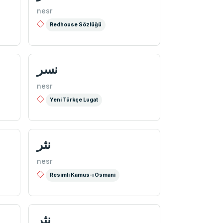
nesr
Redhouse Sözlüğü
نسر
nesr
Yeni Türkçe Lugat
نثر
nesr
Resimli Kamus-ı Osmani
نثر