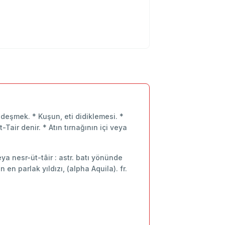
ı deşmek. * Kuşun, eti didiklemesi. *
Tair denir. * Atın tırnağının içi veya
 veya nesr-üt-tâir : astr. batı yönünde
en parlak yıldızı, (alpha Aquila). fr.