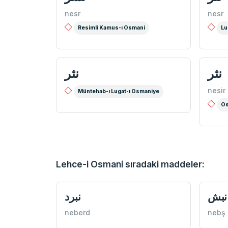
nesr
nesr
Resimli Kamus-ı Osmani
Lu
نثر
نثر
nesir
Müntehab-ı Lugat-ı Osmaniye
Os
Lehce-i Osmani sıradaki maddeler:
نبش
نبرد
neberd
nebş