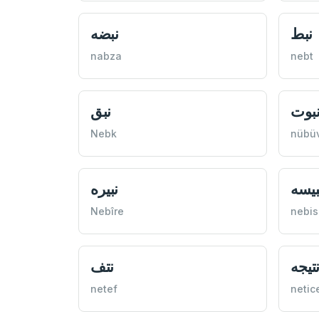
نبط
نبضه
nabza
nebt
بوت
نبق
Nebk
nübü
بیسه
نبیره
Nebîre
nebis
تيجه
نتف
netef
netic