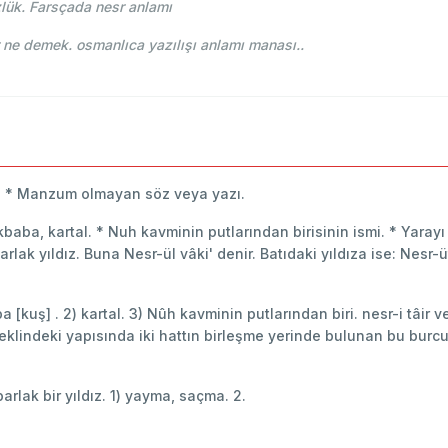
lük. Farsçada nesr anlamı
Osmani - Ahmed Vefik paşa - نثر nesr ne demek. osmanlıca yazılışı anlamı manası..
k. * Manzum olmayan söz veya yazı.
kbaba, kartal. * Nuh kavminin putlarından birisinin ismi. * Yaray
ak yıldız. Buna Nesr-ül vâki' denir. Batıdaki yıldıza ise: Nesr-üt-
kbaba [kuş] . 2) kartal. 3) Nûh kavminin putlarından biri. nesr-i tâir
eklindeki yapısında iki hattın birleşme yerinde bulunan bu burcun 
rlak bir yıldız. 1) yayma, saçma. 2.