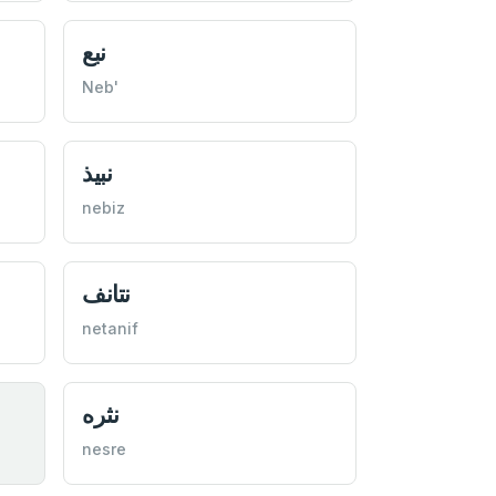
نبع
Neb'
نبیذ
nebiz
نتانف
netanif
نثره
nesre