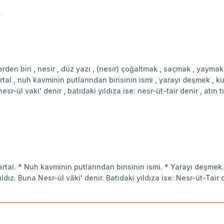
.
klerden biri , nesir , düz yazı , (nesir) çoğaltmak , saçmak , yay
tal , nuh kavminin putlarından birisinin ismi , yarayı deşmek , ku
r-ül vaki' denir , batıdaki yıldıza ise: nesr-üt-tair denir , atın 
rtal. * Nuh kavminin putlarından birisinin ismi. * Yarayı deşmek. 
z. Buna Nesr-ül vâki' denir. Batıdaki yıldıza ise: Nesr-üt-Tair de