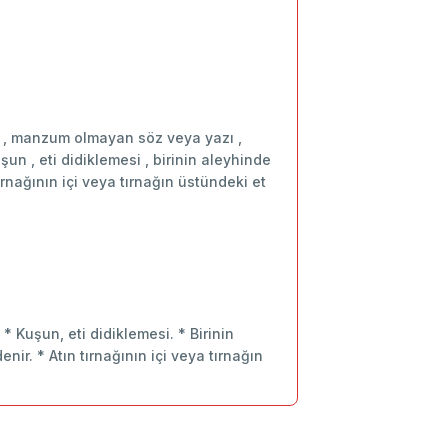
mak , manzum olmayan söz veya yazı ,
şun , eti didiklemesi , birinin aleyhinde
tırnağının içi veya tırnağın üstündeki et
* Kuşun, eti didiklemesi. * Birinin
nir. * Atın tırnağının içi veya tırnağın