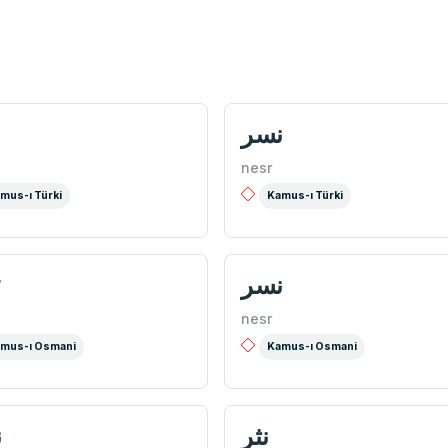
نسر
nesr
mus-ı Türki
Kamus-ı Türki
نسر
r
nesr
mus-ı Osmani
Kamus-ı Osmani
نثر
ن