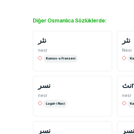
Diğer Osmanlıca Sözlüklerde:
نثر
نثر
nesr
Nesr
Kamus-u Fransevi
Ka
نث
نسر
nesr
nesr
Lugat-i Naci
Ka
سر
نسر