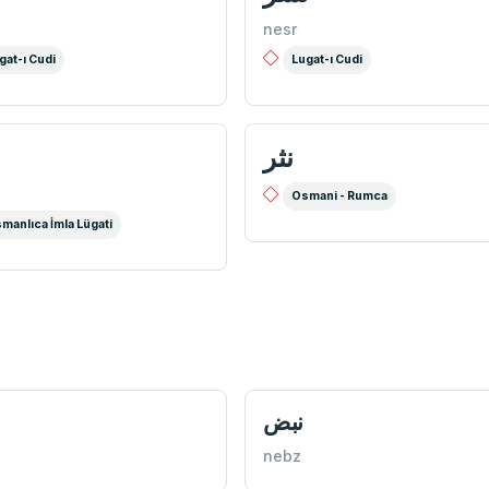
nesr
gat-ı Cudi
Lugat-ı Cudi
نثر
Osmani - Rumca
manlıca İmla Lügati
نبض
nebz