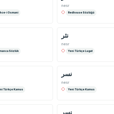
nesr
hce-i Osmani
Redhouse Sözlüğü
نثر
nesr
manca Sözlük
Yeni Türkçe Lugat
نسر
nesr
ni Türkçe Kamus
Yeni Türkçe Kamus
نسر