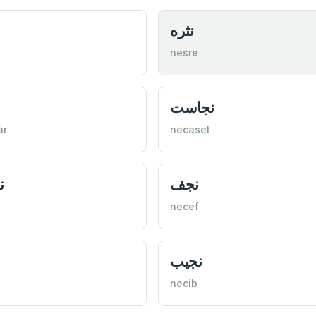
نثره
nesre
نجاست
âr
necaset
نجف
ن
necef
نجيب
necib