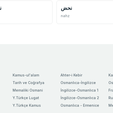
نحض
ن
nahz
Kamus-ul'alam
Ahter-i Kebir
Ka
Tarih ve Coğrafya
Osmanlıca-İngilizce
Os
Memaliki Osmani
İngilizce-Osmanlıca 1
Fr
Y.Türkçe Lugat
İngilizce-Osmanlıca 2
Ru
Y.Türkçe Kamus
Osmanlıca - Ermenice
Me