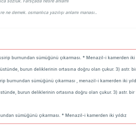
ıca sözlük. Farsçada nesre anlamı
 Osmani - Ahmed Vefik paşa - نثره nesre ne demek. osmanlıca yazılışı anlamı manası..
ksirip burnundan sümüğünü çıkarması. * Menazil-i kamerden iki y
n üstünde, burun deliklerinin ortasına doğru olan çukur. 3) astr. bir
irip burnundan sümüğünü çıkarması , menazil-i kamerden iki yıld
 üstünde, burun deliklerinin ortasına doğru olan çukur. 3) astr. bir 
nundan sümüğünü çıkarması. * Menazil-i kamerden iki yıldız