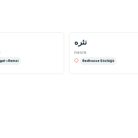
نثره
ن
e
nesre
gat-ı Remzi
Redhouse Sözlüğü