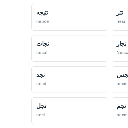
نثر
نتيجه
netice
nesr
نجار
نجات
necat
Necc
جس
نجد
necd
necis
نجم
نجل
necl
necm