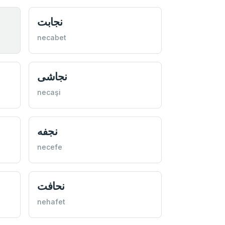
نجابت
necabet
نجاشی
necaşi
نجفه
necefe
نحافت
nehafet