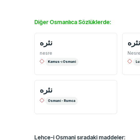
Diğer Osmanlıca Sözlüklerde:
ثره
نثره
nesre
Nesr
Kamus-ı Osmani
Lu
نثره
Osmani - Rumca
Lehce-i Osmani sıradaki maddeler: