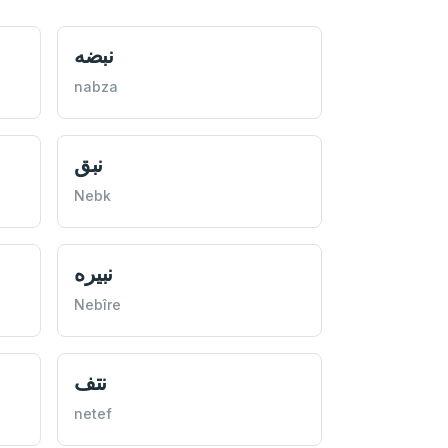
نبضه
nabza
نبق
Nebk
نبیره
Nebîre
نتف
netef