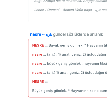
bilgi. Arapça nesre ne demek. Arapça osmanl
Lehce-i
nesre ~ نثره
güncel sözlüklerde anlamı:
NESRE
::: Büyük geniş gömlek. * Hayvanın ti
nesre
::: (a. i.) : 1) anat. geniz. 2) üstdudağı
nesre
::: büyük geniş gömlek , hayvanın tiks
nesre
::: (a. i.) 1) anat. geniz. 2) üstdudağın
NESRE
:::
Büyük geniş gömlek. * Hayvanın tiksirip bur