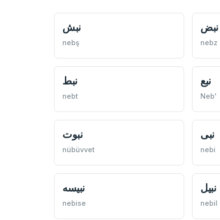
نبض
نبش
nebş
nebz
نبع
نبط
nebt
Neb'
نبی
نبوت
nübüvvet
nebi
نبیل
نبیسه
nebise
nebil