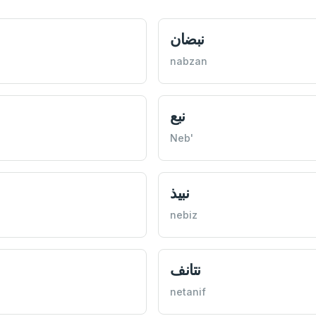
نبضان
nabzan
نبع
Neb'
نبیذ
nebiz
نتانف
netanif