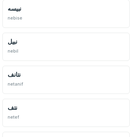
نبیسه
nebise
نبیل
nebil
نتانف
netanif
نتف
netef