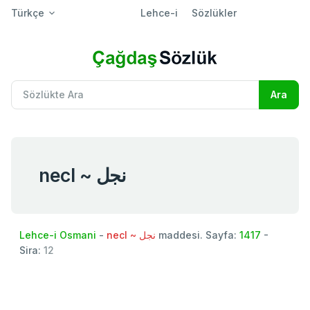
Türkçe
Lehce-i
Sözlükler
necl ~ نجل
Lehce-i Osmani
-
necl ~ نجل
maddesi. Sayfa:
1417
-
Sira:
12