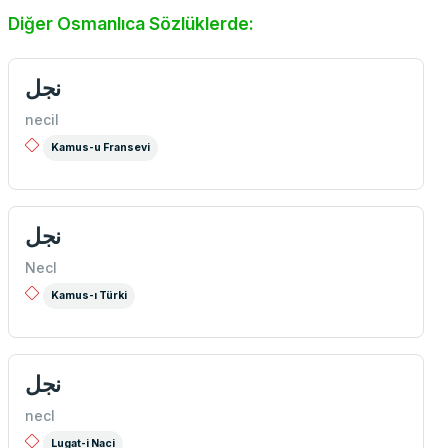
Diğer Osmanlıca Sözlüklerde:
نجل
necil
Kamus-u Fransevi
نجل
Necl
Kamus-ı Türki
نجل
necl
Lugat-i Naci