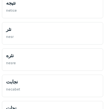
نتيجه
netice
نثر
nesr
نثره
nesre
نجابت
necabet
نجات