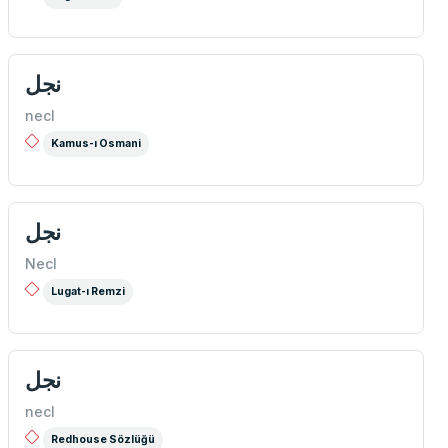
نجل
necl
Kamus-ı Osmani
نجل
Necl
Lugat-ı Remzi
نجل
necl
Redhouse Sözlüğü