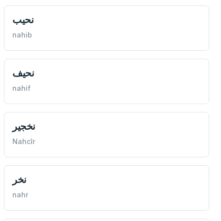
نحیب
nahib
نحیف
nahif
نخجير
Nahcîr
نخر
nahr