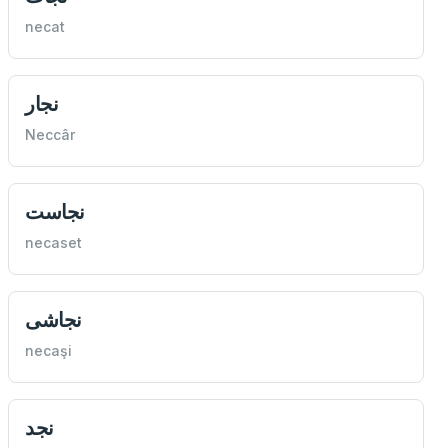
necat
نجار
Neccâr
نجاست
necaset
نجاشی
necaşi
نجد