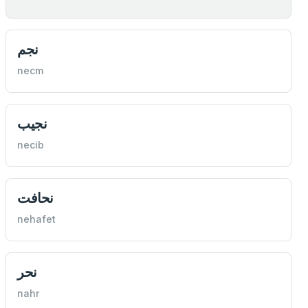
نجم
necm
نجيب
necib
نحافت
nehafet
نحر
nahr