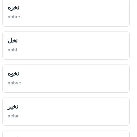
نخره
nahre
نخل
nahl
نخوه
nahve
نخير
nehır