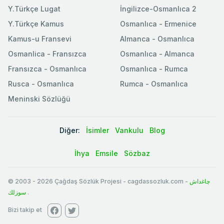
Y.Türkçe Lugat
İngilizce-Osmanlıca 2
Y.Türkçe Kamus
Osmanlıca - Ermenice
Kamus-u Fransevi
Almanca - Osmanlıca
Osmanlica - Fransızca
Osmanlıca - Almanca
Fransızca - Osmanlıca
Osmanlıca - Rumca
Rusca - Osmanlıca
Rumca - Osmanlıca
Meninski Sözlüğü
Diğer:
İsimler
Vankulu
Blog
İhya
Emsile
Sözbaz
© 2003
-
2026
Çağdaş Sözlük Projesi - cagdassozluk.com -
چاغداش
سوزلك
.
Bizi takip et