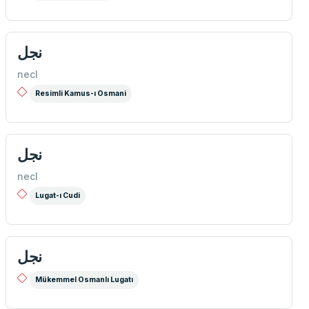
نجل
necl
Resimli Kamus-ı Osmani
نجل
necl
Lugat-ı Cudi
نجل
Mükemmel Osmanlı Lugatı