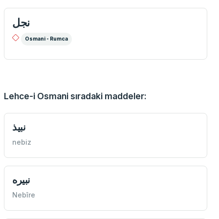
نجل
Osmani - Rumca
Lehce-i Osmani sıradaki maddeler:
نبیذ
nebiz
نبیره
Nebîre