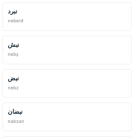
نبرد
neberd
نبش
nebş
نبض
nebz
نبضان
nabzan