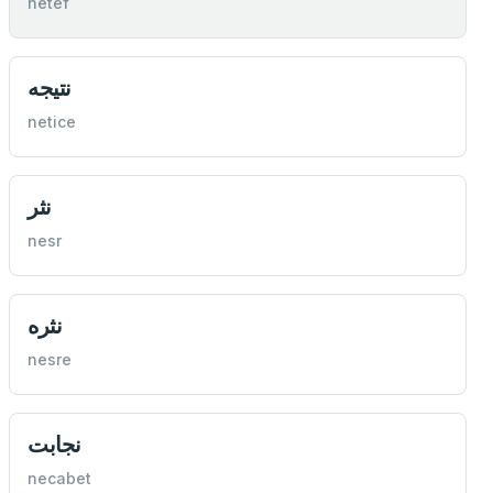
netef
نتيجه
netice
نثر
nesr
نثره
nesre
نجابت
necabet