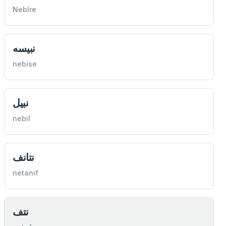
Nebîre
نبیسه
nebise
نبیل
nebil
نتانف
netanif
نتف