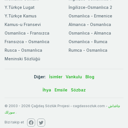
Y.Türkçe Lugat
İngilizce-Osmanlıca 2
Y.Türkçe Kamus
Osmanlıca - Ermenice
Kamus-u Fransevi
Almanca - Osmanlıca
Osmanlica - Fransızca
Osmanlıca - Almanca
Fransızca - Osmanlıca
Osmanlıca - Rumca
Rusca - Osmanlıca
Rumca - Osmanlıca
Meninski Sözlüğü
Diğer:
İsimler
Vankulu
Blog
İhya
Emsile
Sözbaz
© 2003
-
2026
Çağdaş Sözlük Projesi - cagdassozluk.com -
چاغداش
سوزلك
.
Bizi takip et