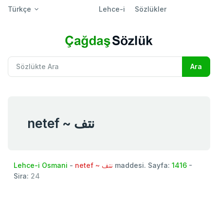
Türkçe
Lehce-i
Sözlükler
netef ~ نتف
Lehce-i Osmani
-
netef ~ نتف
maddesi. Sayfa:
1416
-
Sira:
24