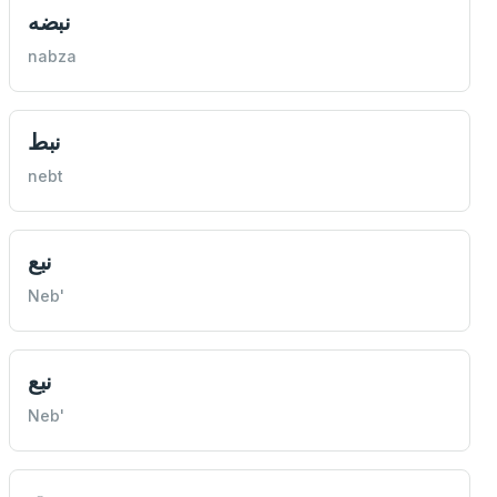
نبضه
nabza
نبط
nebt
نبع
Neb'
نبع
Neb'