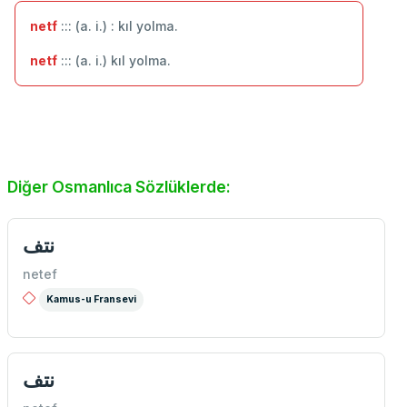
netf
::: (a. i.) : kıl yolma.
netf
::: (a. i.) kıl yolma.
Diğer Osmanlıca Sözlüklerde:
نتف
netef
Kamus-u Fransevi
نتف