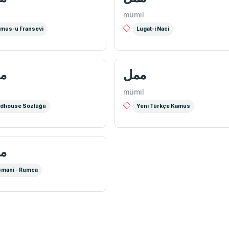
l
mümil
mus-u Fransevi
Lugat-i Naci
ممل
م
l
mümil
dhouse Sözlüğü
Yeni Türkçe Kamus
مم
mani - Rumca