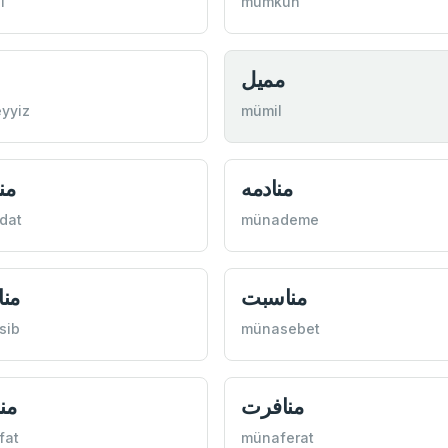
ı
mümkün
مميل
yyiz
mümil
منادمه
من
dat
münademe
مناسبت
من
sib
münasebet
منافرت
من
fat
münaferat