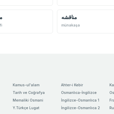
مناقشه
م
fi
münakaşa
Kamus-ul'alam
Ahter-i Kebir
Ka
Tarih ve Coğrafya
Osmanlıca-İngilizce
Os
Memaliki Osmani
İngilizce-Osmanlıca 1
Fr
Y.Türkçe Lugat
İngilizce-Osmanlıca 2
Ru