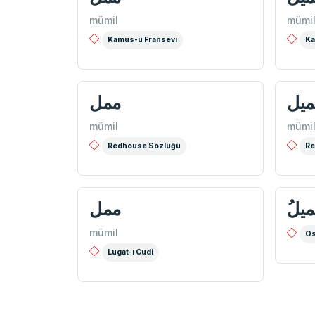
mümil
mümi
Kamus-u Fransevi
Ka
میل
ممل
mümil
mümi
Redhouse Sözlüğü
Re
ُيل
ممل
mümil
Os
Lugat-ı Cudi