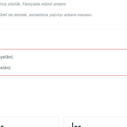
ıca sözlük. Farsçada mümil anlamı
-i Osmani - Ahmed Vefik paşa - مميل mümil ne demek. osmanlıca yazılışı anlamı manası..
eyelân).
yelân).
ممل
م