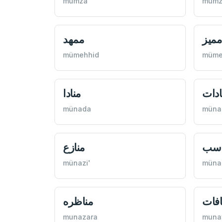
mumza
mümz
مميز
ممهد
mümehhid
müme
ادات
منادا
münada
müna
اسب
منازع
münazi'
müna
افات
مناظره
munazara
muna