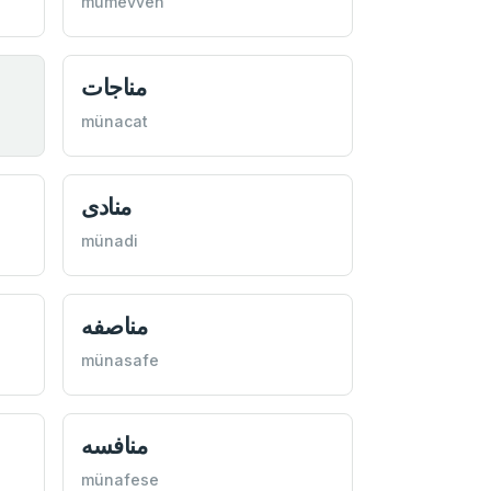
mümevveh
مناجات
münacat
منادی
münadi
مناصفه
münasafe
منافسه
münafese