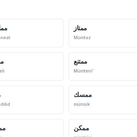
ممتاز
مما
neat
Mümtaz
ممتنع
مم
li
Mümteni'
ممسك
م
ddid
mümsik
ممكن
مم