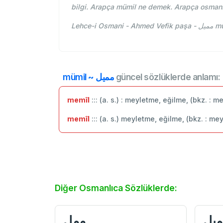
bilgi. Arapça mümil ne demek. Arapça osmanl
Lehce
mümil ~ مميل
güncel sözlüklerde anlamı:
memîl
::: (a. s.) : meyletme, eğilme, (bkz. : m
memîl
::: (a. s.) meyletme, eğilme, (bkz. : me
Diğer Osmanlıca Sözlüklerde:
میل
ممل