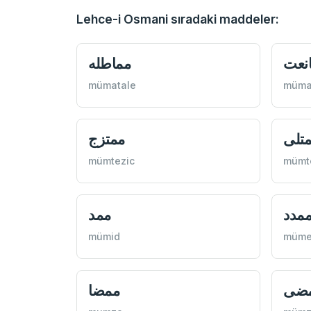
Lehce-i Osmani sıradaki maddeler:
نعت
مماطله
mümatale
müma
تلی
ممتزج
mümtezic
mümte
مدد
ممد
mümid
müme
ضی
ممضا