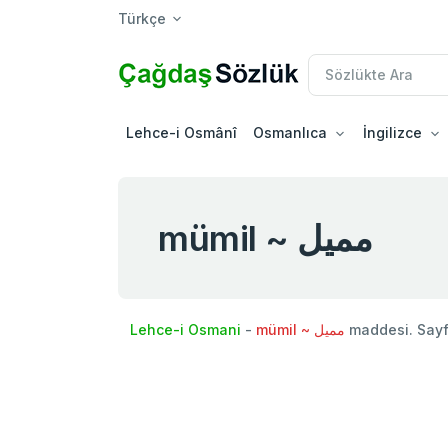
Türkçe
Lehce-i Osmânî
Osmanlıca
İngilizce
mümil ~ مميل
Lehce-i Osmani
-
mümil ~ مميل
maddesi. Say