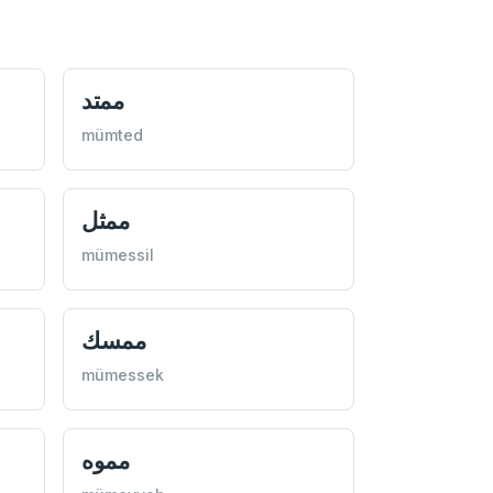
ممتد
mümted
ممثل
mümessil
ممسك
mümessek
مموه