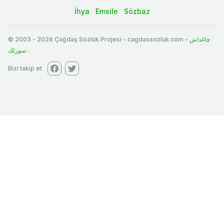
İhya
Emsile
Sözbaz
© 2003
-
2026
Çağdaş Sözlük Projesi - cagdassozluk.com -
چاغداش
سوزلك
.
Bizi takip et