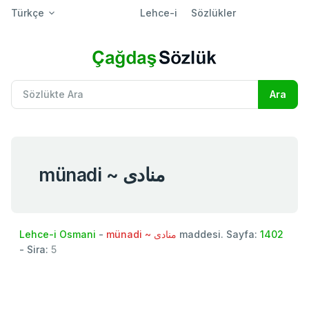
Türkçe
Lehce-i
Sözlükler
münadi ~ منادی
Lehce-i Osmani
-
münadi ~ منادی
maddesi. Sayfa:
1402
- Sira:
5