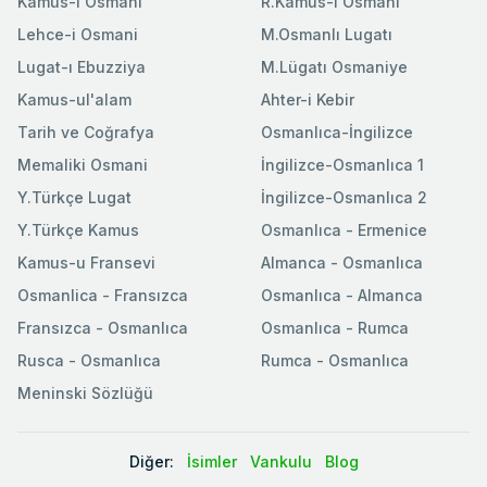
Kamus-ı Osmani
R.Kamus-ı Osmani
Lehce-i Osmani
M.Osmanlı Lugatı
Lugat-ı Ebuzziya
M.Lügatı Osmaniye
Kamus-ul'alam
Ahter-i Kebir
Tarih ve Coğrafya
Osmanlıca-İngilizce
Memaliki Osmani
İngilizce-Osmanlıca 1
Y.Türkçe Lugat
İngilizce-Osmanlıca 2
Y.Türkçe Kamus
Osmanlıca - Ermenice
Kamus-u Fransevi
Almanca - Osmanlıca
Osmanlica - Fransızca
Osmanlıca - Almanca
Fransızca - Osmanlıca
Osmanlıca - Rumca
Rusca - Osmanlıca
Rumca - Osmanlıca
Meninski Sözlüğü
Diğer:
İsimler
Vankulu
Blog