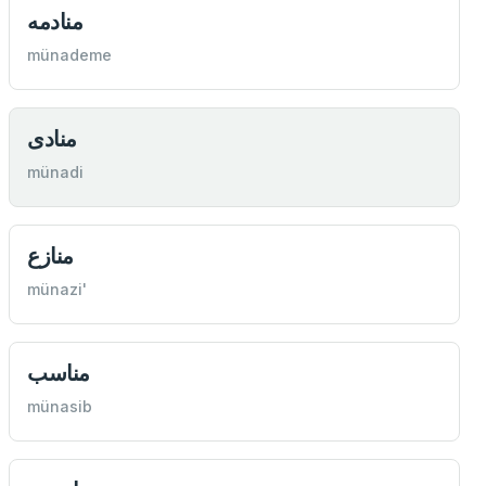
منادمه
münademe
منادی
münadi
منازع
münazi'
مناسب
münasib