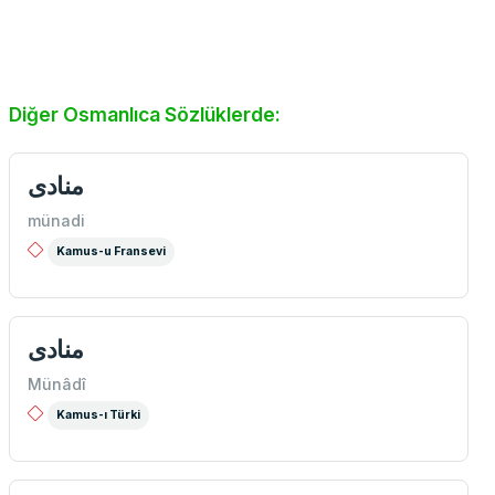
Diğer Osmanlıca Sözlüklerde:
منادی
münadi
Kamus-u Fransevi
منادی
Münâdî
Kamus-ı Türki