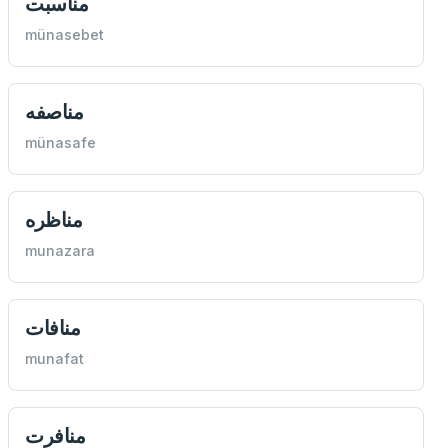
مناسبت
münasebet
مناصفه
münasafe
مناظره
munazara
منافات
munafat
منافرت