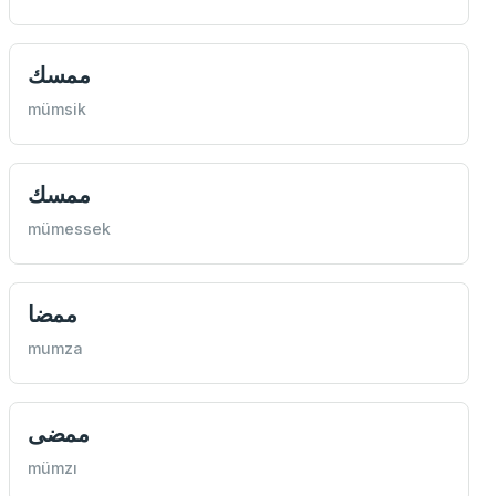
ممسك
mümsik
ممسك
mümessek
ممضا
mumza
ممضی
mümzı