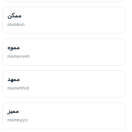
ممكن
mümkün
مموه
mümevveh
ممهد
mümehhid
مميز
mümeyyiz