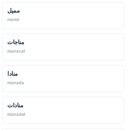
مميل
mümil
مناجات
münacat
منادا
münada
منادات
münadat