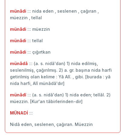
münâdi
::: nida eden , seslenen , çağıran ,
müezzin , tellal
münâdi
::: ‬müezzin
münâdi
::: tellal
münâdi
::: çığırtkan
münâdâ
::: (a. s. nidâ'dan) 1) nida edilmiş,
seslenilmiş, çağırılmış. 2) a. gr. başına nida harfi
getirilmiş olan kelime : Yâ Alî. , gibi. [burada : yâ
nida harfi, Alî münâdâ'dır]
münâdî
::: (a. s. nidâ'dan) 1) nida eden; tellâl. 2)
müezzin. [Kur'an tâbirlerinden-dir]
MÜNADİ
:::
Nidâ eden, seslenen, çağıran. Müezzin