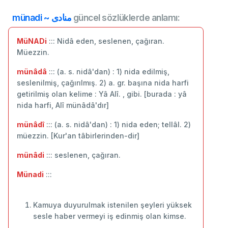
münadi ~ منادی
güncel sözlüklerde anlamı:
MüNADi
::: Nidâ eden, seslenen, çağıran.
Müezzin.
münâdâ
::: (a. s. nidâ'dan) : 1) nida edilmiş,
seslenilmiş, çağırılmış. 2) a. gr. başına nida harfi
getirilmiş olan kelime : Yâ Alî. , gibi. [burada : yâ
nida harfi, Alî münâdâ'dır]
münâdî
::: (a. s. nidâ'dan) : 1) nida eden; tellâl. 2)
müezzin. [Kur'an tâbirlerinden-dir]
münâdi
::: seslenen, çağıran.
Münadi
:::
Kamuya duyurulmak istenilen şeyleri yüksek
sesle haber vermeyi iş edinmiş olan kimse.