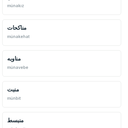
münakız
مناكحات
münakehat
مناوبه
münavebe
منبت
münbit
منبسط