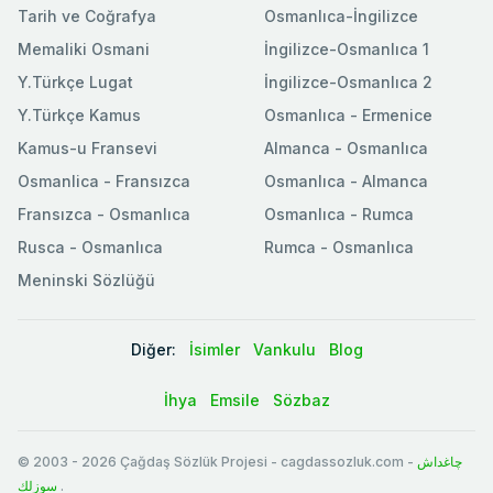
Tarih ve Coğrafya
Osmanlıca-İngilizce
Memaliki Osmani
İngilizce-Osmanlıca 1
Y.Türkçe Lugat
İngilizce-Osmanlıca 2
Y.Türkçe Kamus
Osmanlıca - Ermenice
Kamus-u Fransevi
Almanca - Osmanlıca
Osmanlica - Fransızca
Osmanlıca - Almanca
Fransızca - Osmanlıca
Osmanlıca - Rumca
Rusca - Osmanlıca
Rumca - Osmanlıca
Meninski Sözlüğü
Diğer:
İsimler
Vankulu
Blog
İhya
Emsile
Sözbaz
© 2003
-
2026
Çağdaş Sözlük Projesi - cagdassozluk.com -
چاغداش
سوزلك
.