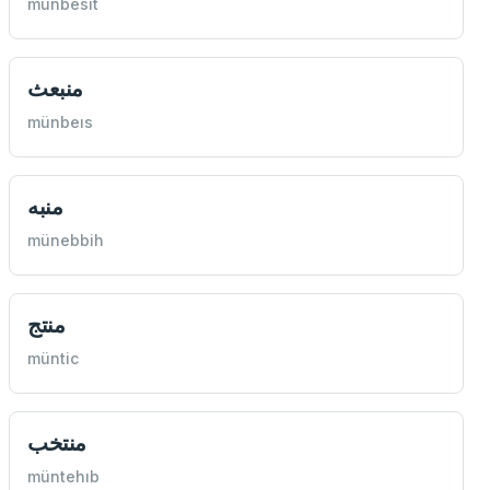
münbesit
منبعث
münbeıs
منبه
münebbih
منتج
müntic
منتخب
müntehıb