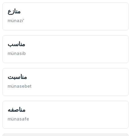
منازع
münazi'
مناسب
münasib
مناسبت
münasebet
مناصفه
münasafe