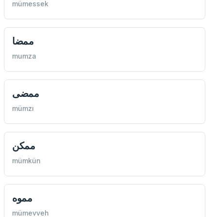
mümessek
ممضا
mumza
ممضی
mümzı
ممكن
mümkün
مموه
mümevveh