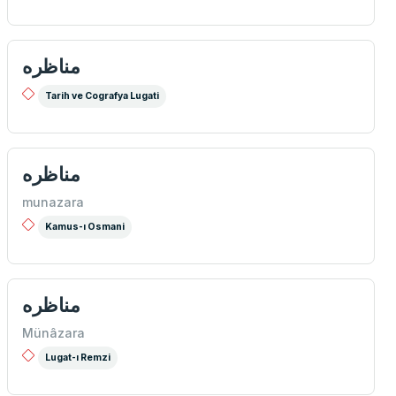
مناظره
Tarih ve Cografya Lugati
مناظره
munazara
Kamus-ı Osmani
مناظره
Münâzara
Lugat-ı Remzi