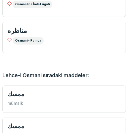
Osmanlıca İmla Lügati
مناظره
Osmani - Rumca
Lehce-i Osmani sıradaki maddeler:
ممسك
mümsik
ممسك