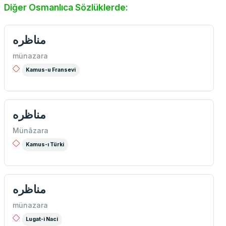
Diğer Osmanlıca Sözlüklerde:
مناظره
münazara
Kamus-u Fransevi
مناظره
Münâzara
Kamus-ı Türki
مناظره
münazara
Lugat-i Naci