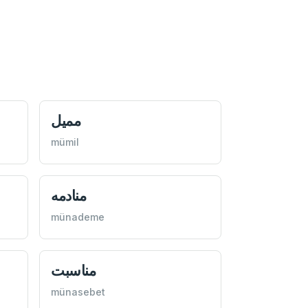
مميل
mümil
منادمه
münademe
مناسبت
münasebet