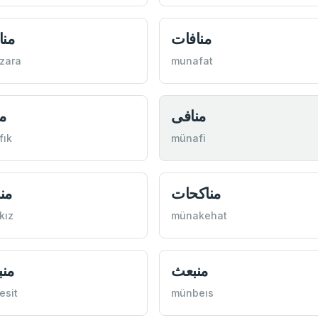
منافات
منا
zara
munafat
منافی
م
fık
münafi
مناكحات
من
kız
münakehat
منبعث
من
esit
münbeıs