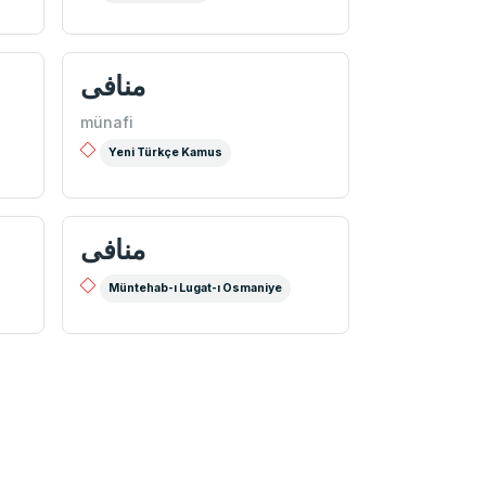
منافی
münafi
Yeni Türkçe Kamus
منافی
Müntehab-ı Lugat-ı Osmaniye