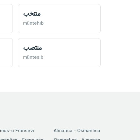
منتخب
müntehıb
منتصب
müntesıb
mus-u Fransevi
Almanca - Osmanlıca
manlica - Fransızca
Osmanlıca - Almanca