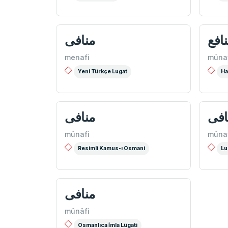
افع
منافی
menafi
müna
Yeni Türkçe Lugat
Ha
افی
منافی
münafi
müna
Resimli Kamus-ı Osmani
Lu
منافی
münâfi
Osmanlıca İmla Lügati