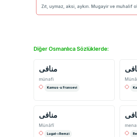
Zıt, uymaz, aksi, aykırı. Mugayir ve muhalif o
Diğer Osmanlıca Sözlüklerde:
افی
منافی
münafi
Münâ
Kamus-u Fransevi
Ka
افی
منافی
Münâfî
mena
Lugat-ı Remzi
Re