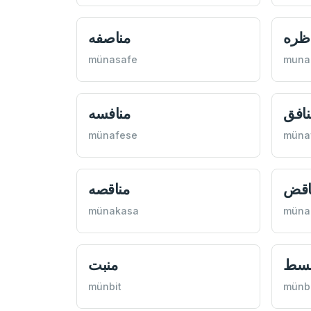
ظره
مناصفه
münasafe
muna
نافق
منافسه
münafese
müna
اقض
مناقصه
münakasa
müna
بسط
منبت
münbit
münb