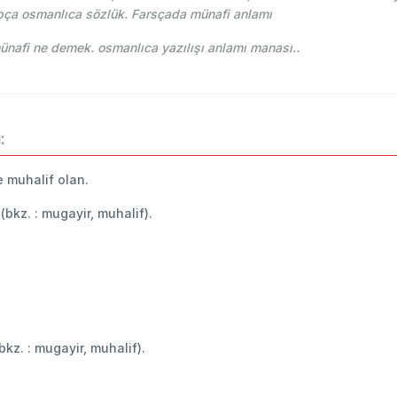
pça osmanlıca sözlük. Farsçada münafi anlamı
e-i Osmani - Ahmed Vefik paşa - منافی münafi ne demek. osmanlıca yazılışı anlamı manası..
:
ve muhalif olan.
, (bkz. : mugayir, muhalif).
(bkz. : mugayir, muhalif).