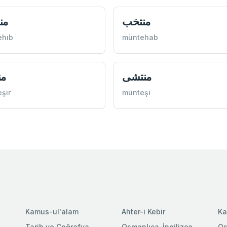
منتخب
من
ehıb
müntehab
منتشی
من
şir
münteşi
Kamus-ul'alam
Ahter-i Kebir
Ka
Tarih ve Coğrafya
Osmanlıca-İngilizce
Os