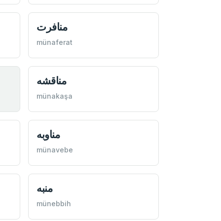
منافرت
münaferat
مناقشه
münakaşa
مناوبه
münavebe
منبه
münebbih