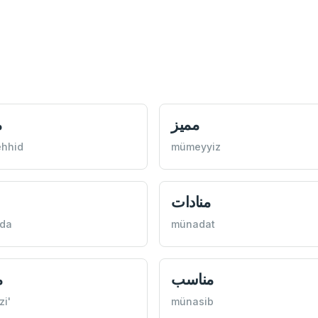
مميز
م
hhid
mümeyyiz
منادات
da
münadat
مناسب
م
i'
münasib