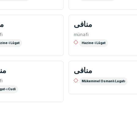
منافی
من
fi
münafi
zine-i Lûgat
Hazine-i Lûgat
منافی
من
fi
Mükemmel Osmanlı Lugatı
gat-ı Cudi