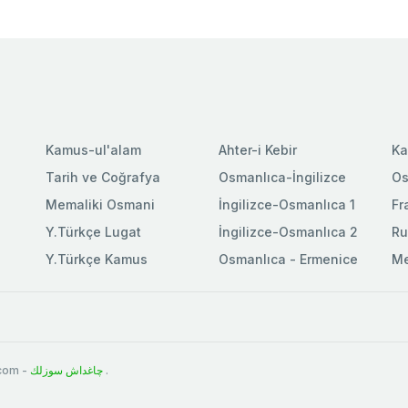
Kamus-ul'alam
Ahter-i Kebir
Ka
Tarih ve Coğrafya
Osmanlıca-İngilizce
Os
Memaliki Osmani
İngilizce-Osmanlıca 1
Fr
Y.Türkçe Lugat
İngilizce-Osmanlıca 2
Ru
Y.Türkçe Kamus
Osmanlıca - Ermenice
Me
.com -
چاغداش سوزلك
.