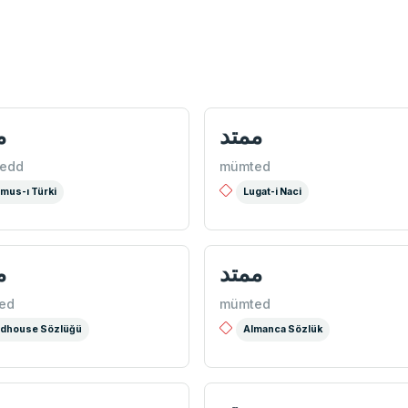
ممتد
م
edd
mümted
mus-ı Türki
Lugat-i Naci
ممتد
م
ed
mümted
dhouse Sözlüğü
Almanca Sözlük