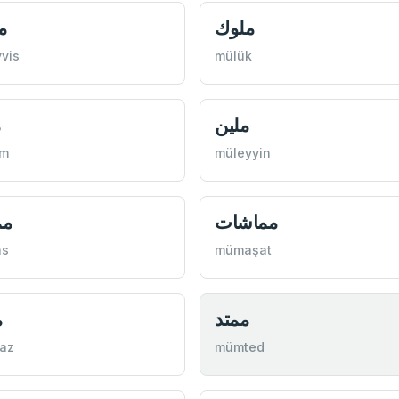
ملوك
م
vis
mülük
ملين
م
im
müleyyin
مماشات
م
s
mümaşat
ممتد
م
az
mümted