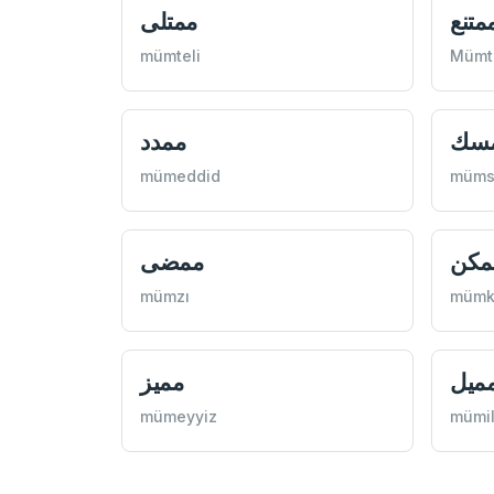
متنع
ممتلی
mümteli
Mümt
سك
ممدد
mümeddid
müms
مكن
ممضی
mümzı
mümk
ميل
مميز
mümeyyiz
mümi