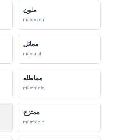
ملون
mülevven
مماثل
mümasil
مماطله
mümatale
ممتزج
mümtezic