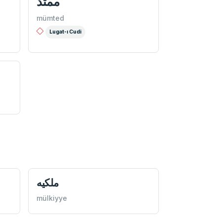
ممتد
mümted
Lugat-ı Cudi
ملكيه
mülkiyye