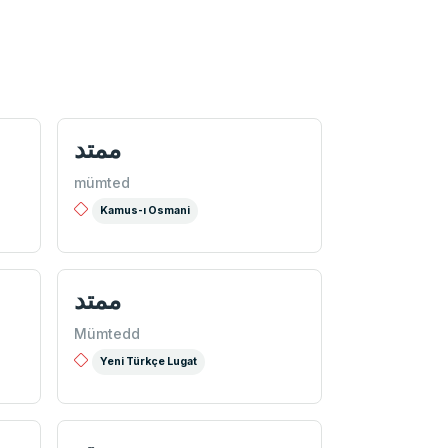
ممتد
mümted
Kamus-ı Osmani
ممتد
Mümtedd
Yeni Türkçe Lugat