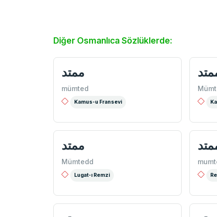
Diğer Osmanlıca Sözlüklerde:
متد
ممتد
mümted
Mümt
Kamus-u Fransevi
Ka
متد
ممتد
Mümtedd
mumt
Lugat-ı Remzi
Re