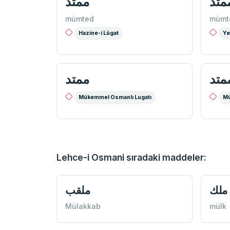
متد
ممتد
mümted
mümt
Hazine-i Lûgat
Ye
متد
ممتد
Mükemmel Osmanlı Lugatı
Mü
Lehce-i Osmani sıradaki maddeler:
ملك
ملقب
Mülakkab
mülk