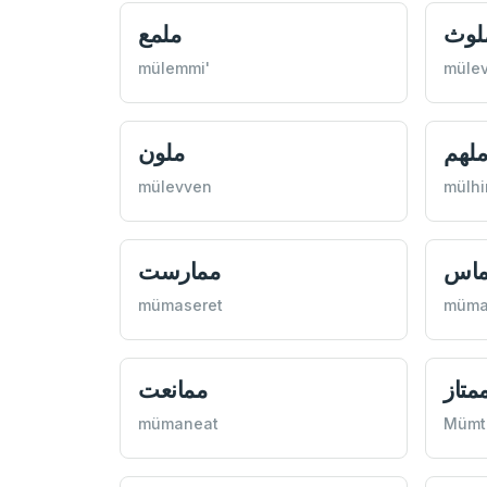
لوث
ملمع
mülemmi'
mülev
لهم
ملون
mülevven
mülh
ماس
ممارست
mümaseret
müma
متاز
ممانعت
mümaneat
Mümt