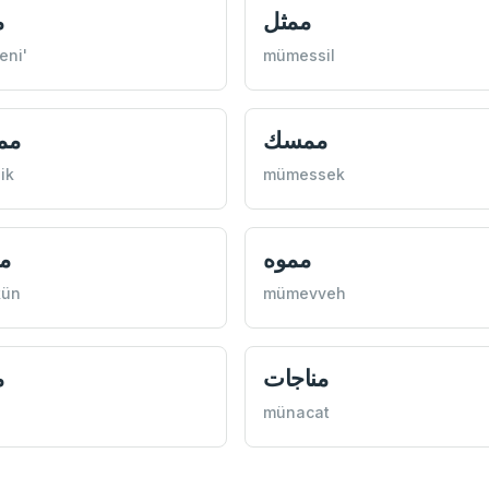
ممثل
م
eni'
mümessil
ممسك
مم
ik
mümessek
مموه
م
ün
mümevveh
مناجات
م
l
münacat