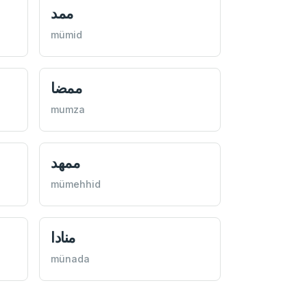
ممد
mümid
ممضا
mumza
ممهد
mümehhid
منادا
münada