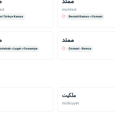
ممتد
م
ed
mümted
ni Türkçe Kamus
Resimli Kamus-ı Osmani
ممتد
م
ntehab-ı Lugat-ı Osmaniye
Osmani - Rumca
ملكيت
mülkiyyet