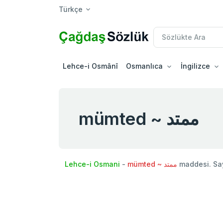
Türkçe
Lehce-i Osmânî
Osmanlıca
İngilizce
mümted ~ ممتد
Lehce-i Osmani
-
mümted ~ ممتد
maddesi. Sa