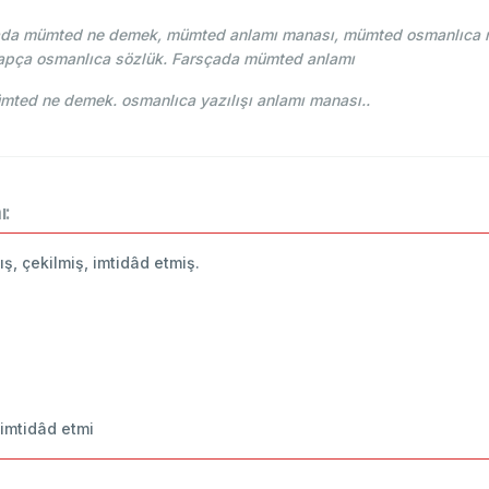
da mümted ne demek, mümted anlamı manası, mümted osmanlıca nas
apça osmanlıca sözlük. Farsçada mümted anlamı
i Osmani - Ahmed Vefik paşa - ممتد mümted ne demek. osmanlıca yazılışı anlamı manası..
ı:
ş, çekilmiş, imtidâd etmiş.
 imtidâd etmi