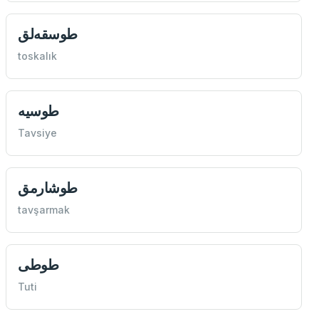
طوسقه‌لق
toskalık
طوسيه
Tavsiye
طوشارمق
tavşarmak
طوطی
Tuti