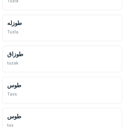
Tuzla
طوزله
Tuzla
طوزاق
tuzak
طوس
Tavs
طوس
tos