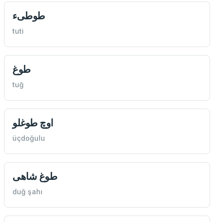
طوطیء
tuti
طوغ
tuğ
اوچ طوغلو
üçdoğulu
طوغ شاهی
duğ şahı