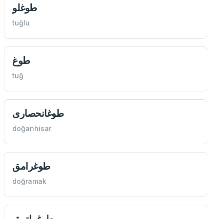
طوغلو
tuğlu
طوغ
tuğ
طوغانحصاری
doğanhisar
طوغرامق
doğramak
طوغراتمق