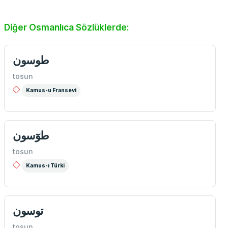
Diğer Osmanlıca Sözlüklerde:
طوسون
tosun
Kamus-u Fransevi
طوٓسون
tosun
Kamus-ı Türki
توسون
tosun