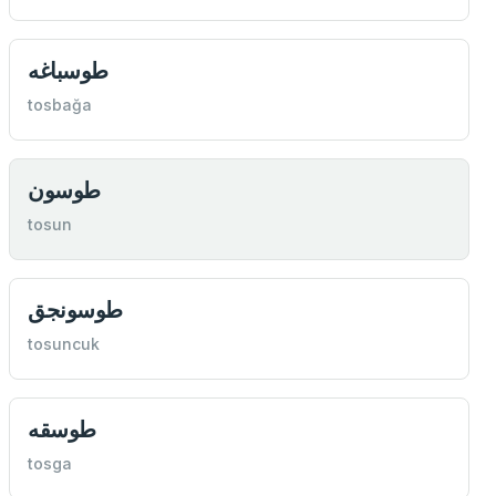
طوسباغه
tosbağa
طوسون
tosun
طوسونجق
tosuncuk
طوسقه
tosga