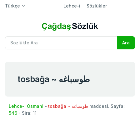
Türkçe
Lehce-i
Sözlükler
tosbağa ~ طوسباغه
Lehce-i Osmani
-
tosbağa ~ طوسباغه
maddesi. Sayfa:
546
- Sira:
11