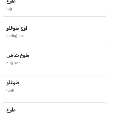
طوغ
tuğ
اوچ طوغلو
üçdoğulu
طوغ شاهی
duğ şahı
طوغلو
tuğlu
طوغ