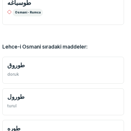
طوسباغه
Osmani - Rumca
Lehce-i Osmani sıradaki maddeler:
طوروق
doruk
طورول
turul
طوره