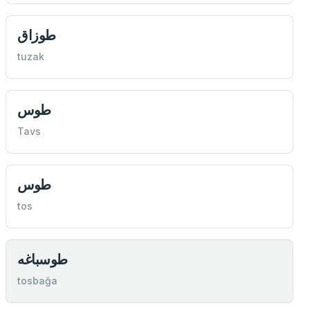
طوزاق
tuzak
طوس
Tavs
طوس
tos
طوسباغه
tosbağa