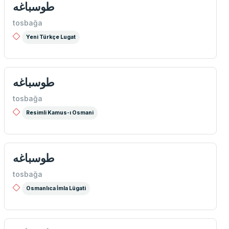
طوسباغه
tosbağa
Yeni Türkçe Lugat
طوسباغه
tosbağa
Resimli Kamus-ı Osmani
tosbağa
Osmanlıca İmla Lügati