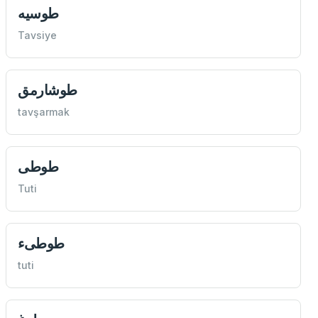
طوسيه
Tavsiye
طوشارمق
tavşarmak
طوطی
Tuti
طوطیء
tuti