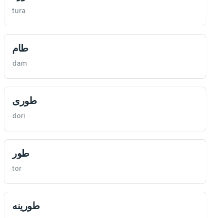
tura
طام
dam
طوری
dori
طور
tor
طورينه