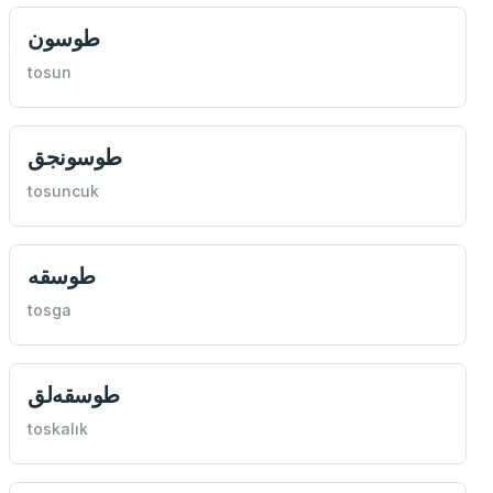
طوسون
tosun
طوسونجق
tosuncuk
طوسقه
tosga
طوسقه‌لق
toskalık