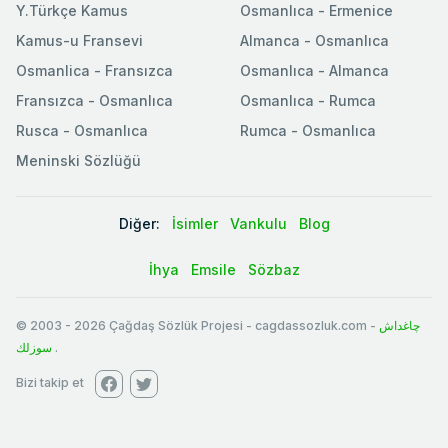
Y.Türkçe Kamus
Osmanlıca - Ermenice
Kamus-u Fransevi
Almanca - Osmanlıca
Osmanlica - Fransızca
Osmanlıca - Almanca
Fransızca - Osmanlıca
Osmanlıca - Rumca
Rusca - Osmanlıca
Rumca - Osmanlıca
Meninski Sözlüğü
Diğer:
İsimler
Vankulu
Blog
İhya
Emsile
Sözbaz
© 2003
-
2026
Çağdaş Sözlük Projesi - cagdassozluk.com -
چاغداش
سوزلك
.
Bizi takip et