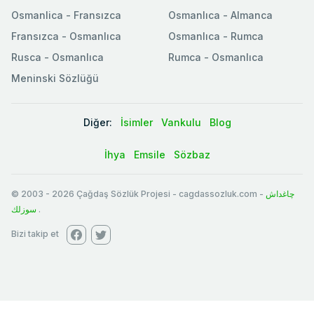
Osmanlica - Fransızca
Osmanlıca - Almanca
Fransızca - Osmanlıca
Osmanlıca - Rumca
Rusca - Osmanlıca
Rumca - Osmanlıca
Meninski Sözlüğü
Diğer:
İsimler
Vankulu
Blog
İhya
Emsile
Sözbaz
© 2003
-
2026
Çağdaş Sözlük Projesi - cagdassozluk.com -
چاغداش
سوزلك
.
Bizi takip et