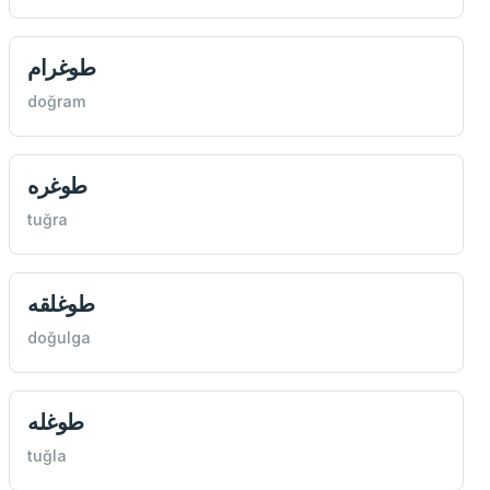
طوغرام
doğram
طوغره
tuğra
طوغلقه
doğulga
طوغله
tuğla