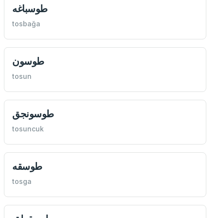
طوسباغه
tosbağa
طوسون
tosun
طوسونجق
tosuncuk
طوسقه
tosga