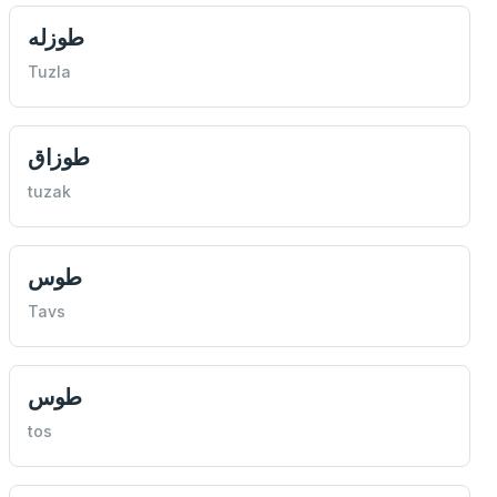
طوزله
Tuzla
طوزاق
tuzak
طوس
Tavs
طوس
tos