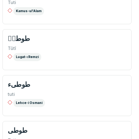
Tuti
Kamus-ul'Alam
طوطیٖ
Tûtî
Lugat-ı Remzi
طوطیء
tuti
Lehce-i Osmani
طوطی