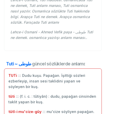
ne demek, Tuti anlamı manası, Tuti osmanlıca
nasıl yazılır. Osmanlıca sözlükte Tuti hakkında
bilgi. Arapça Tuti ne demek. Arapça osmanlıca
sözlük. Farsçada Tuti anlamı
Lehce-i Osmani - Ahmed Vefik paşa - طوطی Tuti
ne demek. osmanlıca yazılışı anlamı manası..
Tuti ~ طوطی
güncel sözlüklerde anlamı:
TUTi
::: Dudu kuşu. Papağan. İşittiği sözleri
ezberleyip, insan sesi taklidini yapan ve
söyleyen bir kuş.
tûti
::: (f. i. c. : tûtiyân) : dudu, papağan cinsinden
taklit yapan bir kuş.
tûtî-i mu'cize-gûy
::: mu'cize söyliyen papağan.