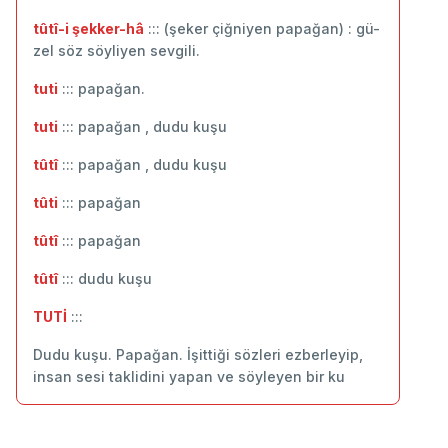
tûtî-i şekker-hâ
::: (şeker çiğniyen papağan) : gü-
zel söz söyliyen sevgili.
tuti
::: papağan.
tuti
::: papağan , dudu kuşu
tûtî
::: papağan , dudu kuşu
tûti
::: papağan
tûtî
::: ‬papağan
tûtî
::: dudu kuşu
TUTİ
:::
Dudu kuşu. Papağan. İşittiği sözleri ezberleyip,
insan sesi taklidini yapan ve söyleyen bir ku