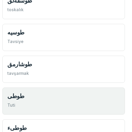
طوسقه‌لق
toskalık
طوسيه
Tavsiye
طوشارمق
tavşarmak
طوطی
Tuti
طوطیء