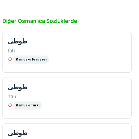
Diğer Osmanlıca Sözlüklerde:
طوطی
tuti
Kamus-u Fransevi
طوطی
Tûtî
Kamus-ı Türki
طوطی