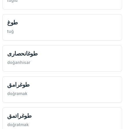
tuğlu
طوغ
tuğ
طوغانحصاری
doğanhisar
طوغرامق
doğramak
طوغراتمق
doğratmak