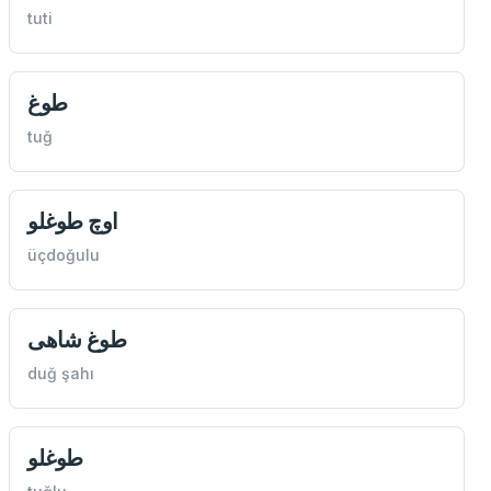
tuti
طوغ
tuğ
اوچ طوغلو
üçdoğulu
طوغ شاهی
duğ şahı
طوغلو