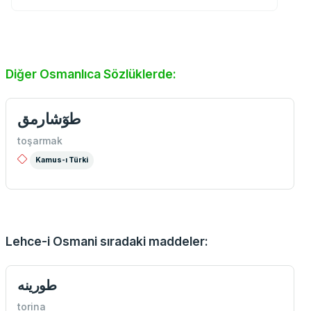
Diğer Osmanlıca Sözlüklerde:
طوٓشارمق
toşarmak
Kamus-ı Türki
Lehce-i Osmani sıradaki maddeler:
طورينه
torina