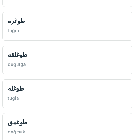
طوغره
tuğra
طوغلقه
doğulga
طوغله
tuğla
طوغمق
doğmak