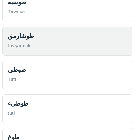
طوسيه
Tavsiye
طوشارمق
tavşarmak
طوطی
Tuti
طوطیء
tuti
طوغ