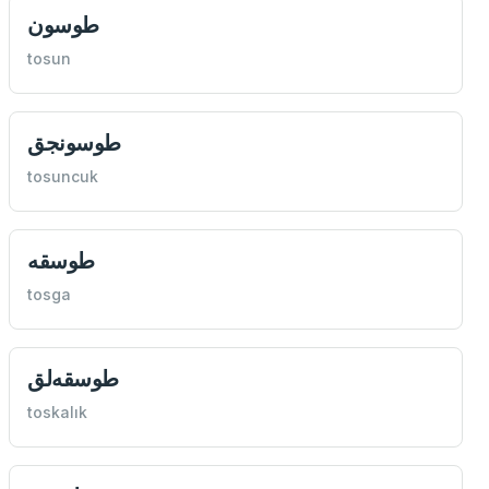
طوسون
tosun
طوسونجق
tosuncuk
طوسقه
tosga
طوسقه‌لق
toskalık