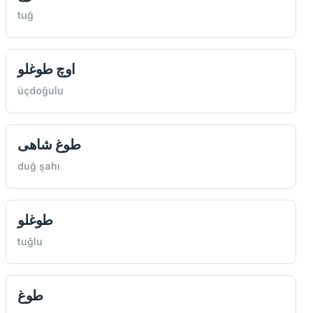
tuğ
اوچ طوغلو
üçdoğulu
طوغ شاهی
duğ şahı
طوغلو
tuğlu
طوغ