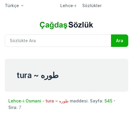
Türkçe
Lehce-i
Sözlükler
tura ~ طوره
Lehce-i Osmani
-
tura ~ طوره
maddesi. Sayfa:
545
-
Sira:
7