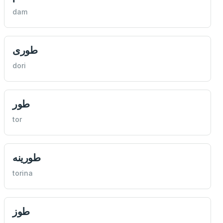
dam
طوری
dori
طور
tor
طورينه
torina
طوز