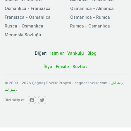
Osmanlica - Fransızca
Osmanlıca - Almanca
Fransızca - Osmanlıca
Osmanlıca - Rumca
Rusca - Osmanlıca
Rumca - Osmanlıca
Meninski Sözlüğü
Diğer:
İsimler
Vankulu
Blog
İhya
Emsile
Sözbaz
© 2003
-
2026
Çağdaş Sözlük Projesi - cagdassozluk.com -
چاغداش
سوزلك
.
Bizi takip et