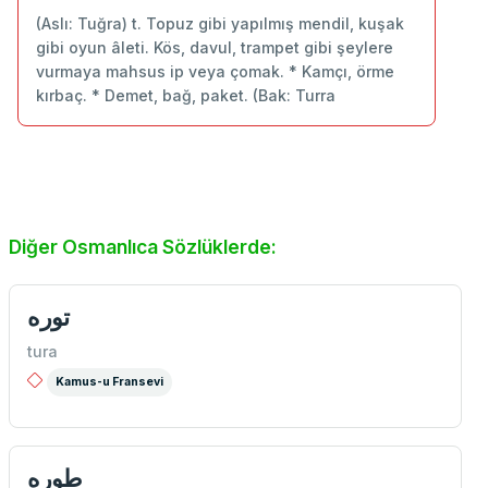
(Aslı: Tuğra) t. Topuz gibi yapılmış mendil, kuşak
gibi oyun âleti. Kös, davul, trampet gibi şeylere
vurmaya mahsus ip veya çomak. * Kamçı, örme
kırbaç. * Demet, bağ, paket. (Bak: Turra
Diğer Osmanlıca Sözlüklerde:
توره
tura
Kamus-u Fransevi
طوره