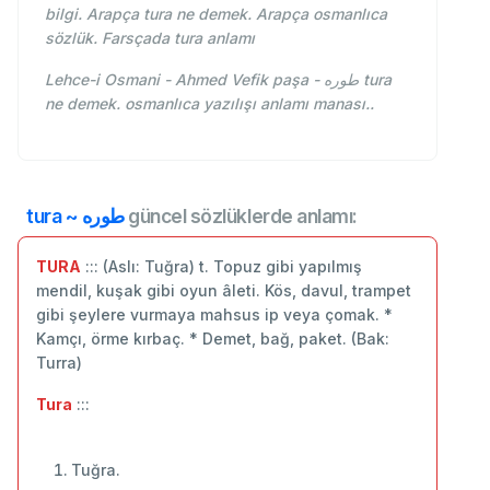
bilgi. Arapça tura ne demek. Arapça osmanlıca
sözlük. Farsçada tura anlamı
Lehce-i Osmani - Ahmed Vefik paşa - طوره tura
ne demek. osmanlıca yazılışı anlamı manası..
tura ~ طوره
güncel sözlüklerde anlamı:
TURA
::: (Aslı: Tuğra) t. Topuz gibi yapılmış
mendil, kuşak gibi oyun âleti. Kös, davul, trampet
gibi şeylere vurmaya mahsus ip veya çomak. *
Kamçı, örme kırbaç. * Demet, bağ, paket. (Bak:
Turra)
Tura
:::
Tuğra.