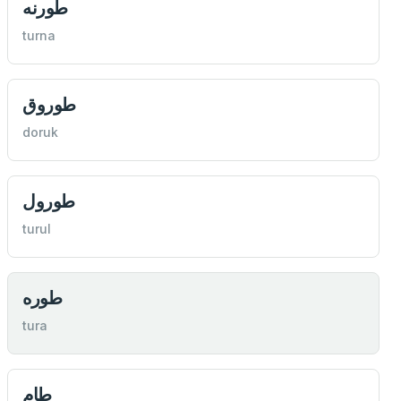
طورنه
turna
طوروق
doruk
طورول
turul
طوره
tura
طام