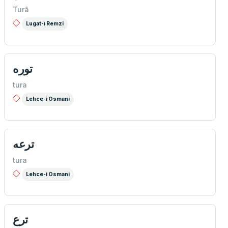
Turâ
Lugat-ı Remzi
توره
tura
Lehce-i Osmani
ترعه
tura
Lehce-i Osmani
ترع