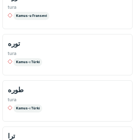
tura
Kamus-u Fransevi
توره
tura
Kamus-ı Türki
طوره
tura
Kamus-ı Türki
ترا