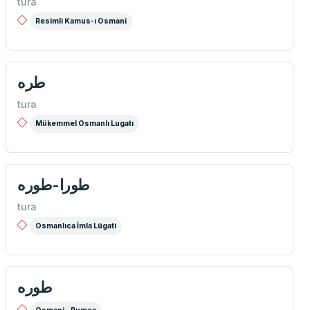
tura
Resimli Kamus-ı Osmani
طره
tura
Mükemmel Osmanlı Lugatı
tura
Osmanlıca İmla Lügati
طوره