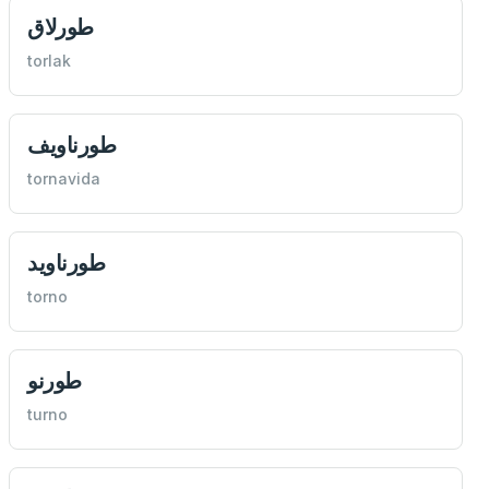
طورلاق
torlak
طورناويف
tornavida
طورناويد
torno
طورنو
turno