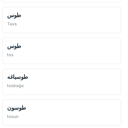
طوس
Tavs
طوس
tos
طوسباغه
tosbağa
طوسون
tosun