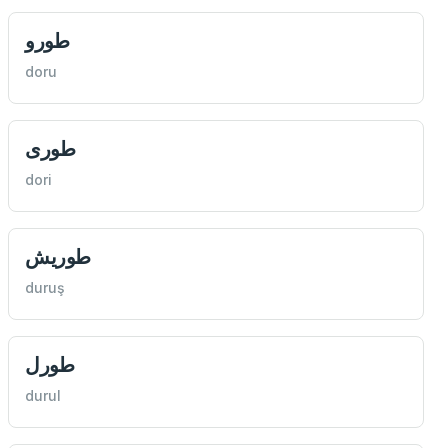
طورو
doru
طوری
dori
طوريش
duruş
طورل
durul