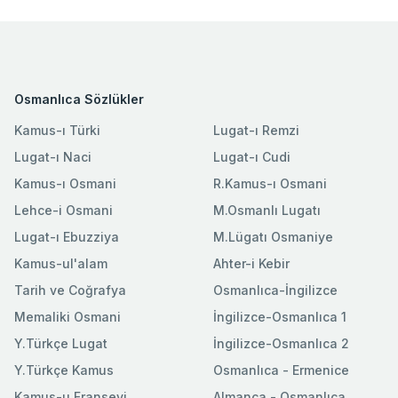
Osmanlıca Sözlükler
Kamus-ı Türki
Lugat-ı Remzi
Lugat-ı Naci
Lugat-ı Cudi
Kamus-ı Osmani
R.Kamus-ı Osmani
Lehce-i Osmani
M.Osmanlı Lugatı
Lugat-ı Ebuzziya
M.Lügatı Osmaniye
Kamus-ul'alam
Ahter-i Kebir
Tarih ve Coğrafya
Osmanlıca-İngilizce
Memaliki Osmani
İngilizce-Osmanlıca 1
Y.Türkçe Lugat
İngilizce-Osmanlıca 2
Y.Türkçe Kamus
Osmanlıca - Ermenice
Kamus-u Fransevi
Almanca - Osmanlıca