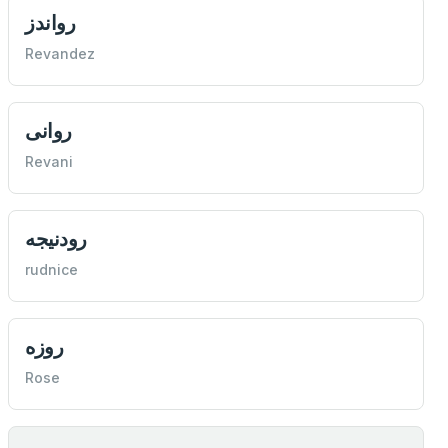
رواندز
Revandez
روانی
Revani
رودنيجه
rudnice
روزه
Rose