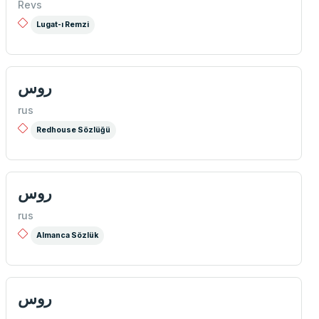
Revs
Lugat-ı Remzi
روس
rus
Redhouse Sözlüğü
روس
rus
Almanca Sözlük
روس