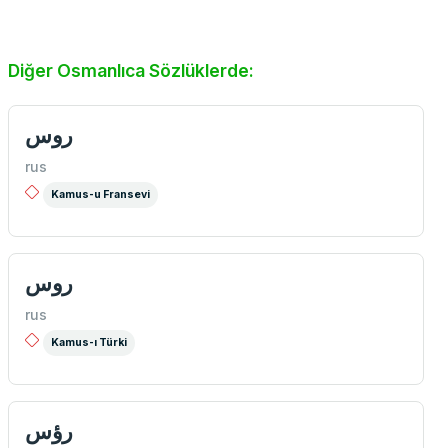
Diğer Osmanlıca Sözlüklerde:
روس
rus
Kamus-u Fransevi
روس
rus
Kamus-ı Türki
رؤس