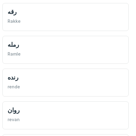
رقه
Rakke
رمله
Ramle
رنده
rende
روان
revan