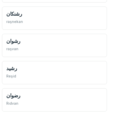
رشنكان
raşnekan
رشوان
raşvan
رشيد
Reşid
رضوان
Rıdvan