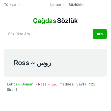
Türkçe
Lehce-i
Sözlükler
Ross ~ روس
Lehce-i Osmani
-
Ross ~ روس
maddesi. Sayfa:
423
-
Sira:
1