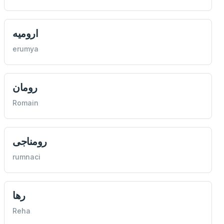
اروميه
erumya
رومان
Romain
رومناجی
rumnaci
رها
Reha