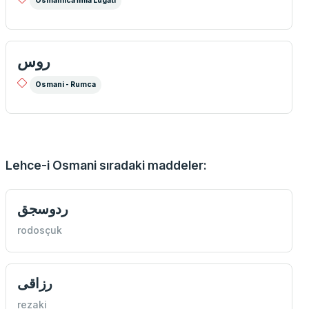
Osmanlıca İmla Lügati
روس
Osmani - Rumca
Lehce-i Osmani sıradaki maddeler:
ردوسجق
rodosçuk
رزاقی
rezaki