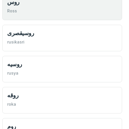
روس
Ross
روسيقصری
rusikasri
روسيه
rusya
روقه
roka
روم