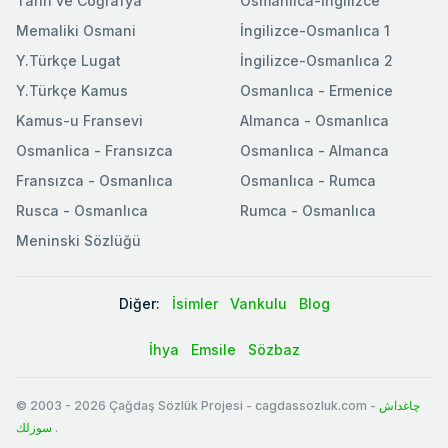
Tarih ve Coğrafya
Osmanlıca-İngilizce
Memaliki Osmani
İngilizce-Osmanlıca 1
Y.Türkçe Lugat
İngilizce-Osmanlıca 2
Y.Türkçe Kamus
Osmanlıca - Ermenice
Kamus-u Fransevi
Almanca - Osmanlıca
Osmanlica - Fransızca
Osmanlıca - Almanca
Fransızca - Osmanlıca
Osmanlıca - Rumca
Rusca - Osmanlıca
Rumca - Osmanlıca
Meninski Sözlüğü
Diğer:
İsimler
Vankulu
Blog
İhya
Emsile
Sözbaz
© 2003
-
2026
Çağdaş Sözlük Projesi - cagdassozluk.com -
چاغداش
سوزلك
.