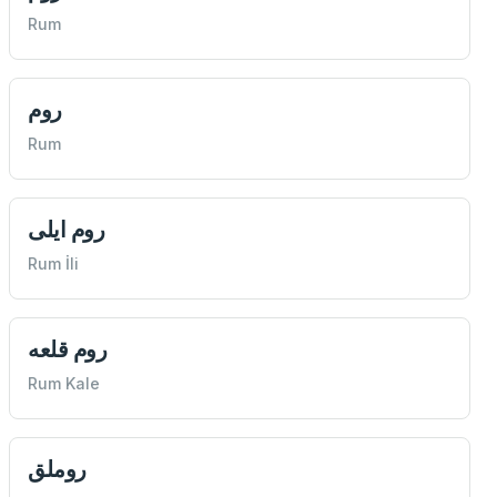
Rum
روم
Rum
روم ايلی
Rum İli
روم قلعه
Rum Kale
روملق