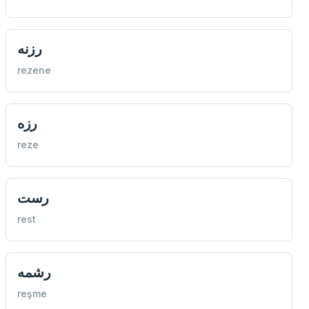
رزنه
rezene
رزه
reze
رست
rest
رشمه
reşme