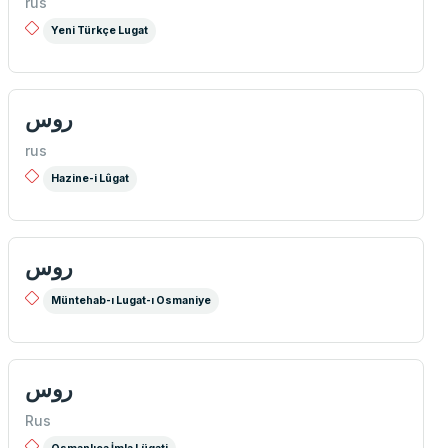
rus
Yeni Türkçe Lugat
روس
rus
Hazine-i Lûgat
روس
Müntehab-ı Lugat-ı Osmaniye
روس
Rus