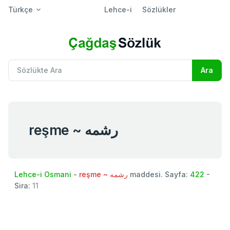
Türkçe
Lehce-i
Sözlükler
reşme ~ رشمه
Lehce-i Osmani
-
reşme ~ رشمه
maddesi. Sayfa:
422
-
Sira:
11