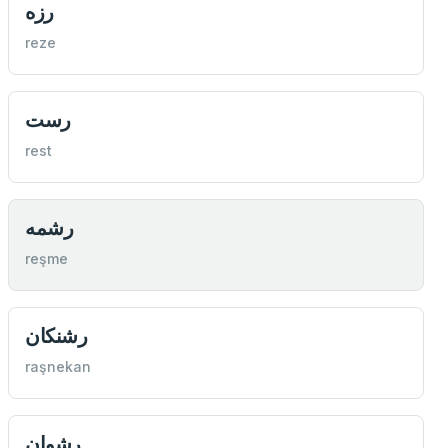
رزه
reze
رست
rest
رشمه
reşme
رشنكان
raşnekan
رشوان