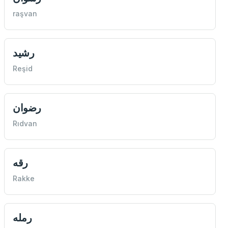
raşvan
رشيد
Reşid
رضوان
Rıdvan
رقه
Rakke
رمله