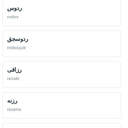
ردوس
rodos
ردوسجق
rodosçuk
رزاقی
rezaki
رزنه
rezene