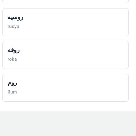
روسيه
rusya
روقه
roka
روم
Rum