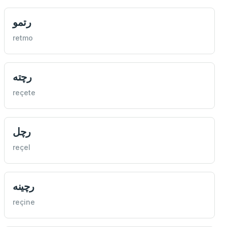
رتمو
retmo
رچته
reçete
رچل
reçel
رچينه
reçine