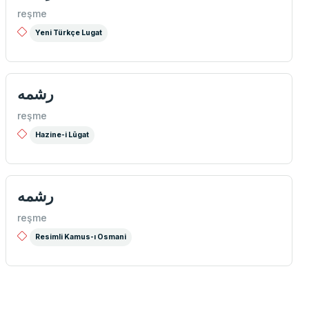
reşme
Yeni Türkçe Lugat
رشمه
reşme
Hazine-i Lûgat
رشمه
reşme
Resimli Kamus-ı Osmani