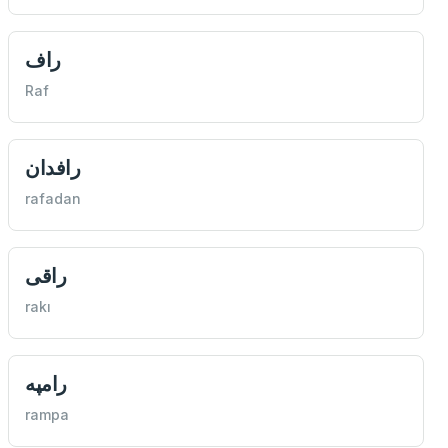
راف
Raf
رافدان
rafadan
راقی
rakı
رامپه
rampa