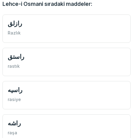
Lehce-i Osmani sıradaki maddeler:
رازلق
Razlık
راستق
rastık
راسيه
rasiye
راشه
raşa