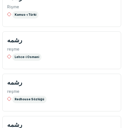
Rişme
Kamus-ı Türki
رشمه
reşme
Lehce-i Osmani
رشمه
reşme
Redhouse Sözlüğü
رشمه