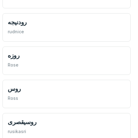
رودنيجه
rudnice
روزه
Rose
روس
Ross
روسيقصری
rusikasri