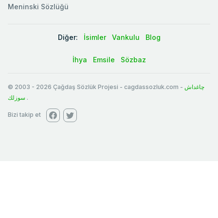
Meninski Sözlüğü
Diğer:
İsimler
Vankulu
Blog
İhya
Emsile
Sözbaz
© 2003
-
2026
Çağdaş Sözlük Projesi - cagdassozluk.com -
چاغداش
سوزلك
.
Bizi takip et