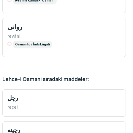
Resimli Kamus-ı Osmani
روانی
revâni
Osmanlıca İmla Lügati
Lehce-i Osmani sıradaki maddeler:
رچل
reçel
رچينه