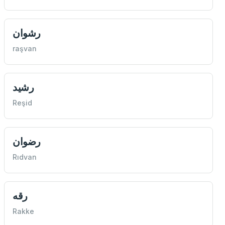
رشوان
raşvan
رشيد
Reşid
رضوان
Rıdvan
رقه
Rakke