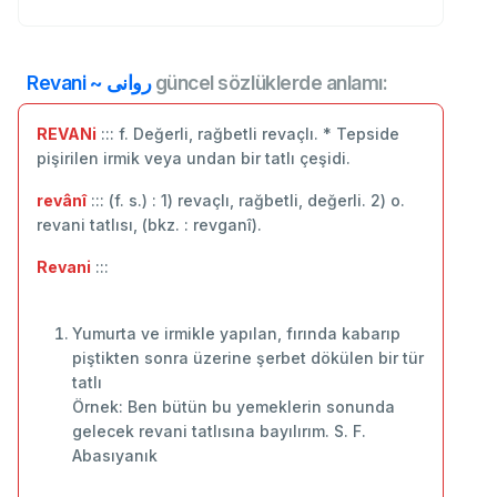
Revani ~ روانی
güncel sözlüklerde anlamı:
REVANi
::: f. Değerli, rağbetli revaçlı. * Tepside
pişirilen irmik veya undan bir tatlı çeşidi.
revânî
::: (f. s.) : 1) revaçlı, rağbetli, değerli. 2) o.
revani tatlısı, (bkz. : revganî).
Revani
:::
Yumurta ve irmikle yapılan, fırında kabarıp
piştikten sonra üzerine şerbet dökülen bir tür
tatlı
Örnek: Ben bütün bu yemeklerin sonunda
gelecek revani tatlısına bayılırım. S. F.
Abasıyanık