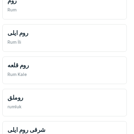
روم
Rum
روم ايلی
Rum İli
روم قلعه
Rum Kale
روملق
rumluk
شرقی روم ايلی