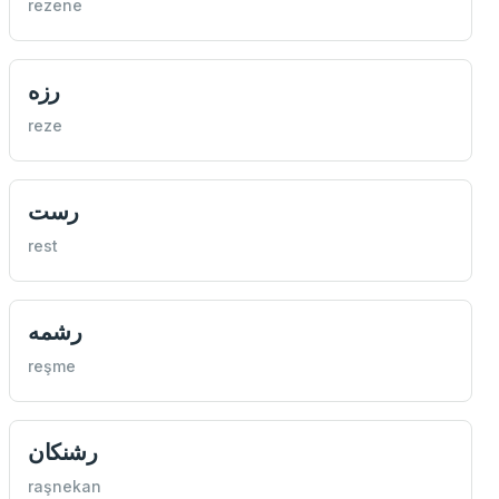
rezene
رزه
reze
رست
rest
رشمه
reşme
رشنكان
raşnekan