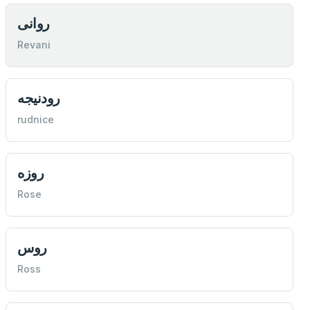
روانی
Revani
رودنيجه
rudnice
روزه
Rose
روس
Ross