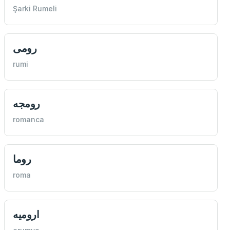
Şarki Rumeli
رومی
rumi
رومجه
romanca
روما
roma
اروميه