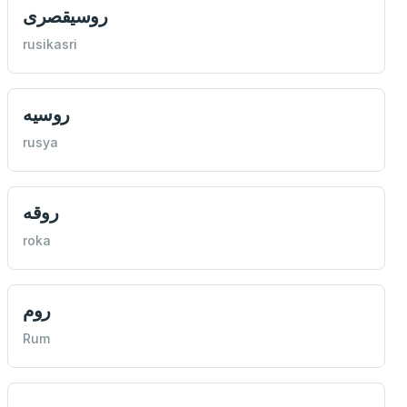
روسيقصری
rusikasri
روسيه
rusya
روقه
roka
روم
Rum