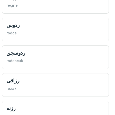
reçine
ردوس
rodos
ردوسجق
rodosçuk
رزاقی
rezaki
رزنه