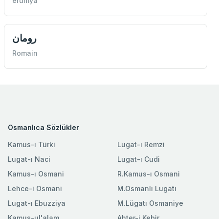
erumya
رومان
Romain
Osmanlıca Sözlükler
Kamus-ı Türki
Lugat-ı Remzi
Lugat-ı Naci
Lugat-ı Cudi
Kamus-ı Osmani
R.Kamus-ı Osmani
Lehce-i Osmani
M.Osmanlı Lugatı
Lugat-ı Ebuzziya
M.Lügatı Osmaniye
Kamus-ul'alam
Ahter-i Kebir