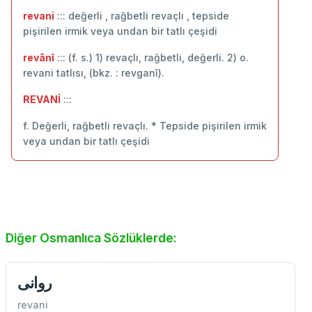
revani
::: değerli , rağbetli revaçlı , tepside
pişirilen irmik veya undan bir tatlı çeşidi
revânî
::: (f. s.) 1) revaçlı, rağbetli, değerli. 2) o.
revani tatlısı, (bkz. : revganî).
REVANİ
:::
f. Değerli, rağbetli revaçlı. * Tepside pişirilen irmik
veya undan bir tatlı çeşidi
Diğer Osmanlıca Sözlüklerde:
روانی
revani