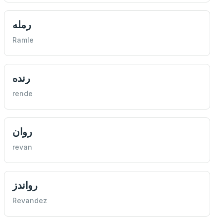
رمله
Ramle
رنده
rende
روان
revan
رواندز
Revandez