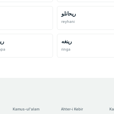
ريحانلو
reyhani
رينغه
ريم
apa
ringa
Kamus-ul'alam
Ahter-i Kebir
Ka