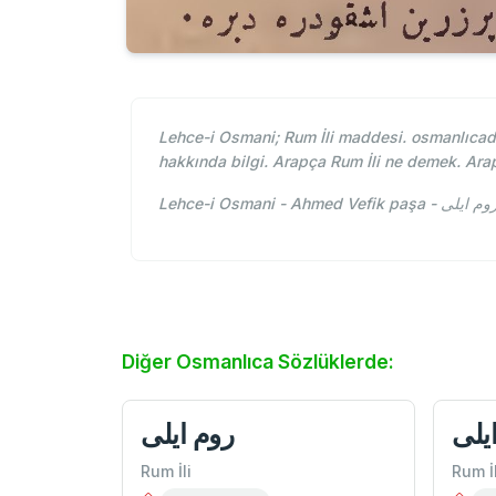
Lehce-i Osmani; Rum İli maddesi. osmanlıcada 
hakkında bilgi. Arapça Rum İli ne demek. Ara
Diğer Osmanlıca Sözlüklerde:
يلی
روم ايلی
Rum İli
Rum İl