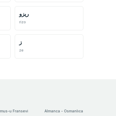
ريزو
rizo
ز
ze
mus-u Fransevi
Almanca - Osmanlıca