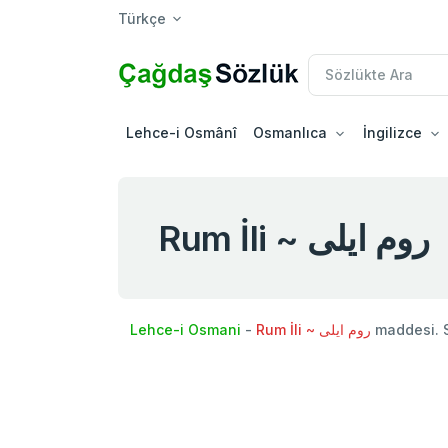
Türkçe
Lehce-i Osmânî
Osmanlıca
İngilizce
Rum İli ~ روم ايلی
Lehce-i Osmani
-
Rum İli ~ روم ايلی
maddesi. 