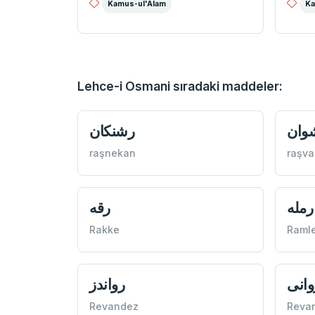
Kamus-ul'Alam
Ka
Lehce-i Osmani sıradaki maddeler:
وان
رشنكان
raşnekan
raşva
رمله
رقه
Rakke
Raml
وانی
رواندز
Revandez
Revan