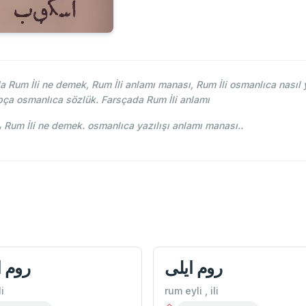
Rum İli ne demek, Rum İli anlamı manası, Rum İli osmanlıca nasıl y
pça osmanlıca sözlük. Farsçada Rum İli anlamı
Lehce-i Osmani - Ahmed Vefik paşa - روم ايلی Rum İli ne demek. osmanlıca yazılışı anlamı manası..
روم ايلی
روم ا
i
rum eyli , ili