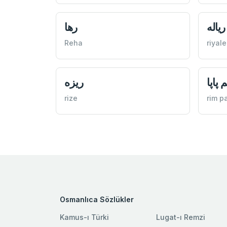
رياله
رها
Reha
riyale
 پاپا
ريزه
rize
rim p
Osmanlıca Sözlükler
Kamus-ı Türki
Lugat-ı Remzi