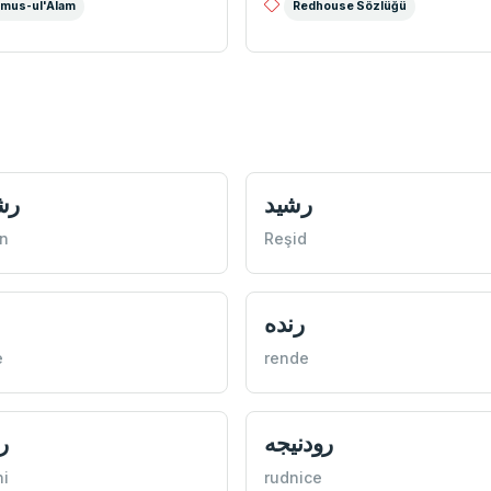
mus-ul'Alam
Redhouse Sözlüğü
رشيد
رش
n
Reşid
رنده
e
rende
رودنيجه
ر
i
rudnice