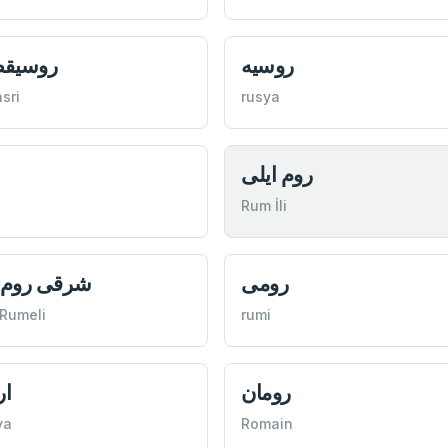
روسيه
روسيق
sri
rusya
روم ايلی
Rum İli
رومی
شرقی روم ا
 Rumeli
rumi
رومان
ار
ya
Romain