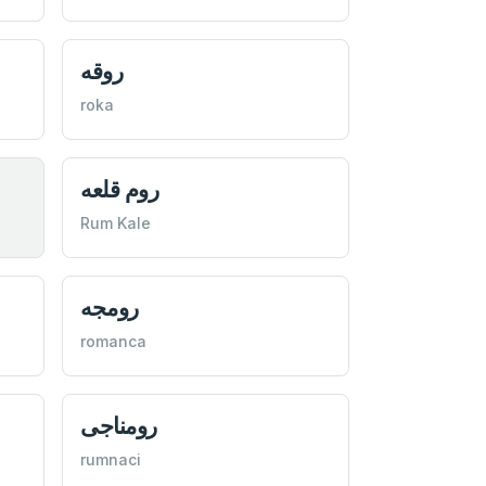
روقه
roka
روم قلعه
Rum Kale
رومجه
romanca
رومناجی
rumnaci