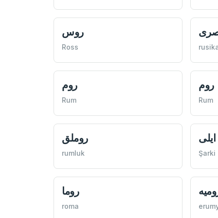
صری
روس
Ross
rusika
روم
روم
Rum
Rum
يلی
روملق
rumluk
Şarki
وميه
روما
roma
erum