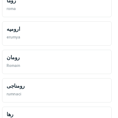
روما
roma
اروميه
erumya
رومان
Romain
رومناجی
rumnaci
رها