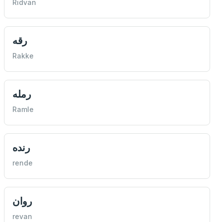
Rıdvan
رقه
Rakke
رمله
Ramle
رنده
rende
روان
revan