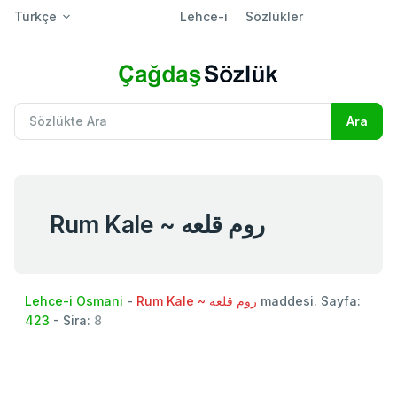
Türkçe
Lehce-i
Sözlükler
Rum Kale ~ روم قلعه
Lehce-i Osmani
-
Rum Kale ~ روم قلعه
maddesi. Sayfa:
423
- Sira:
8