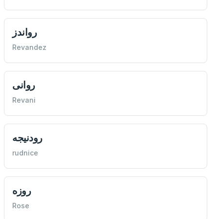
رواندز
Revandez
روانی
Revani
رودنيجه
rudnice
روزه
Rose