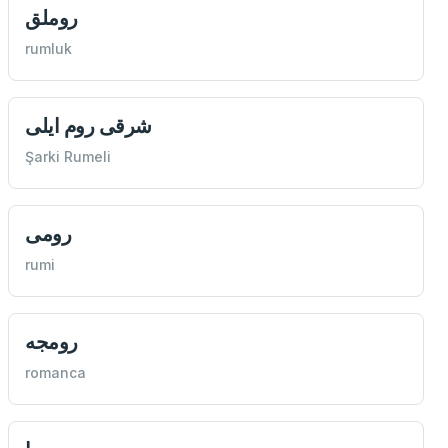
روملق
rumluk
شرقی روم ايلی
Şarki Rumeli
رومی
rumi
رومجه
romanca