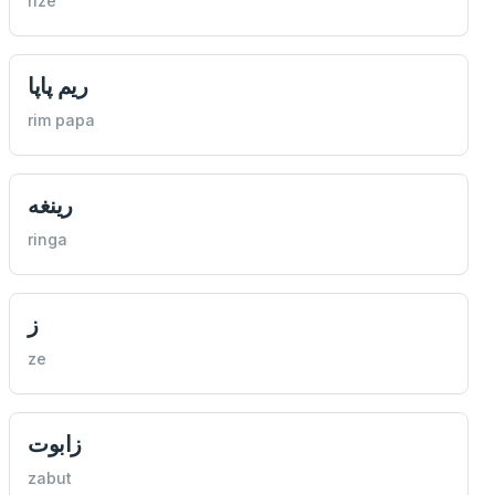
rize
ريم پاپا
rim papa
رينغه
ringa
ز
ze
زابوت
zabut