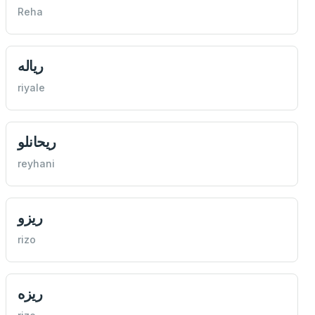
Reha
رياله
riyale
ريحانلو
reyhani
ريزو
rizo
ريزه