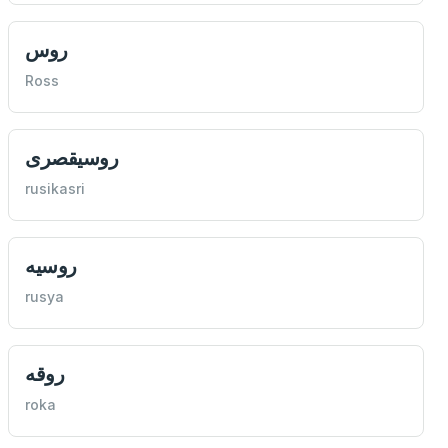
روس
Ross
روسيقصری
rusikasri
روسيه
rusya
روقه
roka