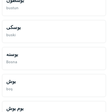
بوسطون
bustun
بوسكی
buski
بوسنه
Bosna
بوش
boş
بوم بوش