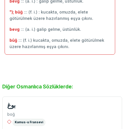
bevg
::: (a. i.) : galip gelme, üstünlük.
"); bûğ
::: (f. i.) : kucakta, omuzda, elete
götürülmek üzere hazırlanmış eşya çıkını.
bevg
::: (a. i.) galip gelme, üstünlük.
bûğ
::: (f. i.) kucakta, omuzda, elete götürülmek
üzere hazırlanmış eşya çıkını.
Diğer Osmanlıca Sözlüklerde:
بوغ
boğ
Kamus-u Fransevi