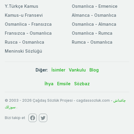
Y.Türkçe Kamus
Osmanlıca - Ermenice
Kamus-u Fransevi
Almanca - Osmanlıca
Osmanlica - Fransızca
Osmanlıca - Almanca
Fransızca - Osmanlıca
Osmanlıca - Rumca
Rusca - Osmanlıca
Rumca - Osmanlıca
Meninski Sözlüğü
Diğer:
İsimler
Vankulu
Blog
İhya
Emsile
Sözbaz
© 2003
-
2026
Çağdaş Sözlük Projesi - cagdassozluk.com -
چاغداش
سوزلك
.
Bizi takip et