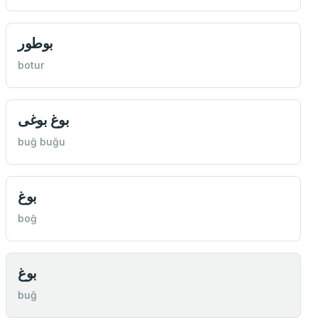
بوطور
botur
بوغ بوغی
buğ buğu
بوغ
boğ
بوغ
buğ