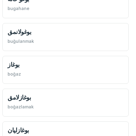
bugahane
بوغولانمق
buğulanmak
بوغاز
boğaz
بوغازلامق
boğazlamak
بوغازليان