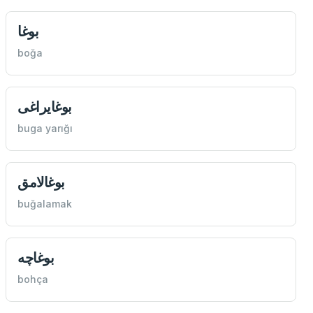
بوغا
boğa
بوغایراغی
buga yarığı
بوغالامق
buğalamak
بوغاچه
bohça