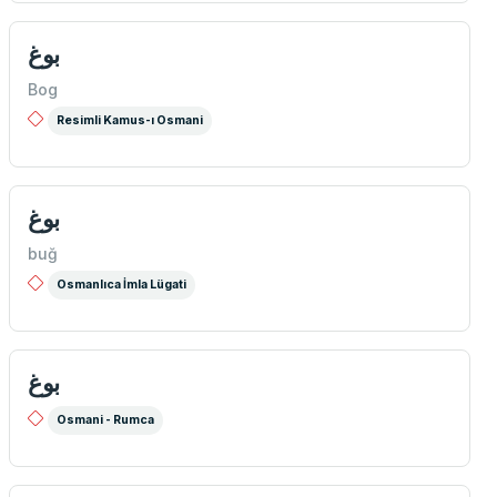
بوغ
Bog
Resimli Kamus-ı Osmani
بوغ
buğ
Osmanlıca İmla Lügati
بوغ
Osmani - Rumca