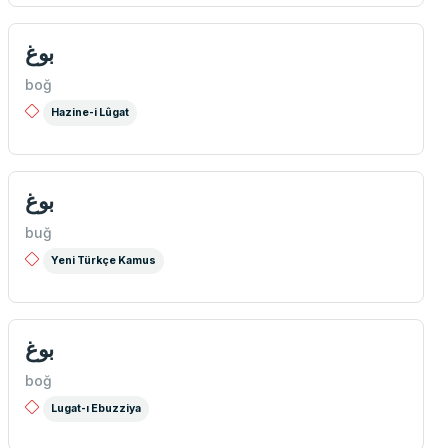
بوغ
boğ
Hazine-i Lûgat
بوغ
buğ
Yeni Türkçe Kamus
بوغ
boğ
Lugat-ı Ebuzziya