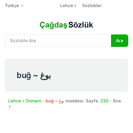
Türkçe
Lehce-i
Sözlükler
buğ ~ بوغ
Lehce-i Osmani
-
buğ ~ بوغ
maddesi. Sayfa:
230
- Sira:
7