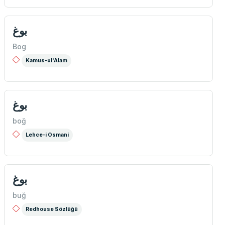
بوغ
Bog
Kamus-ul'Alam
بوغ
boğ
Lehce-i Osmani
بوغ
buğ
Redhouse Sözlüğü