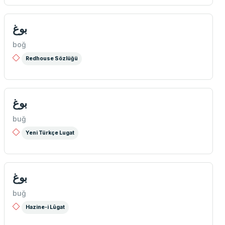
بوغ
boğ
Redhouse Sözlüğü
بوغ
buğ
Yeni Türkçe Lugat
بوغ
buğ
Hazine-i Lûgat