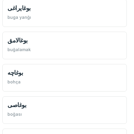
بوغایراغی
buga yarığı
بوغالامق
buğalamak
بوغاچه
bohça
بوغاصی
boğası