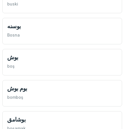
buski
بوسنه
Bosna
بوش
boş
بوم بوش
bomboş
بوشامق
boşamak