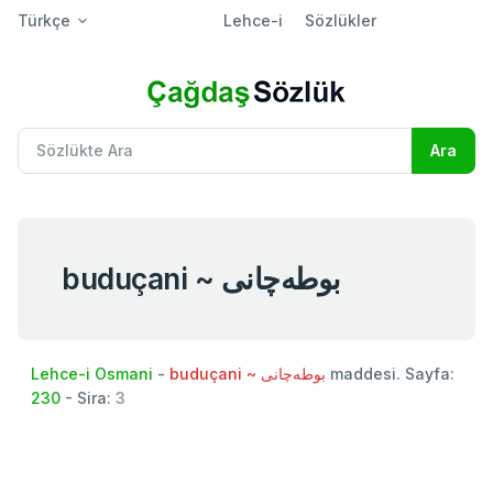
Türkçe
Lehce-i
Sözlükler
buduçani ~ بوطه‌چانی
Lehce-i Osmani
-
buduçani ~ بوطه‌چانی
maddesi. Sayfa:
230
- Sira:
3