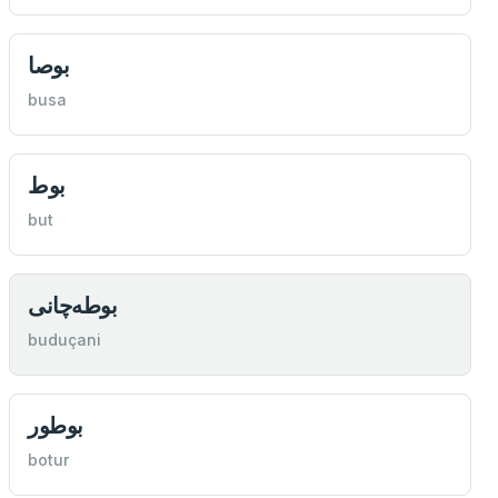
بوصا
busa
بوط
but
بوطه‌چانی
buduçani
بوطور
botur