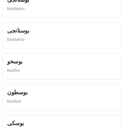
bostancı
بوستانجی
bostancı
بوسخو
bushu
بوسطون
bustun
بوسكی