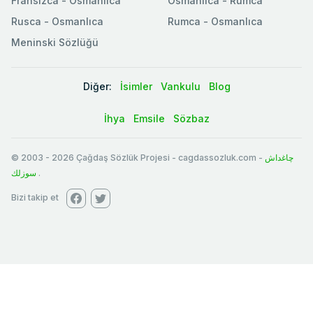
Fransızca - Osmanlıca
Osmanlıca - Rumca
Rusca - Osmanlıca
Rumca - Osmanlıca
Meninski Sözlüğü
Diğer:
İsimler
Vankulu
Blog
İhya
Emsile
Sözbaz
© 2003
-
2026
Çağdaş Sözlük Projesi - cagdassozluk.com -
چاغداش
سوزلك
.
Bizi takip et