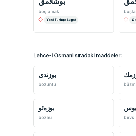
امق
بوشلامق
boşlamak
boşl
Yeni Türkçe Lugat
Os
Lehce-i Osmani sıradaki maddeler:
زمك
بوزندی
bozuntu
büzm
وس
بوزه‌ئو
bozau
bevs