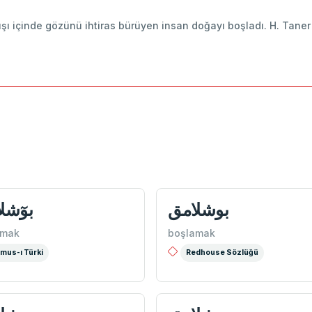
ışı içinde gözünü ihtiras bürüyen insan doğayı boşladı. H. Taner
بوشلامق
بوٓشل
amak
boşlamak
mus-ı Türki
Redhouse Sözlüğü