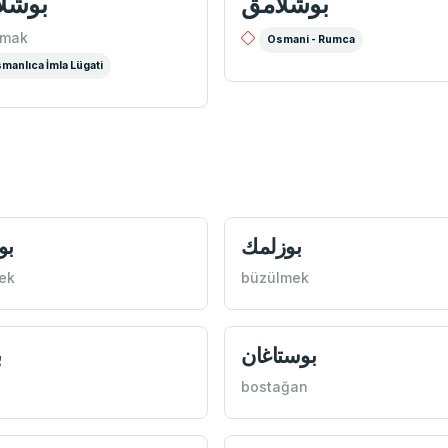
بوشلامق
بوشل
amak
Osmani - Rumca
manlıca İmla Lügati
بوزلمك
بو
ek
büzülmek
بوستاغان
ب
bostağan