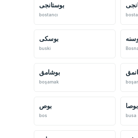
نجی
بوستانجی
bostancı
bosta
وسنه
بوسكی
buski
Bosn
نمق
بوشامق
boşamak
boşa
بوصا
بوص
bos
busa