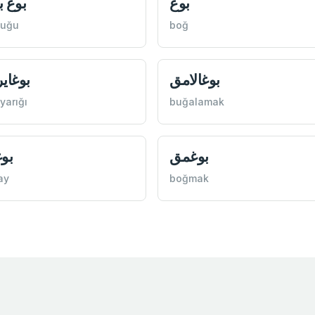
بوغ
بوغ 
buğu
boğ
بوغالامق
بوغای
yarığı
buğalamak
بوغمق
بو
ay
boğmak