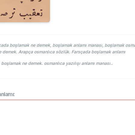
ada boşlamak ne demek, boşlamak anlamı manası, boşlamak osmanlı
e demek. Arapça osmanlıca sözlük. Farsçada boşlamak anlamı
Lehce-i Osmani - Ahmed Vefik paşa - بوشلامق boşlamak ne demek. osmanlıca yazılışı anlamı manası..
anlamı: