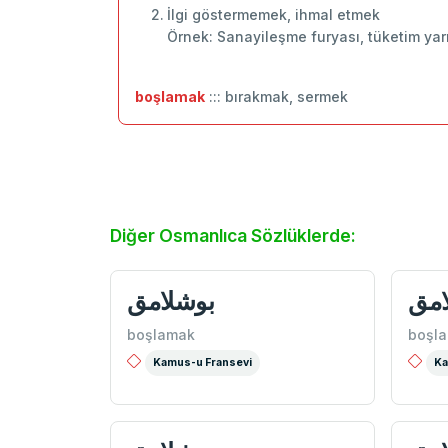
İlgi göstermemek, ihmal etmek
Örnek: Sanayileşme furyası, tüketim yar
boşlamak
::: bırakmak, sermek
Diğer Osmanlıca Sözlüklerde:
امق
بوشلامق
boşlamak
boşl
Kamus-u Fransevi
Ka