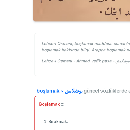
Lehce-i Osmani; boşlamak maddesi. osmanlıc
boşlamak hakkında bilgi. Arapça boşlamak n
boşlamak ~ بوشلامق
güncel sözlüklerde 
Boşlamak
:::
Bırakmak.