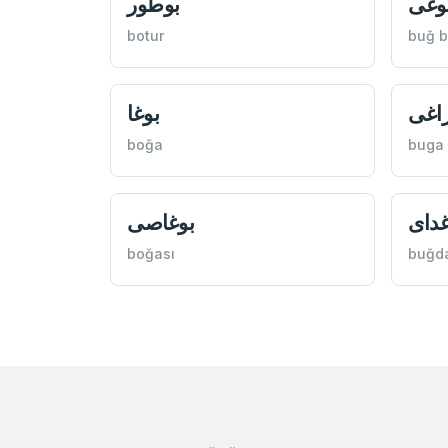
بوغی
بوطور
botur
buğ 
راغی
بوغا
boğa
buga 
غدای
بوغاصی
boğası
buğd