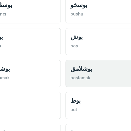
بوسخو
بوستا
ncı
bushu
بوش
ب
a
boş
بوشلامق
بوشا
nmak
boşlamak
بوط
but