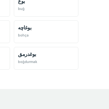
بوغ
buğ
بوغاچه
bohça
بوغدرمق
boğdurmak