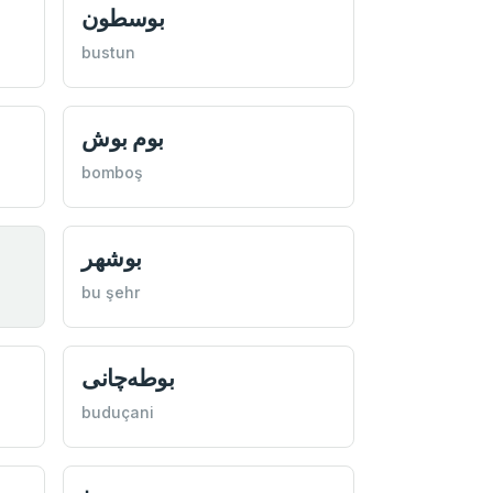
بوسطون
bustun
بوم بوش
bomboş
بوشهر
bu şehr
بوطه‌چانی
buduçani