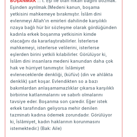
BOşANMAK
::: t. Eşi ile olan nikâh bağını bozmak.
Eşinden ayrılmak.(Medeni kanun, boşama
yetkisini mahkemeye bırakmıştır. İslâm dini
evlenmeyi Allah'ın emirleri dahilinde karşılıklı
rızaya bağlı hür bir sözleşme olarak gördüğünden
kadınla erkek boşanma yetkisinin kimde
olacağını da kararlaştırabilirler. İsterlerse
mahkemeyi, isterlerse velilerini, isterlerse
eşlerden birini yetkili kılabilirler. Görülüyor ki,
İslâm dini insanlara medeni kanundan daha çok
hak ve hürriyet tanımıştır. İslâmiyet
evleneceklerde denkliği, (küfüv) (din ve ahlâkta
denklik) şart koşar. Evlendikten so a bazı
bakımlardan anlaşamamazlıklar çıkarsa karşılıklı
birbirine katlanmalarını ve sabırlı olmalarını
tavsiye eder. Boşanma son çaredir. Eğer istek
erkek tarafından geliyorsa mehir denilen
tazminatı kadına ödemek zorundadır. Görülüyor
ki, İslâmiyet, kadın haklarının korunmasını
istemektedir.) (Bak: Aile)