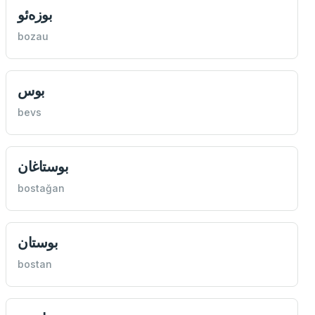
بوزه‌ئو
bozau
بوس
bevs
بوستاغان
bostağan
بوستان
bostan