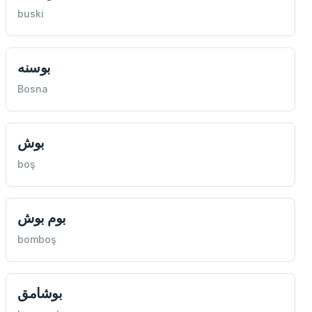
buski
بوسنه
Bosna
بوش
boş
بوم بوش
bomboş
بوشامق