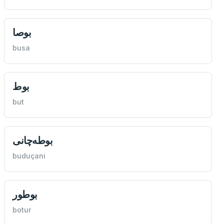
بوصا
busa
بوط
but
بوطه‌چانی
buduçani
بوطور
botur