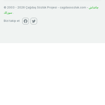
© 2003
-
2026
Çağdaş Sözlük Projesi - cagdassozluk.com -
چاغداش
سوزلك
.
Bizi takip et