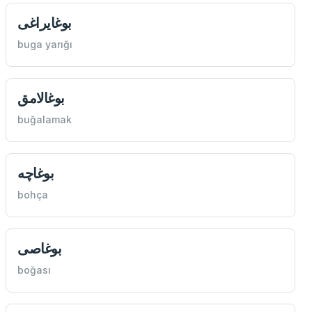
بوغایراغی
buga yarığı
بوغالامق
buğalamak
بوغاچه
bohça
بوغاصی
boğası