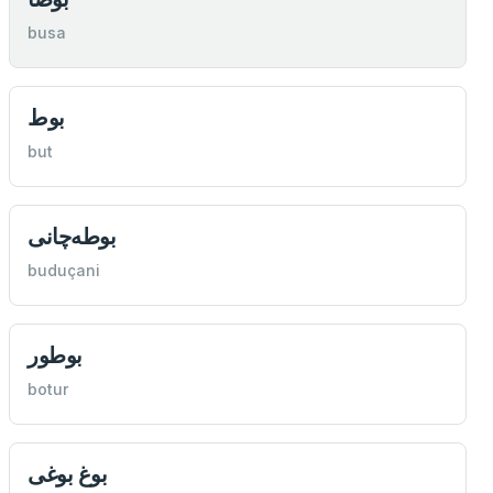
busa
بوط
but
بوطه‌چانی
buduçani
بوطور
botur
بوغ بوغی