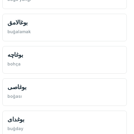
بوغالامق
buğalamak
بوغاچه
bohça
بوغاصی
boğası
بوغدای
buğday