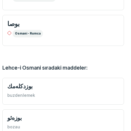
بوصا
Osmani - Rumca
Lehce-i Osmani sıradaki maddeler:
buzdenlemek
بوزه‌ئو
bozau