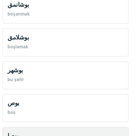
بوشانمق
boşanmak
بوشلامق
boşlamak
بوشهر
bu şehr
بوص
bos
بوصا