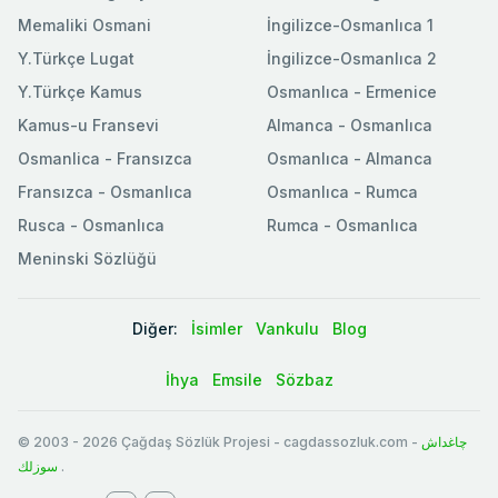
Memaliki Osmani
İngilizce-Osmanlıca 1
Y.Türkçe Lugat
İngilizce-Osmanlıca 2
Y.Türkçe Kamus
Osmanlıca - Ermenice
Kamus-u Fransevi
Almanca - Osmanlıca
Osmanlica - Fransızca
Osmanlıca - Almanca
Fransızca - Osmanlıca
Osmanlıca - Rumca
Rusca - Osmanlıca
Rumca - Osmanlıca
Meninski Sözlüğü
Diğer:
İsimler
Vankulu
Blog
İhya
Emsile
Sözbaz
© 2003
-
2026
Çağdaş Sözlük Projesi - cagdassozluk.com -
چاغداش
سوزلك
.