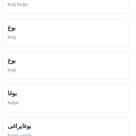
buğ buğu
بوغ
boğ
بوغ
buğ
بوغا
boğa
بوغایراغی
buga yarığı