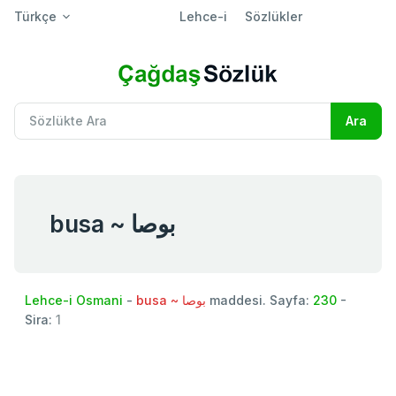
Türkçe
Lehce-i
Sözlükler
busa ~ بوصا
Lehce-i Osmani
-
busa ~ بوصا
maddesi. Sayfa:
230
-
Sira:
1