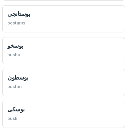
بوستانجی
bostancı
بوسخو
bushu
بوسطون
bustun
بوسكی
buski