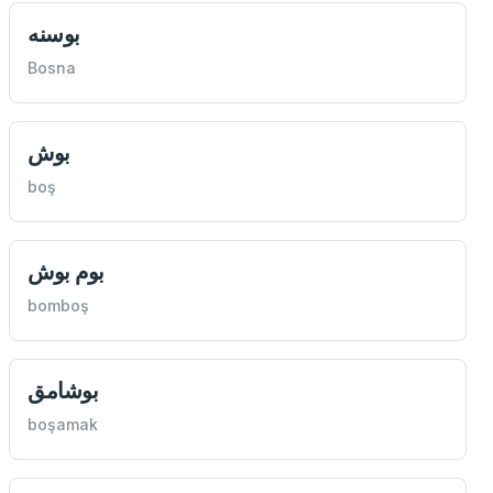
بوسنه
Bosna
بوش
boş
بوم بوش
bomboş
بوشامق
boşamak