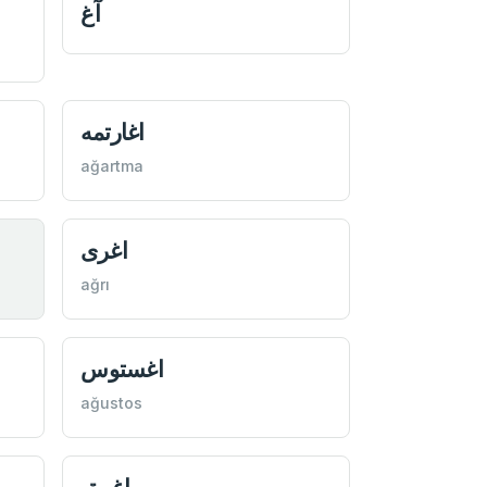
آغ
اغارتمه
ağartma
اغری
ağrı
اغستوس
ağustos