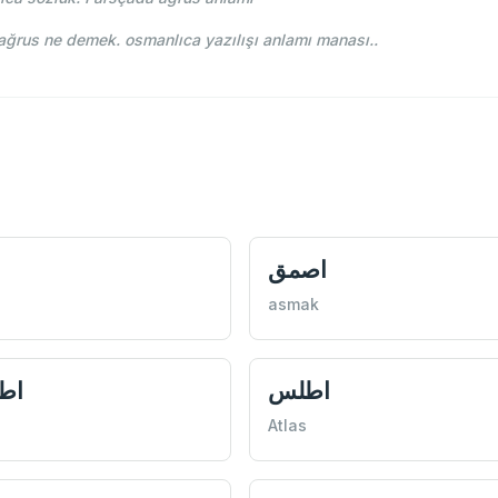
ehce-i Osmani - Ahmed Vefik paşa - اغروس ağrus ne demek. osmanlıca yazılışı anlamı manası..
اصمق
ا
asmak
اطلس
اط
Atlas