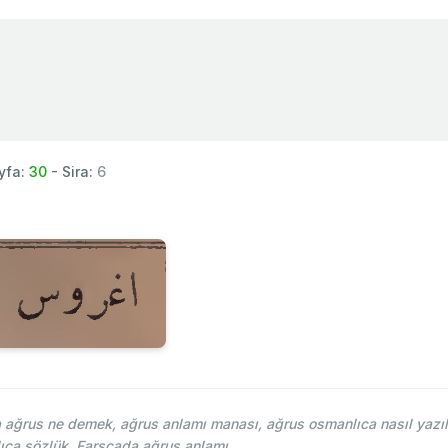
yfa:
30
- Sira:
6
ağrus ne demek, ağrus anlamı manası, ağrus osmanlıca nasıl yazıl
ıca sözlük. Farsçada ağrus anlamı