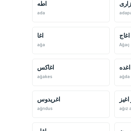
زاری
اطه
ada
adapa
اغاج
اغا
ağa
Ağaç
اغده
اغاكس
ağakes
ağda
اغيز
اغريدوس
ağrıdus
ağız 