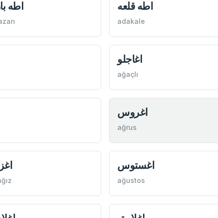
اطه قلعه
اطه با
zarı
adakale
اغاجلو
ağaçlı
اغروس
ağrus
اغستوس
اغز 
ağız
ağustos