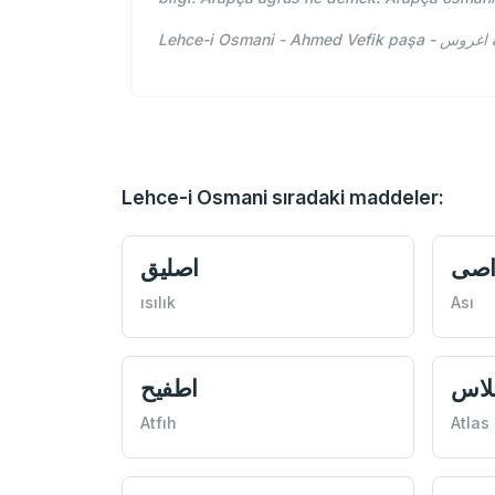
L
Lehce-i Osmani sıradaki maddeler:
صی
اصليق
ısılık
Ası
لاس
اطفيح
Atfıh
Atlas