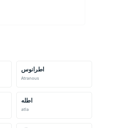
اطرانوس
Atranous
اطله
atla