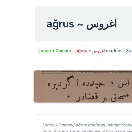
ağrus ~ اغروس
Lehce-i Osmani
-
ağrus ~ اغروس
maddesi. Sa
Lehce-i Osmani; ağrus maddesi. osmanlıcada 
bilgi. Arapça ağrus ne demek. Arapça osmanl