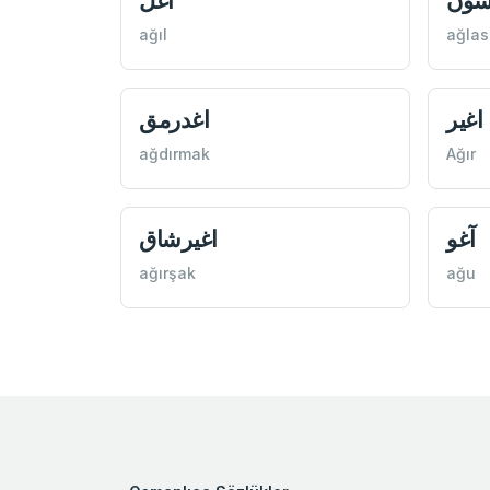
سون
اغل
ağıl
ağla
اغير
اغدرمق
ağdırmak
Ağır
آغو
اغيرشاق
ağırşak
ağu