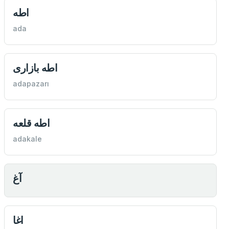
اطه
ada
اطه بازاری
adapazarı
اطه قلعه
adakale
آغ
اغا