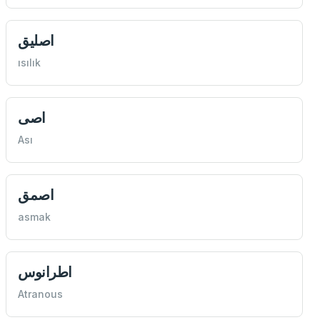
اصليق
ısılık
اصی
Ası
اصمق
asmak
اطرانوس
Atranous