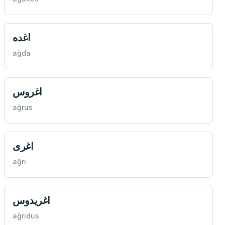
اغده
ağda
اغروس
ağrus
اغری
ağrı
اغريدوس
ağrıdus