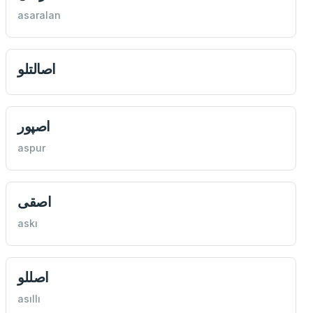
asaralan
اصالتلو
اصپور
aspur
اصقی
askı
اصللو
asıllı