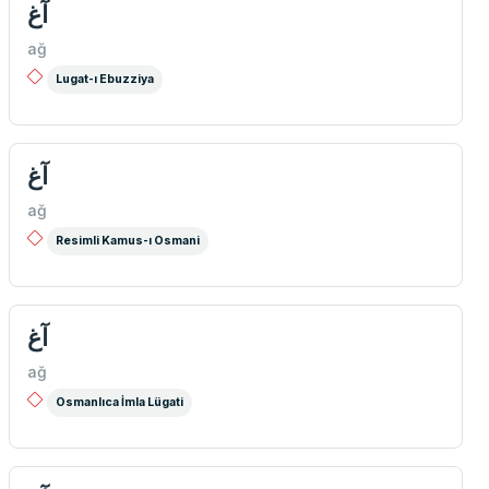
آغ
ağ
Lugat-ı Ebuzziya
آغ
ağ
Resimli Kamus-ı Osmani
آغ
ağ
Osmanlıca İmla Lügati