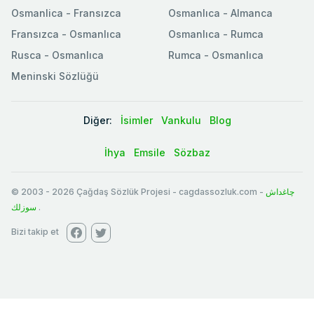
Osmanlica - Fransızca
Osmanlıca - Almanca
Fransızca - Osmanlıca
Osmanlıca - Rumca
Rusca - Osmanlıca
Rumca - Osmanlıca
Meninski Sözlüğü
Diğer:
İsimler
Vankulu
Blog
İhya
Emsile
Sözbaz
© 2003
-
2026
Çağdaş Sözlük Projesi - cagdassozluk.com -
چاغداش
سوزلك
.
Bizi takip et