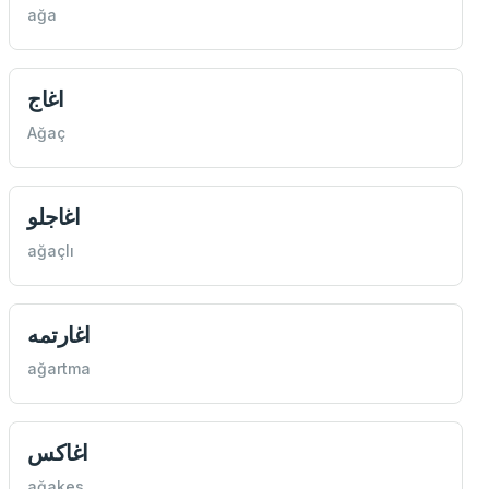
ağa
اغاج
Ağaç
اغاجلو
ağaçlı
اغارتمه
ağartma
اغاكس
ağakes