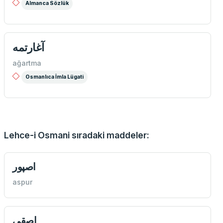
Almanca Sözlük
آغارتمه
ağartma
Osmanlıca İmla Lügati
Lehce-i Osmani sıradaki maddeler:
اصپور
aspur
اصقی