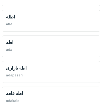
اطله
atla
اطه
ada
اطه بازاری
adapazarı
اطه قلعه
adakale