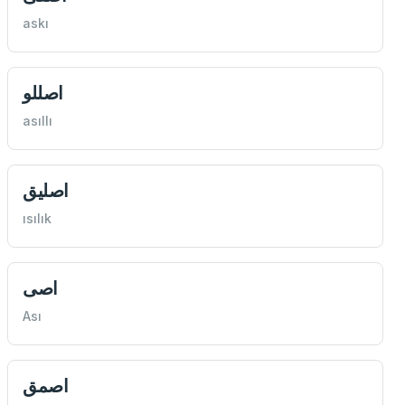
askı
اصللو
asıllı
اصليق
ısılık
اصی
Ası
اصمق