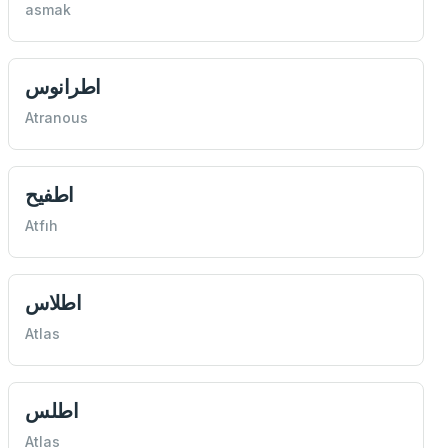
asmak
اطرانوس
Atranous
اطفيح
Atfıh
اطلاس
Atlas
اطلس
Atlas