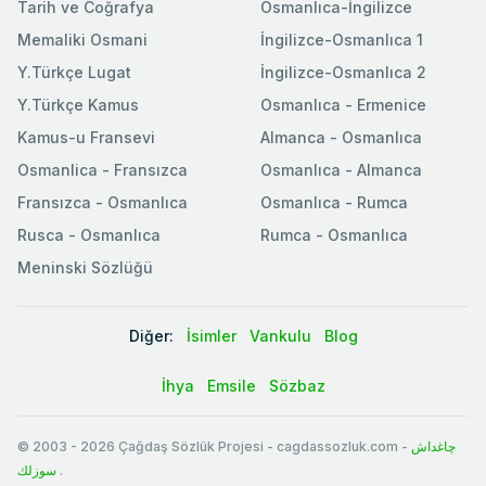
Tarih ve Coğrafya
Osmanlıca-İngilizce
Memaliki Osmani
İngilizce-Osmanlıca 1
Y.Türkçe Lugat
İngilizce-Osmanlıca 2
Y.Türkçe Kamus
Osmanlıca - Ermenice
Kamus-u Fransevi
Almanca - Osmanlıca
Osmanlica - Fransızca
Osmanlıca - Almanca
Fransızca - Osmanlıca
Osmanlıca - Rumca
Rusca - Osmanlıca
Rumca - Osmanlıca
Meninski Sözlüğü
Diğer:
İsimler
Vankulu
Blog
İhya
Emsile
Sözbaz
© 2003
-
2026
Çağdaş Sözlük Projesi - cagdassozluk.com -
چاغداش
سوزلك
.