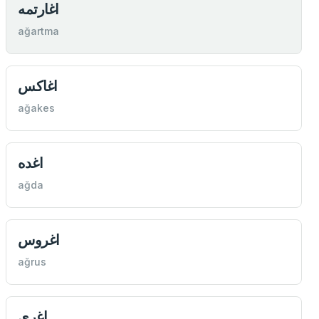
اغارتمه
ağartma
اغاكس
ağakes
اغده
ağda
اغروس
ağrus
اغری