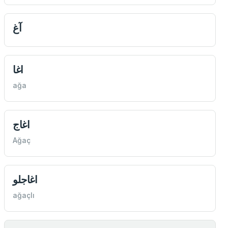
آغ
اغا
ağa
اغاج
Ağaç
اغاجلو
ağaçlı