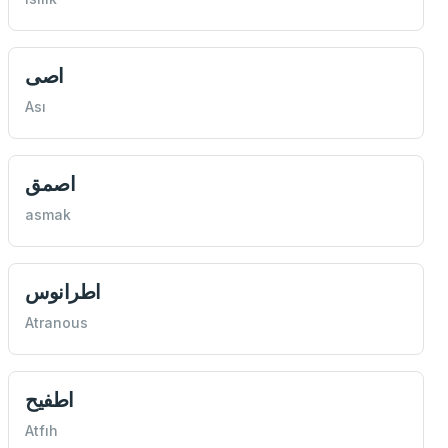
اصی
Ası
اصمق
asmak
اطرانوس
Atranous
اطفيح
Atfıh