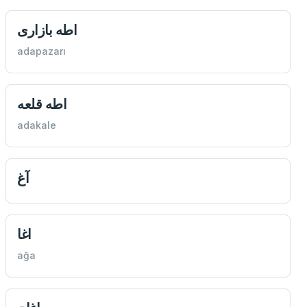
اطه بازاری
adapazarı
اطه قلعه
adakale
آغ
اغا
ağa