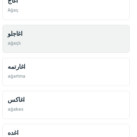
اغاج
Ağaç
اغاجلو
ağaçlı
اغارتمه
ağartma
اغاكس
ağakes
اغده