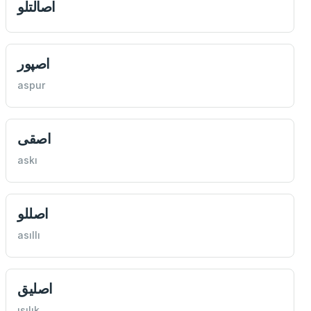
اصالتلو
اصپور
aspur
اصقی
askı
اصللو
asıllı
اصليق
ısılık