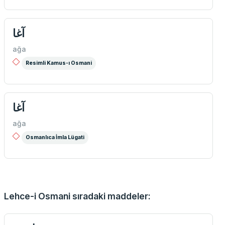
آغا
ağa
Resimli Kamus-ı Osmani
آغا
ağa
Osmanlıca İmla Lügati
Lehce-i Osmani sıradaki maddeler: