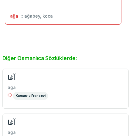
ağa
::: ağabey, koca
Diğer Osmanlıca Sözlüklerde:
آغا
ağa
Kamus-u Fransevi
آغا
ağa