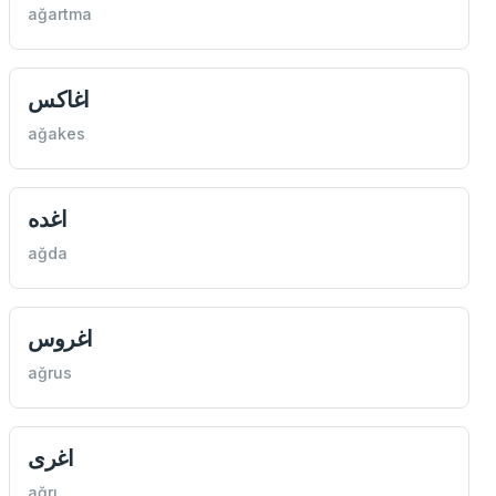
ağartma
اغاكس
ağakes
اغده
ağda
اغروس
ağrus
اغری
ağrı