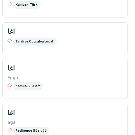
Kamus-ı Türki
اغا
Tarih ve Cografya Lugati
اغا
Egga
Kamus-ul'Alam
اغا
ağa
Redhouse Sözlüğü