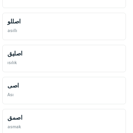
اصللو
asıllı
اصليق
ısılık
اصی
Ası
اصمق
asmak