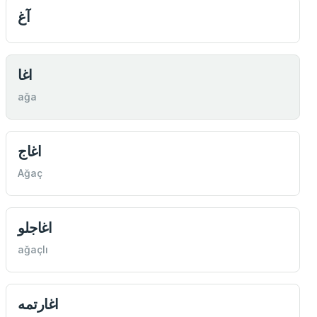
آغ
اغا
ağa
اغاج
Ağaç
اغاجلو
ağaçlı
اغارتمه