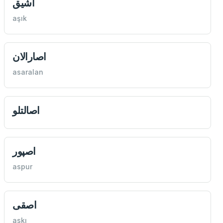
اشيق
aşık
اصارالان
asaralan
اصالتلو
اصپور
aspur
اصقی
askı