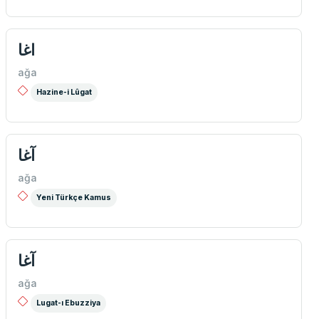
اغا
ağa
Hazine-i Lûgat
آغا
ağa
Yeni Türkçe Kamus
آغا
ağa
Lugat-ı Ebuzziya