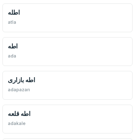
اطله
atla
اطه
ada
اطه بازاری
adapazarı
اطه قلعه
adakale