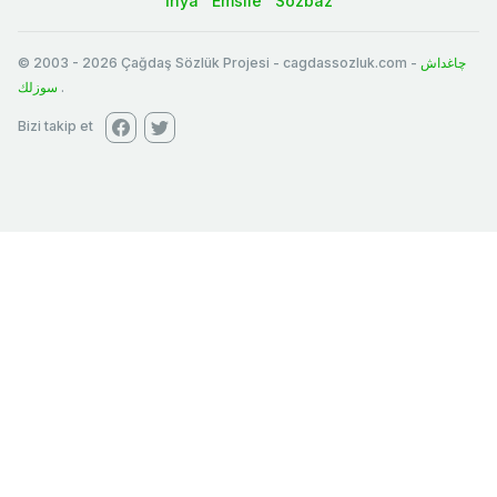
İhya
Emsile
Sözbaz
© 2003
-
2026
Çağdaş Sözlük Projesi - cagdassozluk.com -
چاغداش
سوزلك
.
Bizi takip et