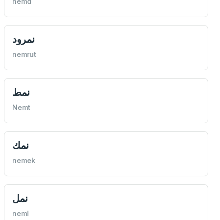
nemd
نمرود
nemrut
نمط
Nemt
نمك
nemek
نمل
neml