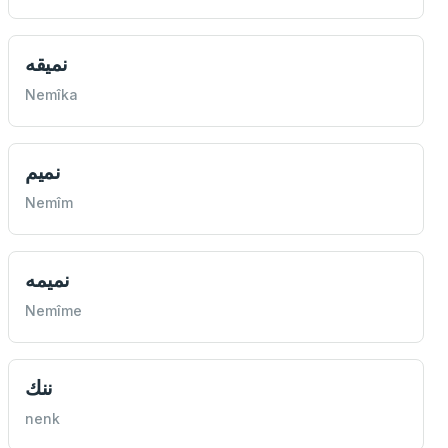
نميقه
Nemîka
نميم
Nemîm
نميمه
Nemîme
ننك
nenk