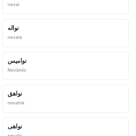
neval
نواله
nevale
نواميس
Nevâmîs
نواهق
nevahik
نواهی
nevahi