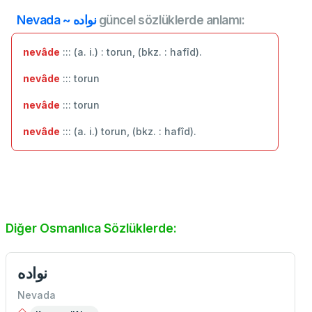
Nevada ~ نواده
güncel sözlüklerde anlamı:
nevâde
::: (a. i.) : torun, (bkz. : hafîd).
nevâde
::: torun
nevâde
::: ‬torun
nevâde
::: (a. i.) torun, (bkz. : hafîd).
Diğer Osmanlıca Sözlüklerde:
نواده
Nevada