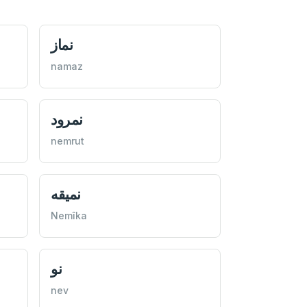
نماز
namaz
نمرود
nemrut
نميقه
Nemîka
نو
nev