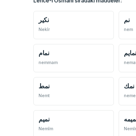
Lehce-i Osmani sıradaki maddeler:
نم
نكير
Nekîr
nem
مايم
نمام
nemmam
nema
نمك
نمط
Nemt
neme
ميمه
نميم
Nemîm
Nemî