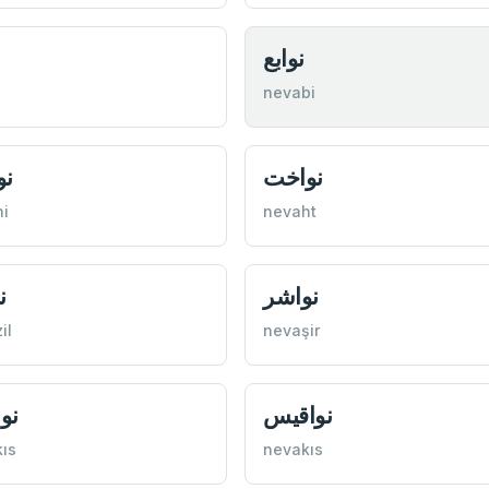
نوابع
nevabi
نواخت
نو
i
nevaht
نواشر
ن
il
nevaşir
نواقيس
نو
ıs
nevakıs