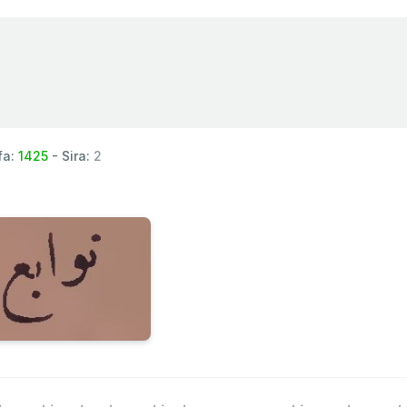
fa:
1425
- Sira:
2