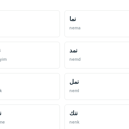
نما
nema
نمد
ن
yim
nemd
نمل
k
neml
ننك
ن
me
nenk