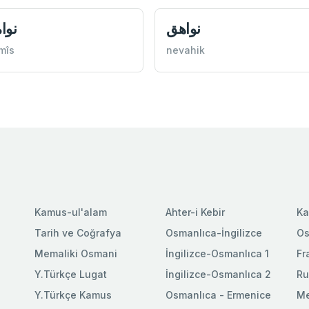
نواهق
نوا
mîs
nevahik
Kamus-ul'alam
Ahter-i Kebir
Ka
Tarih ve Coğrafya
Osmanlıca-İngilizce
Os
Memaliki Osmani
İngilizce-Osmanlıca 1
Fr
Y.Türkçe Lugat
İngilizce-Osmanlıca 2
Ru
Y.Türkçe Kamus
Osmanlıca - Ermenice
Me