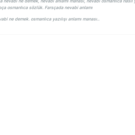
 nevabi ne demek, nevabi anlamı manası, nevabi osmanlıca nasıl y
pça osmanlıca sözlük. Farsçada nevabi anlamı
i Osmani - Ahmed Vefik paşa - نوابع nevabi ne demek. osmanlıca yazılışı anlamı manası..