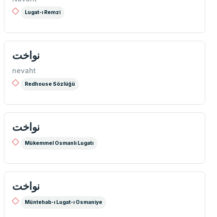
Lugat-ı Remzi
نواخت
nevaht
Redhouse Sözlüğü
نواخت
Mükemmel Osmanlı Lugatı
نواخت
Müntehab-ı Lugat-ı Osmaniye