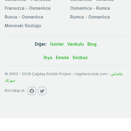
Fransızca - Osmanlıca
Osmanlıca - Rumca
Rusca - Osmanlıca
Rumca - Osmanlıca
Meninski Sözlüğü
Diğer:
İsimler
Vankulu
Blog
İhya
Emsile
Sözbaz
© 2003
-
2026
Çağdaş Sözlük Projesi - cagdassozluk.com -
چاغداش
سوزلك
.
Bizi takip et