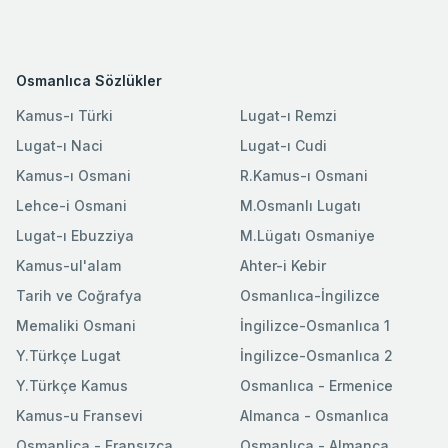
Osmanlıca Sözlükler
Kamus-ı Türki
Lugat-ı Remzi
Lugat-ı Naci
Lugat-ı Cudi
Kamus-ı Osmani
R.Kamus-ı Osmani
Lehce-i Osmani
M.Osmanlı Lugatı
Lugat-ı Ebuzziya
M.Lügatı Osmaniye
Kamus-ul'alam
Ahter-i Kebir
Tarih ve Coğrafya
Osmanlıca-İngilizce
Memaliki Osmani
İngilizce-Osmanlıca 1
Y.Türkçe Lugat
İngilizce-Osmanlıca 2
Y.Türkçe Kamus
Osmanlıca - Ermenice
Kamus-u Fransevi
Almanca - Osmanlıca
Osmanlica - Fransızca
Osmanlıca - Almanca