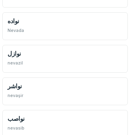
نواده
Nevada
نوازل
nevazil
نواشر
nevaşir
نواصب
nevasib