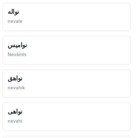
نواله
nevale
نواميس
Nevâmîs
نواهق
nevahik
نواهی
nevahi