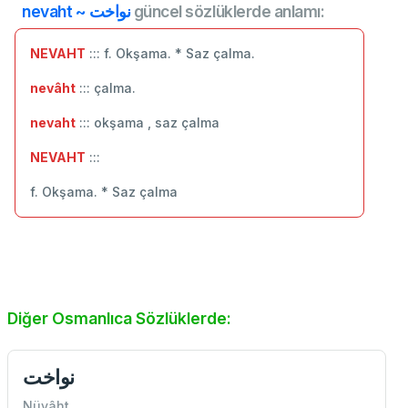
nevaht ~ نواخت
güncel sözlüklerde anlamı:
NEVAHT
::: f. Okşama. * Saz çalma.
nevâht
::: çalma.
nevaht
::: okşama , saz çalma
NEVAHT
:::
f. Okşama. * Saz çalma
Diğer Osmanlıca Sözlüklerde:
نواخت
Nüvâht