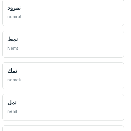
نمرود
nemrut
نمط
Nemt
نمك
nemek
نمل
neml