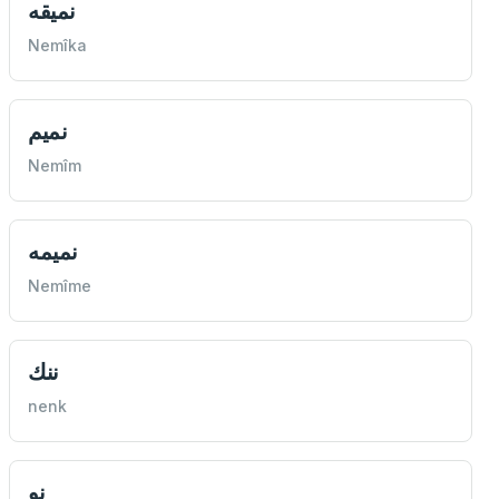
نميقه
Nemîka
نميم
Nemîm
نميمه
Nemîme
ننك
nenk
نو