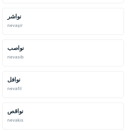
نواشر
nevaşir
نواصب
nevasib
نوافل
nevafil
‌نواقص
nevakıs