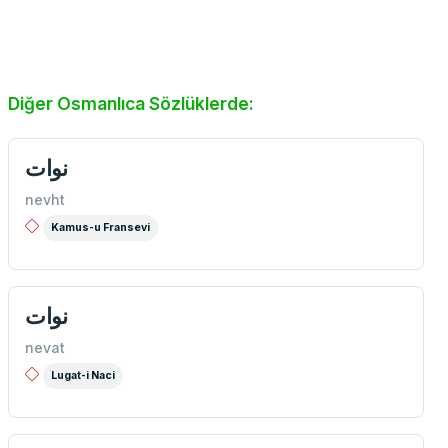
Diğer Osmanlıca Sözlüklerde:
نوات
nevht
Kamus-u Fransevi
نوات
nevat
Lugat-i Naci