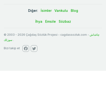
Diğer:
İsimler
Vankulu
Blog
İhya
Emsile
Sözbaz
© 2003
-
2026
Çağdaş Sözlük Projesi - cagdassozluk.com -
چاغداش
سوزلك
.
Bizi takip et