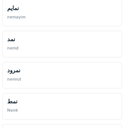
نمايم
nemayim
نمد
nemd
نمرود
nemrut
نمط
Nemt