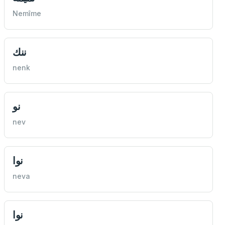
Nemîme
ننك
nenk
نو
nev
نوا
neva
نوا