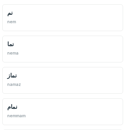
نم
nem
نما
nema
نماز
namaz
نمام
nemmam