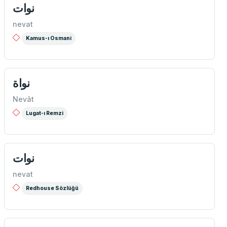
نوات
nevat
Kamus-ı Osmani
نواة
Nevât
Lugat-ı Remzi
نوات
nevat
Redhouse Sözlüğü