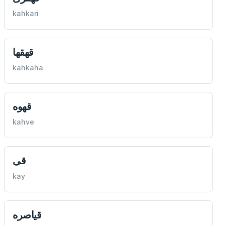
kahkari
قهقها
kahkaha
قهوه
kahve
قی
kay
قياصره