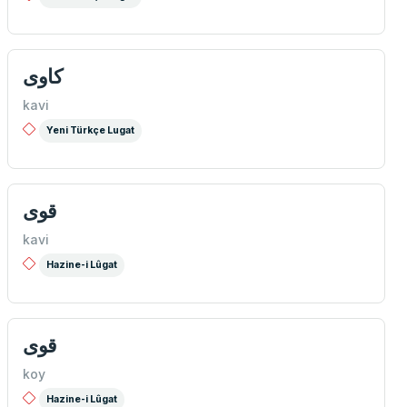
كاوی
kavi
Yeni Türkçe Lugat
قوی
kavi
Hazine-i Lûgat
قوی
koy
Hazine-i Lûgat