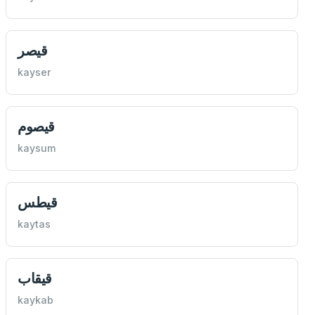
قیصر
kayser
قيصوم
kaysum
قيطس
kaytas
قيقاب
kaykab