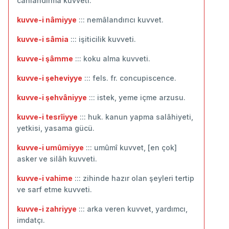
canlandırma kuvveti.
kuvve-i nâmiyye
::: nemâlandırıcı kuvvet.
kuvve-i sâmia
::: işiticilik kuvveti.
kuvve-i şâmme
::: koku alma kuvveti.
kuvve-i şeheviyye
::: fels. fr. concupiscence.
kuvve-i şehvâniyye
::: istek, yeme içme arzusu.
kuvve-i tesrîiyye
::: huk. kanun yapma salâhiyeti,
yetkisi, yasama gücü.
kuvve-i umûmiyye
::: umûmî kuvvet, [en çok]
asker ve silâh kuvveti.
kuvve-i vahime
::: zihinde hazır olan şeyleri tertip
ve sarf etme kuvveti.
kuvve-i zahriyye
::: arka veren kuvvet, yardımcı,
imdatçı.