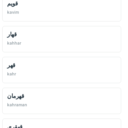
قويم
kavim
قهار
kahhar
قهر
kahr
قهرمان
kahraman
قهقری