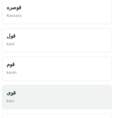
قوصره
Kavsara
قول
kavl
قوم
kavm
قوی
kavi