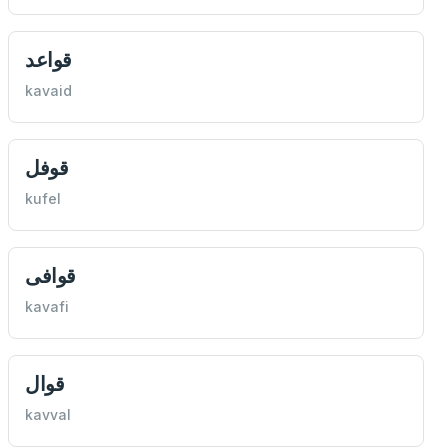
قواعد
kavaid
قوفل
kufel
قوافی
kavafi
قوال
kavval