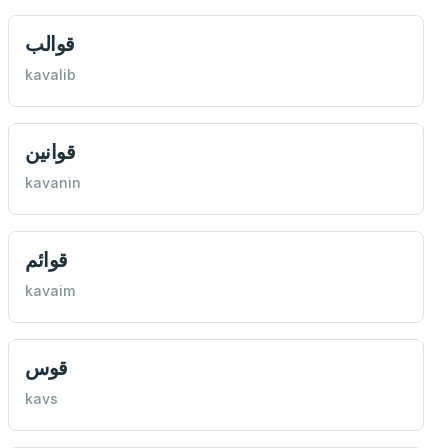
قوالب
kavalib
قوانين
kavanin
قوائم
kavaim
قوس
kavs