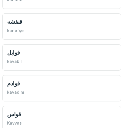
قنفشه
kanefşe
قوابل
kavabil
قوادم
kavadim
قواس
Kavvas