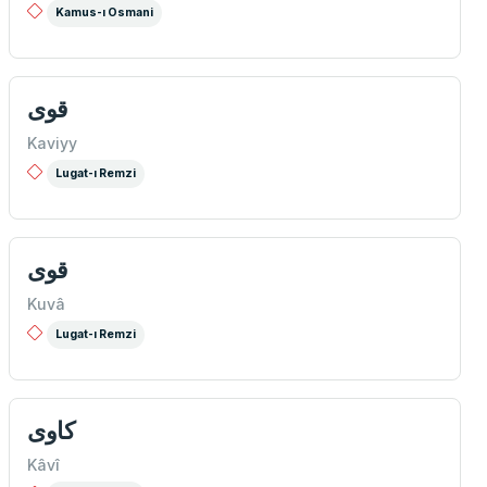
Kamus-ı Osmani
قوی
Kaviyy
Lugat-ı Remzi
قوی
Kuvâ
Lugat-ı Remzi
كاوی
Kâvî