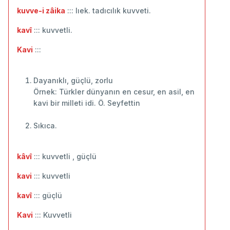
kuvve-i zâika
::: lıek. tadıcılık kuvveti.
kavî
::: kuvvetli.
Kavi
:::
Dayanıklı, güçlü, zorlu
Örnek: Türkler dünyanın en cesur, en asil, en
kavi bir milleti idi. Ö. Seyfettin
Sıkıca.
kâvî
::: kuvvetli , güçlü
kavi
::: kuvvetli
kavî
::: ‬güçlü
Kavi
::: Kuvvetli