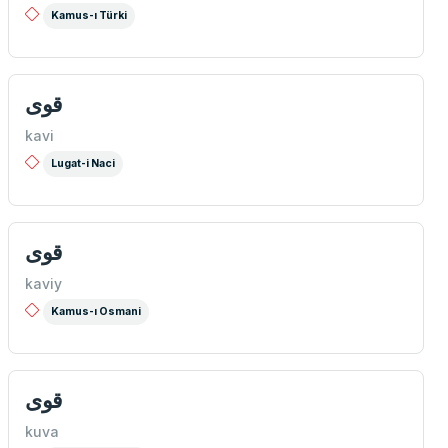
Kamus-ı Türki
قوى
kavi
Lugat-i Naci
قوی
kaviy
Kamus-ı Osmani
قوی
kuva