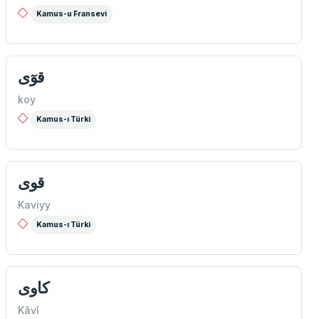
Kamus-u Fransevi
قوٓی
koy
Kamus-ı Türki
قوی
Kaviyy
Kamus-ı Türki
كاوی
Kâvî