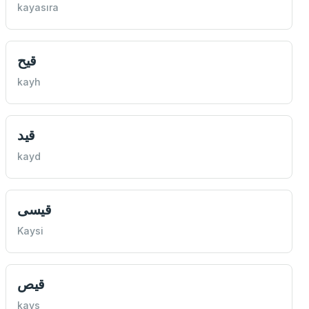
kayasıra
قيح
kayh
قيد
kayd
قيسی
Kaysi
قيص
kays