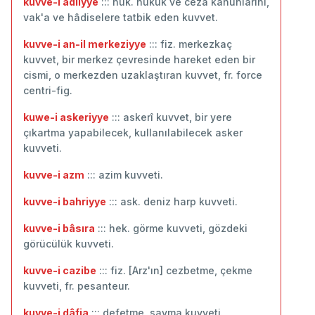
kuvve-i adliyye
::: huk. hukuk ve ceza kanunlarını,
vak'a ve hâdiselere tatbik eden kuvvet.
kuvve-i an-il merkeziyye
::: fiz. merkezkaç
kuvvet, bir merkez çevresinde hareket eden bir
cismi, o merkezden uzaklaştıran kuvvet, fr. force
centri-fig.
kuwe-i askeriyye
::: askerî kuvvet, bir yere
çıkartma yapabilecek, kullanılabilecek asker
kuvveti.
kuvve-i azm
::: azim kuvveti.
kuvve-i bahriyye
::: ask. deniz harp kuvveti.
kuvve-i bâsıra
::: hek. görme kuvveti, gözdeki
görücülük kuvveti.
kuvve-i cazibe
::: fiz. [Arz'ın] cezbetme, çekme
kuvveti, fr. pesanteur.
kuvve-i dâfia
::: defetme, savma kuvveti.