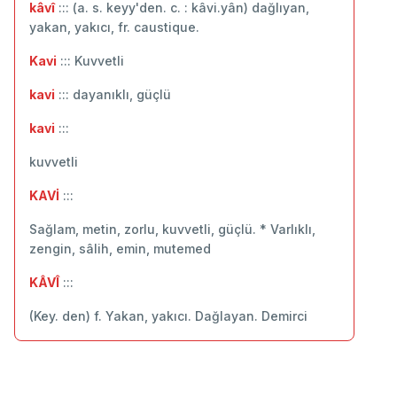
kâvî
::: (a. s. keyy'den. c. : kâvi.yân) dağlıyan,
yakan, yakıcı, fr. caustique.
Kavi
::: Kuvvetli
kavi
::: dayanıklı, güçlü
kavi
:::
kuvvetli
KAVİ
:::
Sağlam, metin, zorlu, kuvvetli, güçlü. * Varlıklı,
zengin, sâlih, emin, mutemed
KÂVÎ
:::
(Key. den) f. Yakan, yakıcı. Dağlayan. Demirci