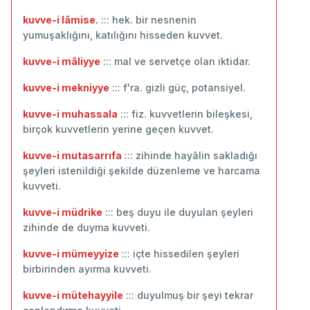
kuvve-i lâmise.
::: hek. bir nesnenin
yumuşaklığını, katılığını hisseden kuvvet.
kuvve-i mâliyye
::: mal ve servetçe olan iktidar.
kuvve-i mekniyye
::: f'ra. gizli güç, potansiyel.
kuvve-i muhassala
::: fiz. kuvvetlerin bileşkesi,
birçok kuvvetlerin yerine geçen kuvvet.
kuvve-i mutasarrıfa
::: zihinde hayâlin sakladığı
şeyleri istenildiği şekilde düzenleme ve harcama
kuvveti.
kuvve-i müdrike
::: beş duyu ile duyulan şeyleri
zihinde de duyma kuvveti.
kuvve-i mümeyyize
::: içte hissedilen şeyleri
birbirinden ayırma kuvveti.
kuvve-i mütehayyile
::: duyulmuş bir şeyi tekrar