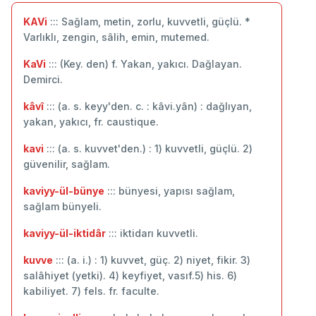
KAVi
::: Sağlam, metin, zorlu, kuvvetli, güçlü. *
Varlıklı, zengin, sâlih, emin, mutemed.
KaVi
::: (Key. den) f. Yakan, yakıcı. Dağlayan.
Demirci.
kâvî
::: (a. s. keyy'den. c. : kâvi.yân) : dağlıyan,
yakan, yakıcı, fr. caustique.
kavi
::: (a. s. kuvvet'den.) : 1) kuvvetli, güçlü. 2)
güvenilir, sağlam.
kaviyy-ül-bünye
::: bünyesi, yapısı sağlam,
sağlam bünyeli.
kaviyy-ül-iktidâr
::: iktidarı kuvvetli.
kuvve
::: (a. i.) : 1) kuvvet, güç. 2) niyet, fikir. 3)
salâhiyet (yetki). 4) keyfiyet, vasıf.5) his. 6)
kabiliyet. 7) fels. fr. faculte.