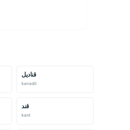
قناديل
kanadil
قند
kant