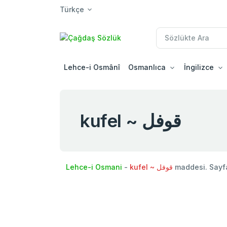
Türkçe
Lehce-i Osmânî
Osmanlıca
İngilizce
kufel ~ قوفل
Lehce-i Osmani
-
kufel ~ قوفل
maddesi. Sayf