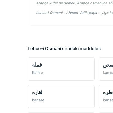
Arapça kufel ne demek. Arapça osmanlıca söz
Lehc
Lehce-i Osmani sıradaki maddeler:
ميص
قمله
Kamle
kami
اطره
قناره
kanare
kanat