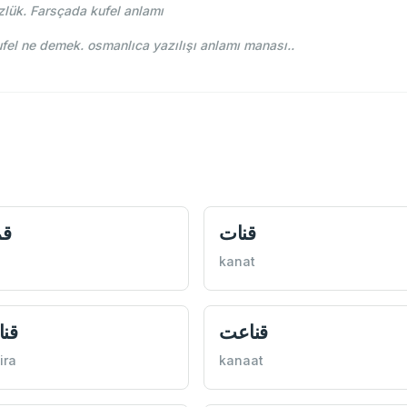
lük. Farsçada kufel anlamı
e-i Osmani - Ahmed Vefik paşa - قوفل kufel ne demek. osmanlıca yazılışı anlamı manası..
قنات
ق
s
kanat
قناعت
قن
ira
kanaat