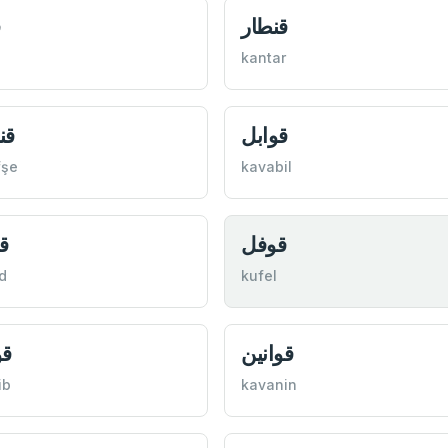
قنطار
ق
kantar
قوابل
قن
fşe
kavabil
قوفل
ق
d
kufel
قوانين
قو
ib
kavanin