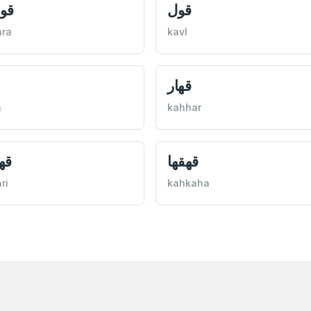
قول
قو
ara
kavl
قهار
m
kahhar
قهقها
قه
ri
kahkaha