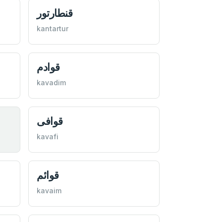
قنطارتور
kantartur
قوادم
kavadim
قوافی
kavafi
قوائم
kavaim