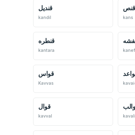
نص
قنديل
kandil
kans
فشه
قنطره
kantara
kane
واعد
قواس
Kavvas
kavai
الب
قوال
kavval
kaval