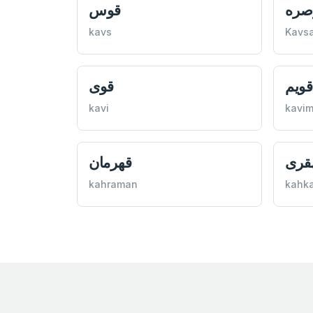
صره
قوس
kavs
Kavs
قويم
قوی
kavi
kavi
قری
قهرمان
kahraman
kahka