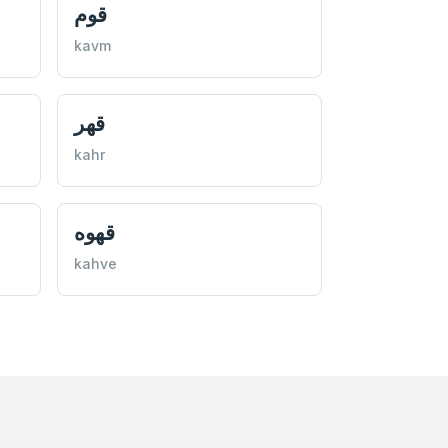
قوم
kavm
قهر
kahr
قهوه
kahve