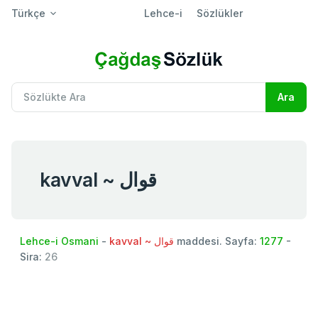
Türkçe
Lehce-i
Sözlükler
kavval ~ قوال
Lehce-i Osmani
-
kavval ~ قوال
maddesi. Sayfa:
1277
-
Sira:
26