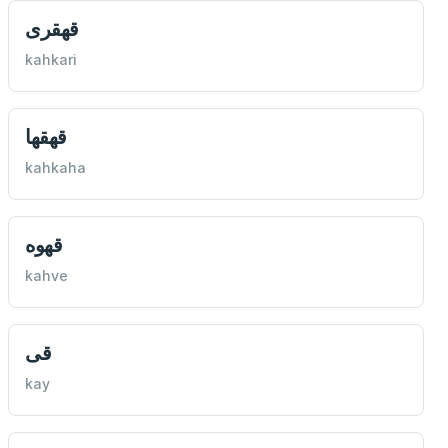
قهقری
kahkari
قهقها
kahkaha
قهوه
kahve
قی
kay