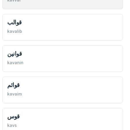
قوالب
kavalib
قوانين
kavanin
قوائم
kavaim
قوس
kavs