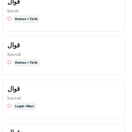
قوال
kaval
Kamus-ı Türki
قوال
Kavvâl
Kamus-ı Türki
قوال
kavval
Lugat-i Naci