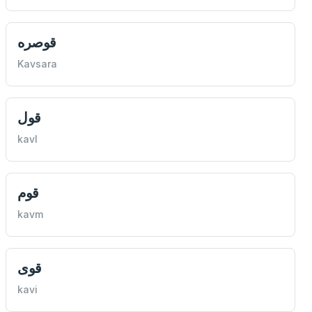
قوصره
Kavsara
قول
kavl
قوم
kavm
قوی
kavi