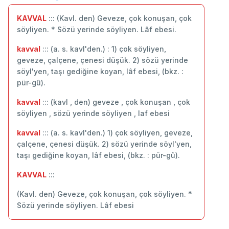
KAVVAL
::: (Kavl. den) Geveze, çok konuşan, çok
söyliyen. * Sözü yerinde söyliyen. Lâf ebesi.
kavval
::: (a. s. kavl'den.) : 1) çok söyliyen,
geveze, çalçene, çenesi düşük. 2) sözü yerinde
söyl'yen, taşı gediğine koyan, lâf ebesi, (bkz. :
pür-gû).
kavval
::: (kavl , den) geveze , çok konuşan , çok
söyliyen , sözü yerinde söyliyen , laf ebesi
kavval
::: (a. s. kavl'den.) 1) çok söyliyen, geveze,
çalçene, çenesi düşük. 2) sözü yerinde söyl'yen,
taşı gediğine koyan, lâf ebesi, (bkz. : pür-gû).
KAVVAL
:::
(Kavl. den) Geveze, çok konuşan, çok söyliyen. *
Sözü yerinde söyliyen. Lâf ebesi