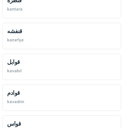
قنطره
kantara
قنفشه
kanefşe
قوابل
kavabil
قوادم
kavadim
قواس