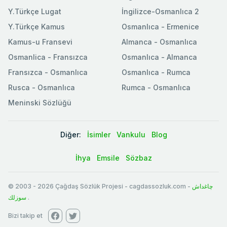
Y.Türkçe Lugat
İngilizce-Osmanlıca 2
Y.Türkçe Kamus
Osmanlıca - Ermenice
Kamus-u Fransevi
Almanca - Osmanlıca
Osmanlica - Fransızca
Osmanlıca - Almanca
Fransızca - Osmanlıca
Osmanlıca - Rumca
Rusca - Osmanlıca
Rumca - Osmanlıca
Meninski Sözlüğü
Diğer:
İsimler
Vankulu
Blog
İhya
Emsile
Sözbaz
© 2003
-
2026
Çağdaş Sözlük Projesi - cagdassozluk.com -
چاغداش
سوزلك
.
Bizi takip et