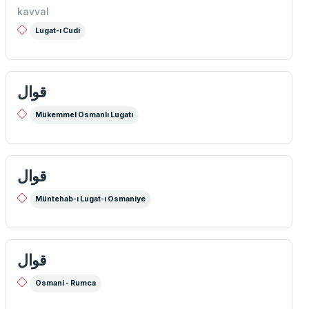
kavval
Lugat-ı Cudi
قوال
Mükemmel Osmanlı Lugatı
قوال
Müntehab-ı Lugat-ı Osmaniye
قوال
Osmani - Rumca