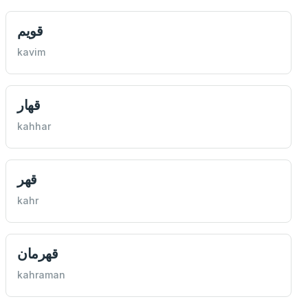
قويم
kavim
قهار
kahhar
قهر
kahr
قهرمان
kahraman