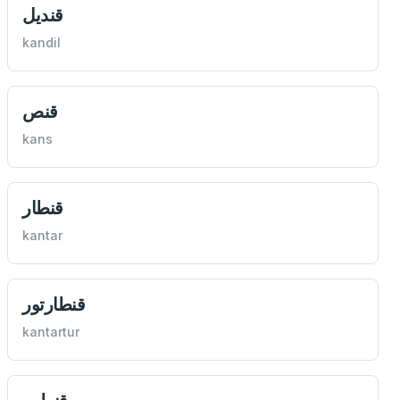
قنديل
kandil
قنص
kans
قنطار
kantar
قنطارتور
kantartur