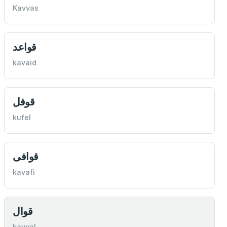
Kavvas
قواعد
kavaid
قوفل
kufel
قوافی
kavafi
قوال
kavval